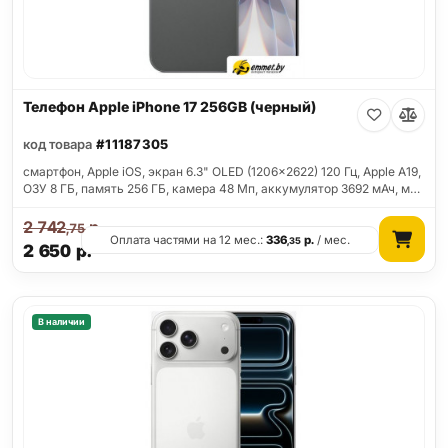
Телефон Apple iPhone 17 256GB (черный)
код товара
#11187305
смартфон, Apple iOS, экран 6.3" OLED (1206x2622) 120 Гц, Apple A19,
ОЗУ 8 ГБ, память 256 ГБ, камера 48 Мп, аккумулятор 3692 мАч, м…
2 742
р.
,75
Оплата частями на 12 мес.:
336
р.
/ мес.
,35
2 650
р.
В наличии