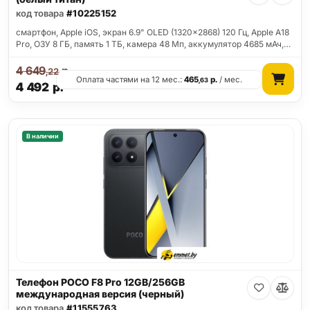
код товара
#10225152
смартфон, Apple iOS, экран 6.9" OLED (1320x2868) 120 Гц, Apple A18
Pro, ОЗУ 8 ГБ, память 1 ТБ, камера 48 Мп, аккумулятор 4685 мАч,…
4 649
р.
,22
Оплата частями на 12 мес.:
465
р.
/ мес.
,63
4 492
р.
В наличии
Телефон POCO F8 Pro 12GB/256GB
международная версия (черный)
код товара
#11555763