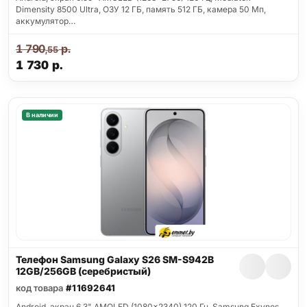
Dimensity 8500 Ultra, ОЗУ 12 ГБ, память 512 ГБ, камера 50 Мп,
аккумулятор…
1 790
р.
,55
1 730
р.
В наличии
Телефон Samsung Galaxy S26 SM-S942B
12GB/256GB (серебристый)
код товара
#11692641
Android, экран 6.3" AMOLED (1080x2340) 120 Гц, Samsung Exynos