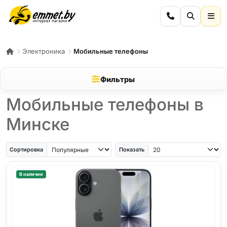
Электроника
Мобильные телефоны
Фильтры
Мобильные телефоны в
Минске
iPhone Air
iPhone SE
Samsung Galaxy A56
Samsung Galaxy A57
iPhone 17
iPho
Сортировка
Показать
В наличии