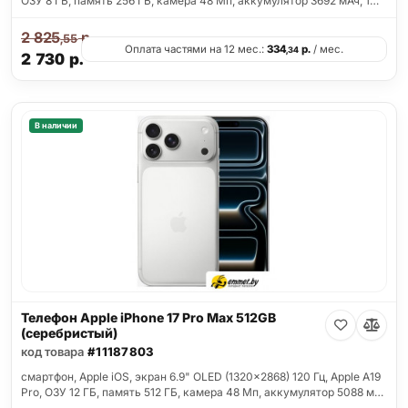
ОЗУ 8 ГБ, память 256 ГБ, камера 48 Мп, аккумулятор 3692 мАч, 1…
2 825
р.
,55
Оплата частями на 12 мес.:
334
р.
/ мес.
,34
2 730
р.
В наличии
Телефон Apple iPhone 17 Pro Max 512GB
(серебристый)
код товара
#11187803
смартфон, Apple iOS, экран 6.9" OLED (1320x2868) 120 Гц, Apple A19
Pro, ОЗУ 12 ГБ, память 512 ГБ, камера 48 Мп, аккумулятор 5088 м…