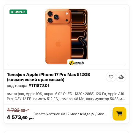
В наличии
Телефон Apple iPhone 17 Pro Max 512GB
(космический оранжевый)
код товара
#11187801
смартфон, Apple iOS, экран 6.9" OLED (1320x2868) 120 Гц, Apple A19
Pro, ОЗУ 12 ГБ, память 512 ГБ, камера 48 Мп, аккумулятор 5088 м…
4 733
р.
,68
Оплата частями на 12 мес.:
613
р.
/ мес.
,45
4 573
р.
,60