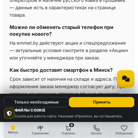
оператором и наличие русского языка в прошивке
— данные есть в характеристиках на странице
товара.
Можно ли обменять старый телефон при
покупке нового?
На emmet.by действуют акции и спецпредложения
— актуальные условия смотрите в разделе «Акции»
или уточняйте у менеджера при заказе.
Как быстро доставят смартфон в Минск?
Срок зависит от наличия на складе и адреса. После
оформления заказа менеджер согласует дату; при
статусе «в наличии» отправка обычно занимает
минимальное время.
Только необходимые
Принять
ФАЙЛЫ COOKIE
Cookie для работы сайта. Нажимая «Принять», вы соглашаетесь.
0
Нужна помощь или консультация?
Минск
Сравнение
Корзина
Звонок
Избранное
Звоните или оставьте заявку — перезвоним в рабочее