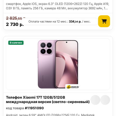
смартфон, Apple iOS, экран 6.3" OLED (1206x2622) 120 Гц, Apple A19,
ОЗУ 8 ГБ, память 256 ГБ, камера 48 Мп, аккумулятор 3692 мАч, 1…
2 825
р.
,55
Оплата частями на 12 мес.:
334
р.
/ мес.
,34
2 730
р.
В наличии
Телефон Xiaomi 17T 12GB/512GB
международная версия (светло-сиреневый)
код товара
#11951090
Android, экран 6.59" AMOLED (1268x2756) 120 Гц, Mediatek