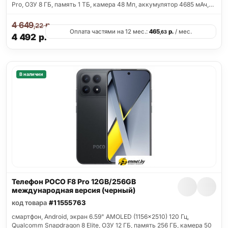
Pro, ОЗУ 8 ГБ, память 1 ТБ, камера 48 Мп, аккумулятор 4685 мАч,…
4 649
р.
,22
Оплата частями на 12 мес.:
465
р.
/ мес.
,63
4 492
р.
В наличии
Телефон POCO F8 Pro 12GB/256GB
международная версия (черный)
код товара
#11555763
смартфон, Android, экран 6.59" AMOLED (1156x2510) 120 Гц,
Qualcomm Snapdragon 8 Elite, ОЗУ 12 ГБ, память 256 ГБ, камера 50