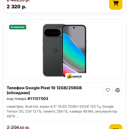
,20
2 320
р.
В наличии
Телефон Google Pixel 10 12GB/256GB
(обсидиан)
код товара
#11137503
смартфон, Android, экран 6.3" OLED (1080x2424) 120 Гц, Google
Tensor G5, ОЗУ 12 ГБ, память 256 ГБ, камера 48 Мп, аккумулятор
4970 …
2 204
р.
,55