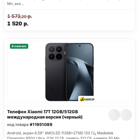
Мп, акк…
1 573
р.
,20
1 520
р.
В наличии
Телефон Xiaomi 17T 12GB/512GB
международная версия (черный)
код товара
#11951089
Android, экран 6.59" AMOLED (1268x2756) 120 Гц, Mediatek
Dimensity 8500 Ultra, ОЗУ 12 ГБ, память 512 ГБ, камера 50 Мп,