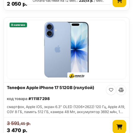
Оплата частями на 12 мес.:
210
р.
/ мес.
,54
2 050
р.
В наличии
Телефон Apple iPhone 17 512GB (голубой)
код товара
#11187298
смартфон, Apple iOS, экран 6.3" OLED (1206x2622) 120 Гц, Apple A19,
ОЗУ 8 ГБ, память 512 ГБ, камера 48 Мп, аккумулятор 3692 мАч, 1…
3 591
р.
,45
3 470
р.