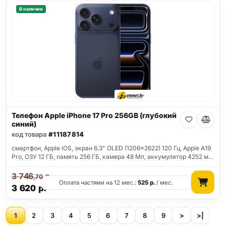
В наличии
Телефон Apple iPhone 17 Pro 256GB (глубокий
синий)
код товара
#11187814
смартфон, Apple iOS, экран 6.3" OLED (1206x2622) 120 Гц, Apple A19
Pro, ОЗУ 12 ГБ, память 256 ГБ, камера 48 Мп, аккумулятор 4252 м…
3 746
р.
,70
Оплата частями на 12 мес.:
525
р.
/ мес.
3 620
р.
1
2
3
4
5
6
7
8
9
>
>|