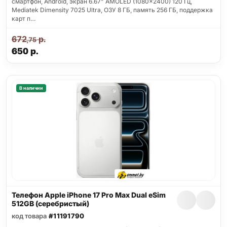
смартфон, Android, экран 6.67" AMOLED (1080x2400) 120 Гц,
Mediatek Dimensity 7025 Ultra, ОЗУ 8 ГБ, память 256 ГБ, поддержка
карт п…
672
р.
,75
650
р.
В наличии
Телефон Apple iPhone 17 Pro Max Dual eSim
512GB (серебристый)
код товара
#11191790