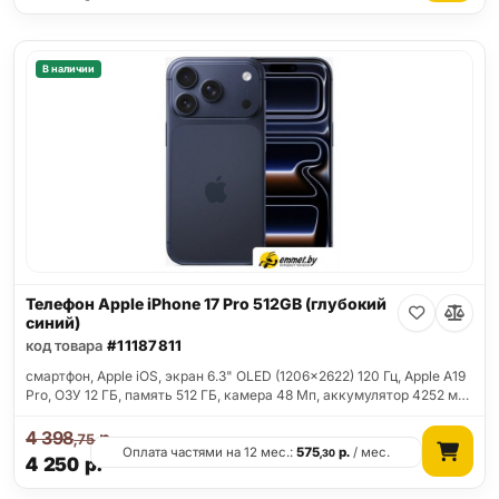
В наличии
Телефон Apple iPhone 17 Pro 512GB (глубокий
синий)
код товара
#11187811
смартфон, Apple iOS, экран 6.3" OLED (1206x2622) 120 Гц, Apple A19
Pro, ОЗУ 12 ГБ, память 512 ГБ, камера 48 Мп, аккумулятор 4252 м…
4 398
р.
,75
Оплата частями на 12 мес.:
575
р.
/ мес.
,30
4 250
р.