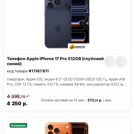
Телефон Apple iPhone 17 Pro 512GB (глубокий
синий)
код товара
#11187811
смартфон, Apple iOS, экран 6.3" OLED (1206x2622) 120 Гц, Apple A19
Pro, ОЗУ 12 ГБ, память 512 ГБ, камера 48 Мп, аккумулятор 4252 м…
4 398
р.
,75
Оплата частями на 12 мес.:
572
р.
/ мес.
,29
4 250
р.
В наличии