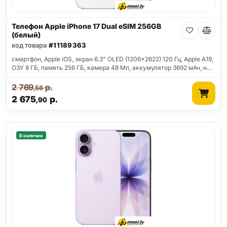
Телефон Apple iPhone 17 Dual eSIM 256GB
(белый)
код товара
#11189363
смартфон, Apple iOS, экран 6.3" OLED (1206x2622) 120 Гц, Apple A19,
ОЗУ 8 ГБ, память 256 ГБ, камера 48 Мп, аккумулятор 3692 мАч, н…
2 769
р.
,56
2 675
р.
,90
В наличии