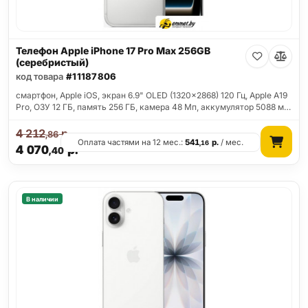
Телефон Apple iPhone 17 Pro Max 256GB
(серебристый)
код товара
#11187806
смартфон, Apple iOS, экран 6.9" OLED (1320x2868) 120 Гц, Apple A19
Pro, ОЗУ 12 ГБ, память 256 ГБ, камера 48 Мп, аккумулятор 5088 м…
4 212
р.
,86
Оплата частями на 12 мес.:
541
р.
/ мес.
,16
4 070
р.
,40
В наличии