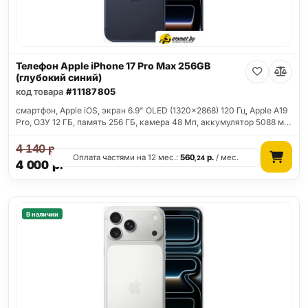
Телефон Apple iPhone 17 Pro Max 256GB
(глубокий синий)
код товара
#11187805
смартфон, Apple iOS, экран 6.9" OLED (1320x2868) 120 Гц, Apple A19
Pro, ОЗУ 12 ГБ, память 256 ГБ, камера 48 Мп, аккумулятор 5088 м…
4 140
р.
Оплата частями на 12 мес.:
560
р.
/ мес.
,24
4 000
р.
В наличии