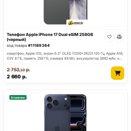
Телефон Apple iPhone 17 Dual eSIM 256GB
(черный)
код товара
#11189364
смартфон, Apple iOS, экран 6.3" OLED (1206x2622) 120 Гц, Apple A19,
ОЗУ 8 ГБ, память 256 ГБ, камера 48 Мп, аккумулятор 3692 мАч, н…
2 753
р.
,10
2 660
р.
В наличии