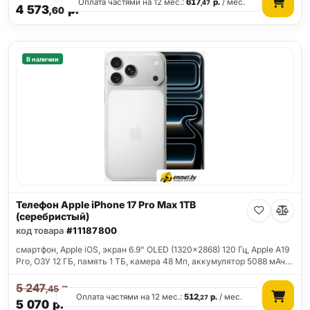
Оплата частями на 12 мес.:
617
р.
/ мес.
,47
4 573
р.
,60
В наличии
Телефон Apple iPhone 17 Pro Max 1TB
(серебристый)
код товара
#11187800
смартфон, Apple iOS, экран 6.9" OLED (1320x2868) 120 Гц, Apple A19
Pro, ОЗУ 12 ГБ, память 1 ТБ, камера 48 Мп, аккумулятор 5088 мАч…
5 247
р.
,45
Оплата частями на 12 мес.:
512
р.
/ мес.
,27
5 070
р.