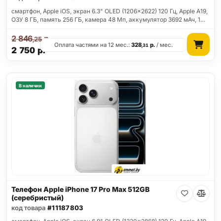
смартфон, Apple iOS, экран 6.3" OLED (1206x2622) 120 Гц, Apple A19,
ОЗУ 8 ГБ, память 256 ГБ, камера 48 Мп, аккумулятор 3692 мАч, 1…
2 846
р.
,25
Оплата частями на 12 мес.:
328
р.
/ мес.
,31
2 750
р.
В наличии
Телефон Apple iPhone 17 Pro Max 512GB
(серебристый)
код товара
#11187803