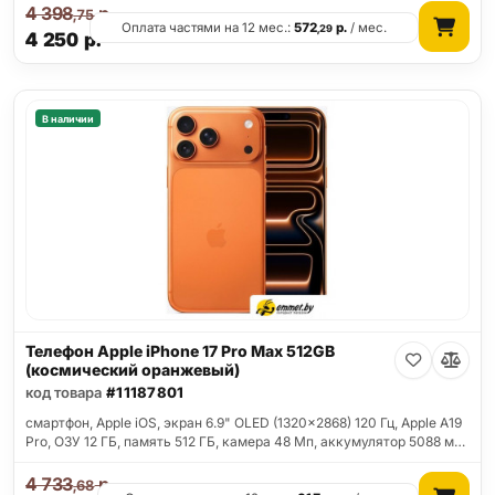
4 398
р.
,75
Оплата частями на 12 мес.:
572
р.
/ мес.
,29
4 250
р.
В наличии
Телефон Apple iPhone 17 Pro Max 512GB
(космический оранжевый)
код товара
#11187801
смартфон, Apple iOS, экран 6.9" OLED (1320x2868) 120 Гц, Apple A19
Pro, ОЗУ 12 ГБ, память 512 ГБ, камера 48 Мп, аккумулятор 5088 м…
4 733
р.
,68