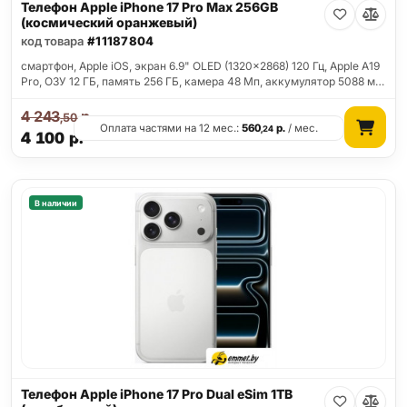
Телефон Apple iPhone 17 Pro Max 256GB
(космический оранжевый)
код товара
#11187804
смартфон, Apple iOS, экран 6.9" OLED (1320x2868) 120 Гц, Apple A19
Pro, ОЗУ 12 ГБ, память 256 ГБ, камера 48 Мп, аккумулятор 5088 м…
4 243
р.
,50
Оплата частями на 12 мес.:
560
р.
/ мес.
,24
4 100
р.
В наличии
Телефон Apple iPhone 17 Pro Dual eSim 1TB