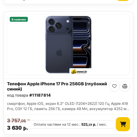
В наличии
Телефон Apple iPhone 17 Pro 256GB (глубокий
синий)
код товара
#11187814
смартфон, Apple iOS, экран 6.3" OLED (1206x2622) 120 Гц, Apple A19
Pro, ОЗУ 12 ГБ, память 256 ГБ, камера 48 Мп, аккумулятор 4252 м…
3 757
р.
,05
Оплата частями на 12 мес.:
521
р.
/ мес.
,19
3 630
р.