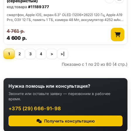
(серебристый)
код товара
#11189377
смартфон, Apple iOS, экран 6.3" OLED (1206x2622) 120 Гц, Apple A19
Pro, ОЗУ 12 ГБ, память 1 ТБ, камера 48 Мп, аккумулятор 4252 мАч…
4 761
р.
4 600
р.
1
2
3
4
>
>|
Показано с 1 по 20 из 80 (4 стр.)
Нужна помощь или консультация?
Звоните или оставьте заявку — перезвоним в рабочее
время.
+375 (29) 666-91-98
Получить консультацию