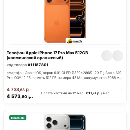
Телефон Apple iPhone 17 Pro Max 512GB
(космический оранжевый)
код товара
#11187801
смартфон, Apple iOS, экран 6.9" OLED (1320x2868) 120 Гц, Apple A19
Pro, ОЗУ 12 ГБ, память 512 ГБ, камера 48 Мп, аккумулятор 5088 м…
4 733
р.
,68
Оплата частями на 12 мес.:
617
р.
/ мес.
,47
4 573
р.
,60
В наличии