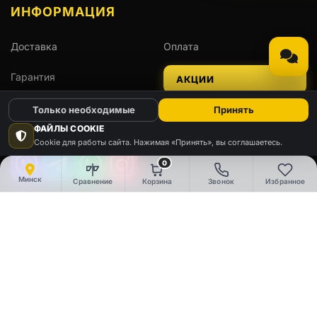
ИНФОРМАЦИЯ
Доставка
Оплата
Гарантия
АКЦИИ
Только необходимые
Принять
ОСТАВАЙТЕСЬ НА СВЯЗИ
ФАЙЛЫ COOKIE
Cookie для работы сайта. Нажимая «Принять», вы соглашаетесь.
0
Viber
Telegram
WhatsApp
Instagram
Минск
Сравнение
Корзина
Звонок
Избранное
КОНСУЛЬТАЦИЯ
НАШИ КОНТАКТЫ
Телефон