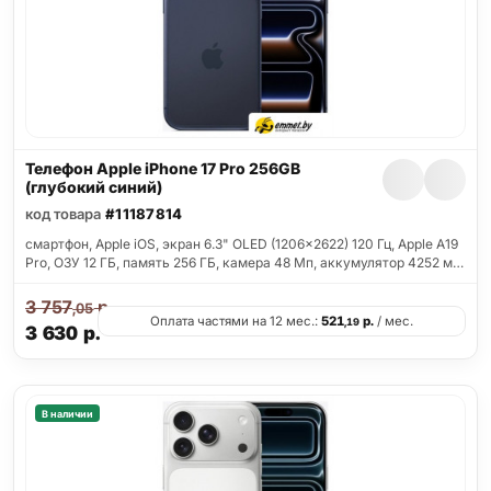
Телефон Apple iPhone 17 Pro 256GB
(глубокий синий)
код товара
#11187814
смартфон, Apple iOS, экран 6.3" OLED (1206x2622) 120 Гц, Apple A19
Pro, ОЗУ 12 ГБ, память 256 ГБ, камера 48 Мп, аккумулятор 4252 м…
3 757
р.
,05
Оплата частями на 12 мес.:
521
р.
/ мес.
,19
3 630
р.
В наличии