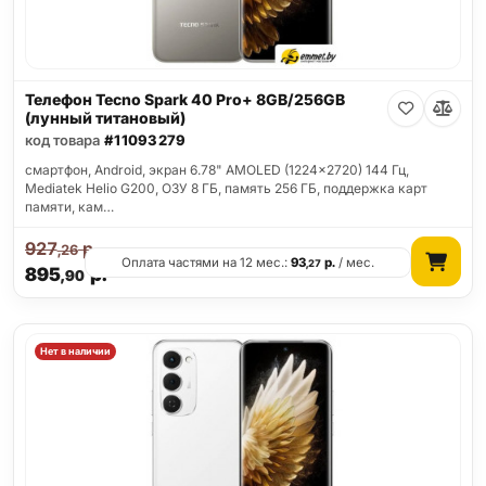
Телефон Tecno Spark 40 Pro+ 8GB/256GB
(лунный титановый)
код товара
#11093279
смартфон, Android, экран 6.78" AMOLED (1224x2720) 144 Гц,
Mediatek Helio G200, ОЗУ 8 ГБ, память 256 ГБ, поддержка карт
памяти, кам…
927
р.
,26
Оплата частями на 12 мес.:
93
р.
/ мес.
,27
895
р.
,90
Нет в наличии