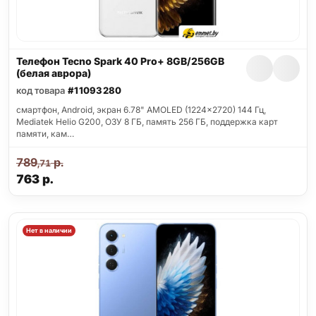
Телефон Tecno Spark 40 Pro+ 8GB/256GB
(белая аврора)
код товара
#11093280
смартфон, Android, экран 6.78" AMOLED (1224x2720) 144 Гц,
Mediatek Helio G200, ОЗУ 8 ГБ, память 256 ГБ, поддержка карт
памяти, кам…
789
р.
,71
763
р.
Нет в наличии