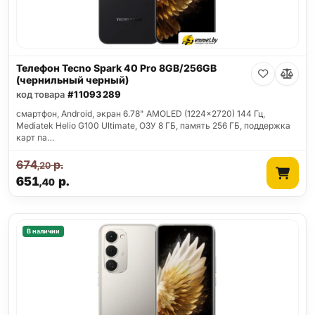
Телефон Tecno Spark 40 Pro 8GB/256GB
(чернильный черный)
код товара
#11093289
смартфон, Android, экран 6.78" AMOLED (1224x2720) 144 Гц,
Mediatek Helio G100 Ultimate, ОЗУ 8 ГБ, память 256 ГБ, поддержка
карт па…
674
р.
,20
651
р.
,40
В наличии