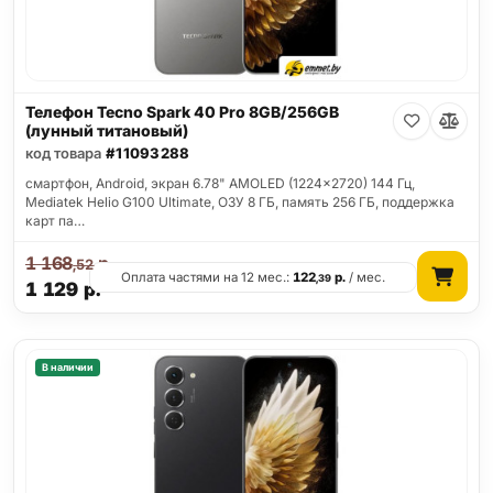
Телефон Tecno Spark 40 Pro 8GB/256GB
(лунный титановый)
код товара
#11093288
смартфон, Android, экран 6.78" AMOLED (1224x2720) 144 Гц,
Mediatek Helio G100 Ultimate, ОЗУ 8 ГБ, память 256 ГБ, поддержка
карт па…
1 168
р.
,52
Оплата частями на 12 мес.:
122
р.
/ мес.
,39
1 129
р.
В наличии