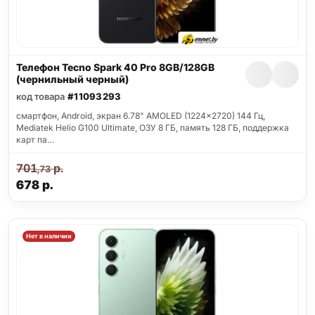
Телефон Tecno Spark 40 Pro 8GB/128GB
(чернильный черный)
код товара
#11093293
смартфон, Android, экран 6.78" AMOLED (1224x2720) 144 Гц,
Mediatek Helio G100 Ultimate, ОЗУ 8 ГБ, память 128 ГБ, поддержка
карт па…
701
р.
,73
678
р.
Нет в наличии