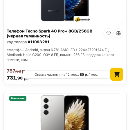
Телефон Tecno Spark 40 Pro+ 8GB/256GB
(черная туманность)
код товара
#11093281
смартфон, Android, экран 6.78" AMOLED (1224x2720) 144 Гц,
Mediatek Helio G200, ОЗУ 8 ГБ, память 256 ГБ, поддержка карт
памяти, кам…
757
р.
,52
Оплата частями на 12 мес.:
80
р.
/ мес.
731
р.
,90
В наличии