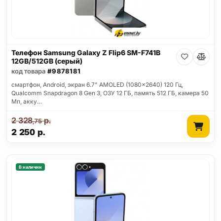
Телефон Samsung Galaxy Z Flip6 SM-F741B
12GB/512GB (серый)
код товара
#9878181
смартфон, Android, экран 6.7" AMOLED (1080x2640) 120 Гц,
Qualcomm Snapdragon 8 Gen 3, ОЗУ 12 ГБ, память 512 ГБ, камера 50
Мп, акку…
2 328
р.
,75
2 250
р.
В наличии