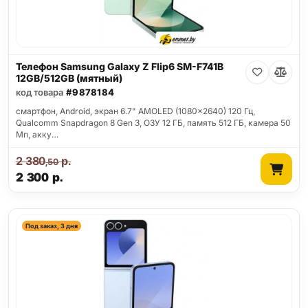
Телефон Samsung Galaxy Z Flip6 SM-F741B
12GB/512GB (мятный)
код товара
#9878184
смартфон, Android, экран 6.7" AMOLED (1080x2640) 120 Гц,
Qualcomm Snapdragon 8 Gen 3, ОЗУ 12 ГБ, память 512 ГБ, камера 50
Мп, акку…
2 380
р.
,50
2 300
р.
Под заказ, 3 дня