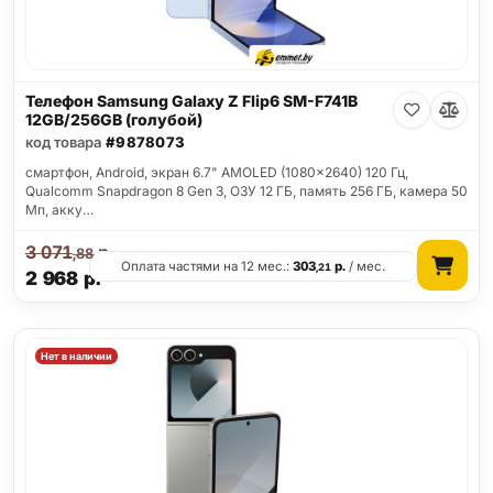
Телефон Samsung Galaxy Z Flip6 SM-F741B
12GB/256GB (голубой)
код товара
#9878073
смартфон, Android, экран 6.7" AMOLED (1080x2640) 120 Гц,
Qualcomm Snapdragon 8 Gen 3, ОЗУ 12 ГБ, память 256 ГБ, камера 50
Мп, акку…
3 071
р.
,88
Оплата частями на 12 мес.:
303
р.
/ мес.
,21
2 968
р.
Нет в наличии