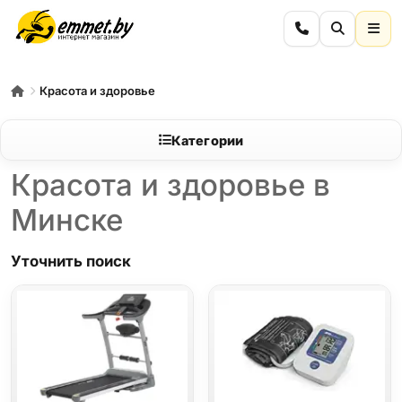
Красота и здоровье
Категории
Красота и здоровье в
Минске
Уточнить поиск
Беговые дорожки
Велотренажеры
Женские электробритвы и эпиляторы
И