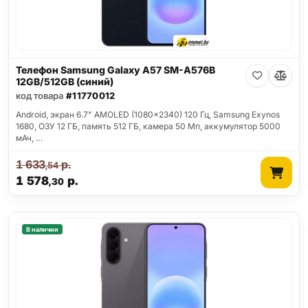
Телефон Samsung Galaxy A57 SM-A576B
12GB/512GB (синий)
код товара
#11770012
Android, экран 6.7" AMOLED (1080x2340) 120 Гц, Samsung Exynos
1680, ОЗУ 12 ГБ, память 512 ГБ, камера 50 Мп, аккумулятор 5000
мАч, …
1 633
р.
,54
1 578
р.
,30
В наличии