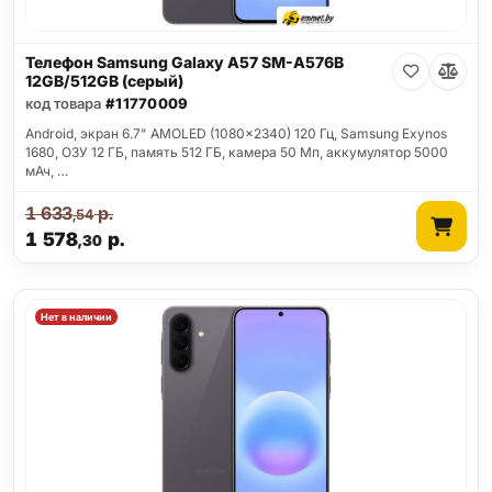
Телефон Samsung Galaxy A57 SM-A576B
12GB/512GB (серый)
код товара
#11770009
Android, экран 6.7" AMOLED (1080x2340) 120 Гц, Samsung Exynos
1680, ОЗУ 12 ГБ, память 512 ГБ, камера 50 Мп, аккумулятор 5000
мАч, …
1 633
р.
,54
1 578
р.
,30
Нет в наличии