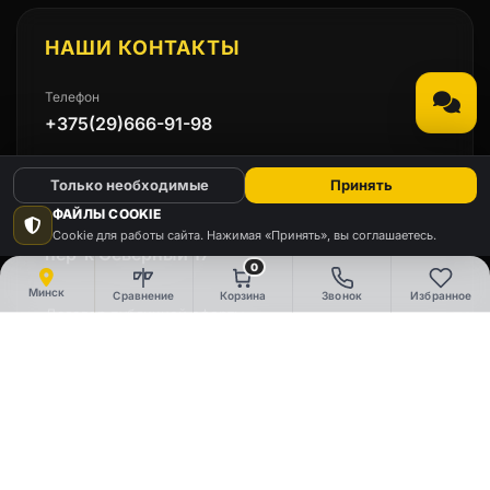
НАШИ КОНТАКТЫ
Телефон
+375(29)666-91-98
Email
Только необходимые
Принять
emmet.by@mail.ru
ФАЙЛЫ COOKIE
Адрес
Cookie для работы сайта. Нажимая «Принять», вы соглашаетесь.
пер-к Северный 17
0
Минск
Сравнение
Корзина
Звонок
Избранное
Договор публичной оферты
Политика конфиденциальности