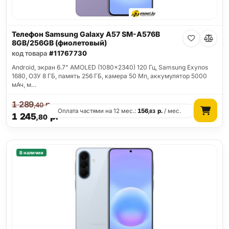
Телефон Samsung Galaxy A57 SM-A576B
8GB/256GB (фиолетовый)
код товара
#11767730
Android, экран 6.7" AMOLED (1080x2340) 120 Гц, Samsung Exynos
1680, ОЗУ 8 ГБ, память 256 ГБ, камера 50 Мп, аккумулятор 5000
мАч, м…
1 289
р.
,40
Оплата частями на 12 мес.:
156
р.
/ мес.
,83
1 245
р.
,80
В наличии