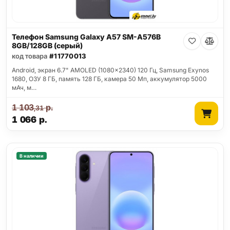
Телефон Samsung Galaxy A57 SM-A576B
8GB/128GB (серый)
код товара
#11770013
Android, экран 6.7" AMOLED (1080x2340) 120 Гц, Samsung Exynos
1680, ОЗУ 8 ГБ, память 128 ГБ, камера 50 Мп, аккумулятор 5000
мАч, м…
1 103
р.
,31
1 066
р.
В наличии