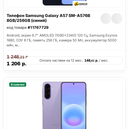
Телефон Samsung Galaxy A57 SM-A576B
8GB/256GB (синий)
код товара
#11767729
Android, экран 6.7" AMOLED (1080x2340) 120 Гц, Samsung Exynos
1680, ОЗУ 8 ГБ, память 256 ГБ, камера 50 Мп, аккумулятор 5000
мАч, м…
1 248
р.
,21
Оплата частями на 12 мес.:
148
р.
/ мес.
,42
1 206
р.
В наличии