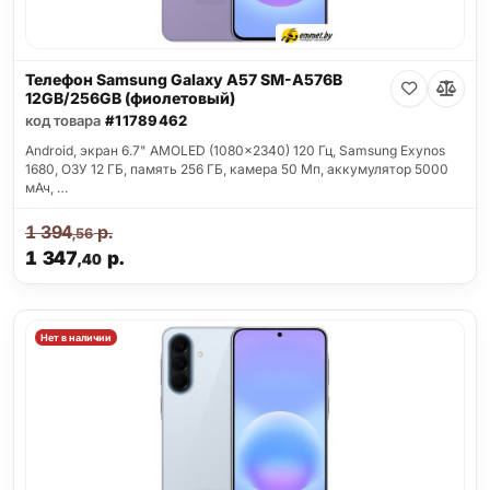
Телефон Samsung Galaxy A57 SM-A576B
12GB/256GB (фиолетовый)
код товара
#11789462
Android, экран 6.7" AMOLED (1080x2340) 120 Гц, Samsung Exynos
1680, ОЗУ 12 ГБ, память 256 ГБ, камера 50 Мп, аккумулятор 5000
мАч, …
1 394
р.
,56
1 347
р.
,40
Нет в наличии