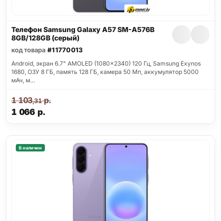
Телефон Samsung Galaxy A57 SM-A576B
8GB/128GB (серый)
код товара
#11770013
Android, экран 6.7" AMOLED (1080x2340) 120 Гц, Samsung Exynos
1680, ОЗУ 8 ГБ, память 128 ГБ, камера 50 Мп, аккумулятор 5000
мАч, м…
1 103
р.
,31
1 066
р.
В наличии