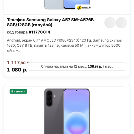
Телефон Samsung Galaxy A57 SM-A576B
8GB/128GB (голубой)
код товара
#11770014
Android, экран 6.7" AMOLED (1080x2340) 120 Гц, Samsung Exynos
1680, ОЗУ 8 ГБ, память 128 ГБ, камера 50 Мп, аккумулятор 5000
мАч, м…
1 117
р.
,80
Оплата частями на 12 мес.:
138
р.
/ мес.
,35
1 080
р.
В наличии