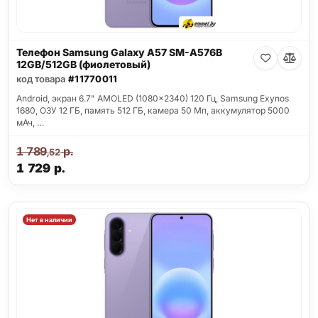
Телефон Samsung Galaxy A57 SM-A576B
12GB/512GB (фиолетовый)
код товара
#11770011
Android, экран 6.7" AMOLED (1080x2340) 120 Гц, Samsung Exynos
1680, ОЗУ 12 ГБ, память 512 ГБ, камера 50 Мп, аккумулятор 5000
мАч, …
1 789
р.
,52
1 729
р.
Нет в наличии