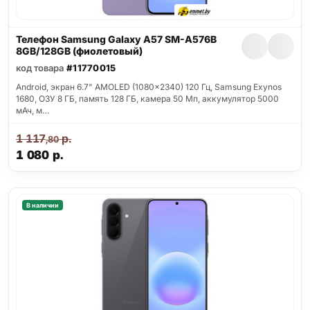
Телефон Samsung Galaxy A57 SM-A576B
8GB/128GB (фиолетовый)
код товара
#11770015
Android, экран 6.7" AMOLED (1080x2340) 120 Гц, Samsung Exynos
1680, ОЗУ 8 ГБ, память 128 ГБ, камера 50 Мп, аккумулятор 5000
мАч, м…
1 117
р.
,80
1 080
р.
В наличии