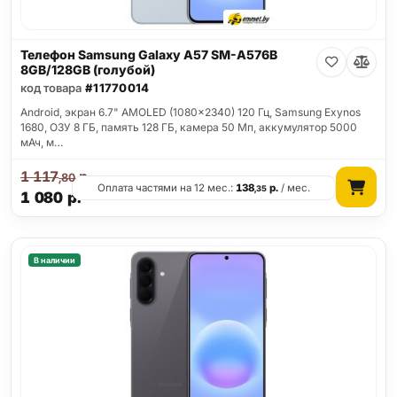
Телефон Samsung Galaxy A57 SM-A576B
8GB/128GB (голубой)
код товара
#11770014
Android, экран 6.7" AMOLED (1080x2340) 120 Гц, Samsung Exynos
1680, ОЗУ 8 ГБ, память 128 ГБ, камера 50 Мп, аккумулятор 5000
мАч, м…
1 117
р.
,80
Оплата частями на 12 мес.:
138
р.
/ мес.
,35
1 080
р.
В наличии