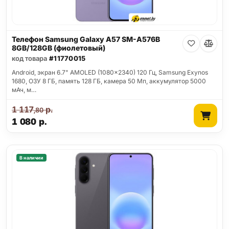
Телефон Samsung Galaxy A57 SM-A576B
8GB/128GB (фиолетовый)
код товара
#11770015
Android, экран 6.7" AMOLED (1080x2340) 120 Гц, Samsung Exynos
1680, ОЗУ 8 ГБ, память 128 ГБ, камера 50 Мп, аккумулятор 5000
мАч, м…
1 117
р.
,80
1 080
р.
В наличии