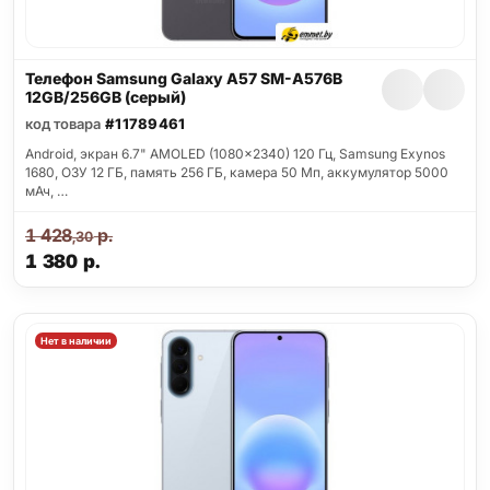
Телефон Samsung Galaxy A57 SM-A576B
12GB/256GB (серый)
код товара
#11789461
Android, экран 6.7" AMOLED (1080x2340) 120 Гц, Samsung Exynos
1680, ОЗУ 12 ГБ, память 256 ГБ, камера 50 Мп, аккумулятор 5000
мАч, …
1 428
р.
,30
1 380
р.
Нет в наличии