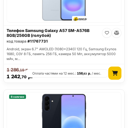
Телефон Samsung Galaxy A57 SM-A576B
8GB/256GB (голубой)
код товара
#11767731
Android, экран 6.7" AMOLED (1080x2340) 120 Гц, Samsung Exynos
1680, ОЗУ 8 ГБ, память 256 ГБ, камера 50 Мп, аккумулятор 5000
мАч, м…
1 286
р.
,19
Оплата частями на 12 мес.:
156
р.
/ мес.
,83
1 242
р.
,70
В наличии