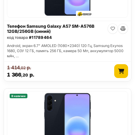
Телефон Samsung Galaxy A57 SM-A576B
12GB/256GB (синий)
код товара
#11789464
Android, экран 6.7" AMOLED (1080x2340) 120 Гц, Samsung Exynos
1680, ОЗУ 12 ГБ, память 256 ГБ, камера 50 Мп, аккумулятор 5000
мАч, …
1 414
р.
,02
1 366
р.
,20
В наличии