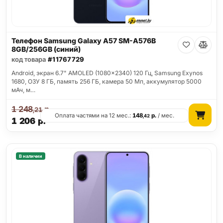
Телефон Samsung Galaxy A57 SM-A576B
8GB/256GB (синий)
код товара
#11767729
Android, экран 6.7" AMOLED (1080x2340) 120 Гц, Samsung Exynos
1680, ОЗУ 8 ГБ, память 256 ГБ, камера 50 Мп, аккумулятор 5000
мАч, м…
1 248
р.
,21
Оплата частями на 12 мес.:
148
р.
/ мес.
,42
1 206
р.
В наличии