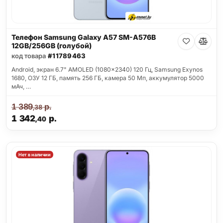
Телефон Samsung Galaxy A57 SM-A576B
12GB/256GB (голубой)
код товара
#11789463
Android, экран 6.7" AMOLED (1080x2340) 120 Гц, Samsung Exynos
1680, ОЗУ 12 ГБ, память 256 ГБ, камера 50 Мп, аккумулятор 5000
мАч, …
1 389
р.
,38
1 342
р.
,40
Нет в наличии