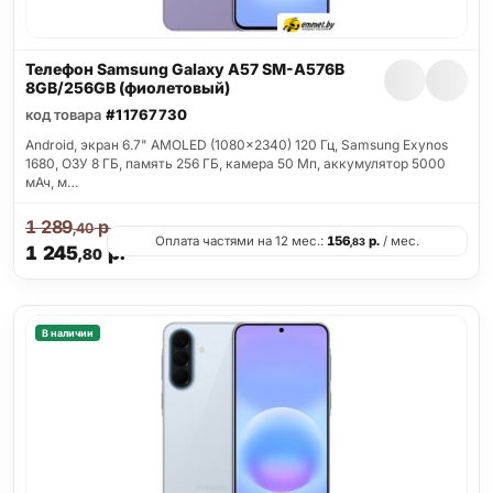
Телефон Samsung Galaxy A57 SM-A576B
8GB/256GB (фиолетовый)
код товара
#11767730
Android, экран 6.7" AMOLED (1080x2340) 120 Гц, Samsung Exynos
1680, ОЗУ 8 ГБ, память 256 ГБ, камера 50 Мп, аккумулятор 5000
мАч, м…
1 289
р.
,40
Оплата частями на 12 мес.:
156
р.
/ мес.
,83
1 245
р.
,80
В наличии