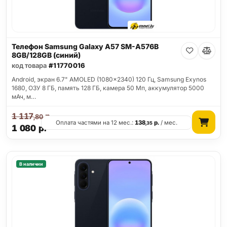
Телефон Samsung Galaxy A57 SM-A576B
8GB/128GB (синий)
код товара
#11770016
Android, экран 6.7" AMOLED (1080x2340) 120 Гц, Samsung Exynos
1680, ОЗУ 8 ГБ, память 128 ГБ, камера 50 Мп, аккумулятор 5000
мАч, м…
1 117
р.
,80
Оплата частями на 12 мес.:
138
р.
/ мес.
,35
1 080
р.
В наличии