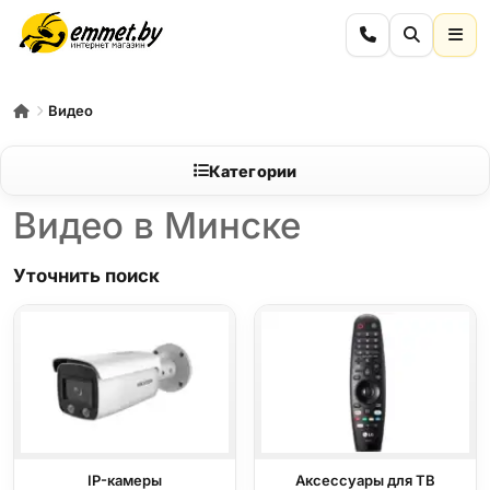
Видео
Категории
Видео в Минске
Уточнить поиск
IP-камеры
Аксессуары для ТВ
Видеодомофоны, контроллеры доступа и а
IP-камеры
Аксессуары для ТВ