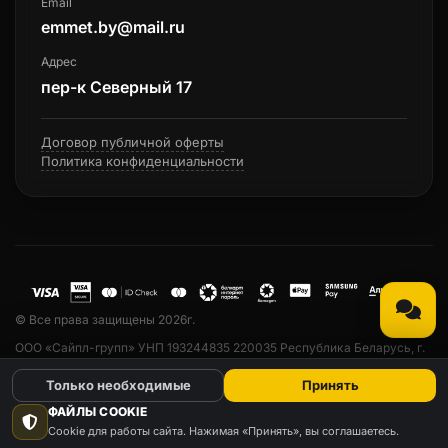
Email
emmet.by@mail.ru
Адрес
пер-к Северный 17
Договор публичной оферты
Политика конфиденциальности
© Все права защищены 2026г.
ООО «Сайпл-групп» УНП 193244835 220035 Республика Беларусь, г.
Минск, ул. Тарханова, 13а, пом. 33. Свидетельство о государственной
Только необходимые
Принять
регистрации № 193244835 от 23.04.2019 выдано Минским
горисполкомом. Дата регистрации в Торговом реестре РБ № 530742
ФАЙЛЫ COOKIE
от 24.03.2022 г. Email: emmet.by@mail.ru
Cookie для работы сайта. Нажимая «Принять», вы соглашаетесь.