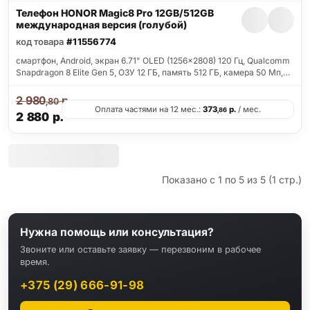
Телефон HONOR Magic8 Pro 12GB/512GB
международная версия (голубой)
код товара
#11556774
смартфон, Android, экран 6.71" OLED (1256x2808) 120 Гц, Qualcomm
Snapdragon 8 Elite Gen 5, ОЗУ 12 ГБ, память 512 ГБ, камера 50 Мп,…
2 980
р.
,80
Оплата частями на 12 мес.:
373
р.
/ мес.
,86
2 880
р.
Показано с 1 по 5 из 5 (1 стр.)
Нужна помощь или консультация?
Звоните или оставьте заявку — перезвоним в рабочее
время.
+375 (29) 666-91-98