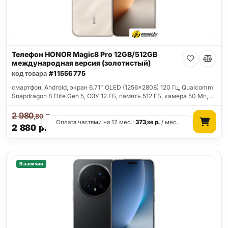
Телефон HONOR Magic8 Pro 12GB/512GB
международная версия (золотистый)
код товара
#11556775
смартфон, Android, экран 6.71" OLED (1256x2808) 120 Гц, Qualcomm
Snapdragon 8 Elite Gen 5, ОЗУ 12 ГБ, память 512 ГБ, камера 50 Мп,…
2 980
р.
,80
Оплата частями на 12 мес.:
373
р.
/ мес.
,86
2 880
р.
В наличии