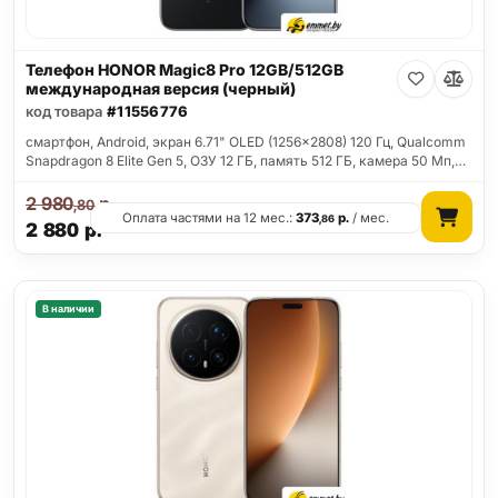
Телефон HONOR Magic8 Pro 12GB/512GB
международная версия (черный)
код товара
#11556776
смартфон, Android, экран 6.71" OLED (1256x2808) 120 Гц, Qualcomm
Snapdragon 8 Elite Gen 5, ОЗУ 12 ГБ, память 512 ГБ, камера 50 Мп,…
2 980
р.
,80
Оплата частями на 12 мес.:
373
р.
/ мес.
,86
2 880
р.
В наличии