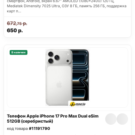
смартфон, Android, экран 6.67" AMOLED (1080x2400) 120 Гц,
Mediatek Dimensity 7025 Ultra, ОЗУ 8 ГБ, память 256 ГБ, поддержка
карт п…
672
р.
,75
650
р.
В наличии
Телефон Apple iPhone 17 Pro Max Dual eSim
512GB (серебристый)
код товара
#11191790