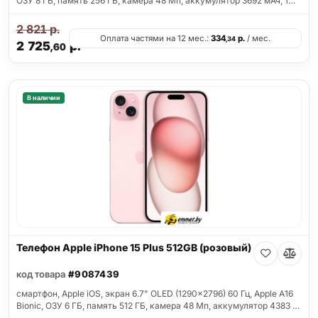
ОЗУ 8 ГБ, память 256 ГБ, камера 48 Мп, аккумулятор 3692 мАч, 1…
2 821
р.
Оплата частями на 12 мес.:
334
р.
/ мес.
,34
2 725
р.
,60
В наличии
Телефон Apple iPhone 15 Plus 512GB (розовый)
код товара
#9087439
смартфон, Apple iOS, экран 6.7" OLED (1290x2796) 60 Гц, Apple A16
Bionic, ОЗУ 6 ГБ, память 512 ГБ, камера 48 Мп, аккумулятор 4383 …