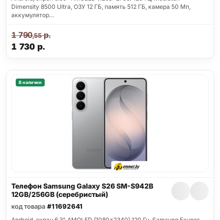
Dimensity 8500 Ultra, ОЗУ 12 ГБ, память 512 ГБ, камера 50 Мп,
аккумулятор…
1 790
р.
,55
1 730
р.
В наличии
Телефон Samsung Galaxy S26 SM-S942B
12GB/256GB (серебристый)
код товара
#11692641
Android, экран 6.3" AMOLED (1080x2340) 120 Гц, Samsung Exynos