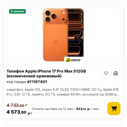
В наличии
Телефон Apple iPhone 17 Pro Max 512GB
(космический оранжевый)
код товара
#11187801
смартфон, Apple iOS, экран 6.9" OLED (1320x2868) 120 Гц, Apple A19
Pro, ОЗУ 12 ГБ, память 512 ГБ, камера 48 Мп, аккумулятор 5088 м…
4 733
р.
,68
Оплата частями на 12 мес.:
613
р.
/ мес.
,45
4 573
р.
,60