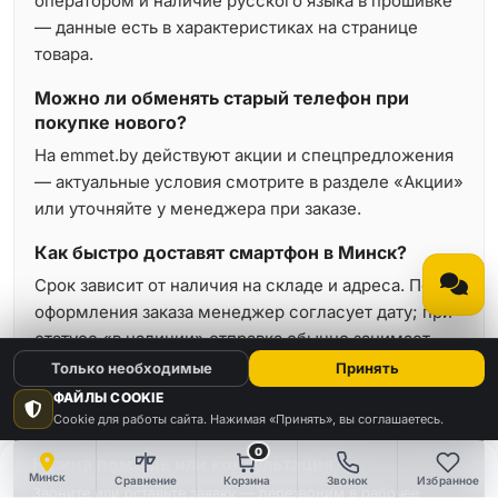
оператором и наличие русского языка в прошивке
— данные есть в характеристиках на странице
товара.
Можно ли обменять старый телефон при
покупке нового?
На emmet.by действуют акции и спецпредложения
— актуальные условия смотрите в разделе «Акции»
или уточняйте у менеджера при заказе.
Как быстро доставят смартфон в Минск?
Срок зависит от наличия на складе и адреса. После
оформления заказа менеджер согласует дату; при
статусе «в наличии» отправка обычно занимает
минимальное время.
Только необходимые
Принять
ФАЙЛЫ COOKIE
Cookie для работы сайта. Нажимая «Принять», вы соглашаетесь.
0
Нужна помощь или консультация?
Минск
Сравнение
Корзина
Звонок
Избранное
Звоните или оставьте заявку — перезвоним в рабочее