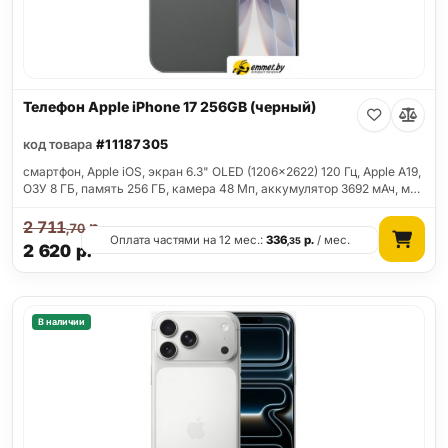
Телефон Apple iPhone 17 256GB (черный)
код товара
#11187305
смартфон, Apple iOS, экран 6.3" OLED (1206x2622) 120 Гц, Apple A19,
ОЗУ 8 ГБ, память 256 ГБ, камера 48 Мп, аккумулятор 3692 мАч, м…
2 711
р.
,70
Оплата частями на 12 мес.:
336
р.
/ мес.
,35
2 620
р.
В наличии