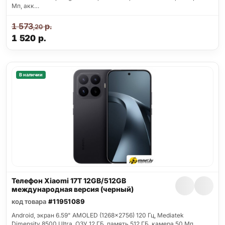
Мп, акк…
1 573
р.
,20
1 520
р.
В наличии
Телефон Xiaomi 17T 12GB/512GB
международная версия (черный)
код товара
#11951089
Android, экран 6.59" AMOLED (1268x2756) 120 Гц, Mediatek
Dimensity 8500 Ultra, ОЗУ 12 ГБ, память 512 ГБ, камера 50 Мп,