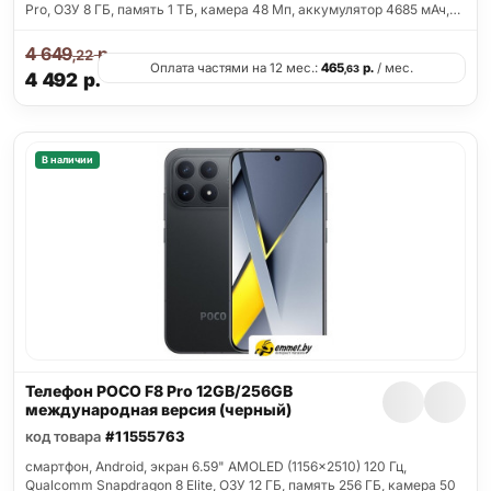
Pro, ОЗУ 8 ГБ, память 1 ТБ, камера 48 Мп, аккумулятор 4685 мАч,…
4 649
р.
,22
Оплата частями на 12 мес.:
465
р.
/ мес.
,63
4 492
р.
В наличии
Телефон POCO F8 Pro 12GB/256GB
международная версия (черный)
код товара
#11555763
смартфон, Android, экран 6.59" AMOLED (1156x2510) 120 Гц,
Qualcomm Snapdragon 8 Elite, ОЗУ 12 ГБ, память 256 ГБ, камера 50