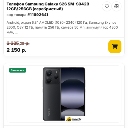
Телефон Samsung Galaxy S26 SM-S942B
12GB/256GB (серебристый)
код товара
#11692641
Android, экран 6.3" AMOLED (1080x2340) 120 Гц, Samsung Exynos
2600, ОЗУ 12 ГБ, память 256 ГБ, камера 50 Мп, аккумулятор 4300
мАч, …
2 225
р.
,25
2 150
р.
В наличии