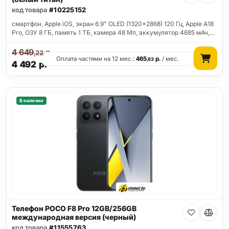
код товара
#10225152
смартфон, Apple iOS, экран 6.9" OLED (1320x2868) 120 Гц, Apple A18
Pro, ОЗУ 8 ГБ, память 1 ТБ, камера 48 Мп, аккумулятор 4685 мАч,…
4 649
р.
,22
Оплата частями на 12 мес.:
465
р.
/ мес.
,63
4 492
р.
В наличии
Телефон POCO F8 Pro 12GB/256GB
международная версия (черный)
код товара
#11555763