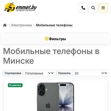
Электроника
Мобильные телефоны
Фильтры
Мобильные телефоны в
Минске
iPhone Air
iPhone SE
Samsung Galaxy A56
Samsung Galaxy A57
iPhone 17
iPho
Сортировка
Показать
В наличии