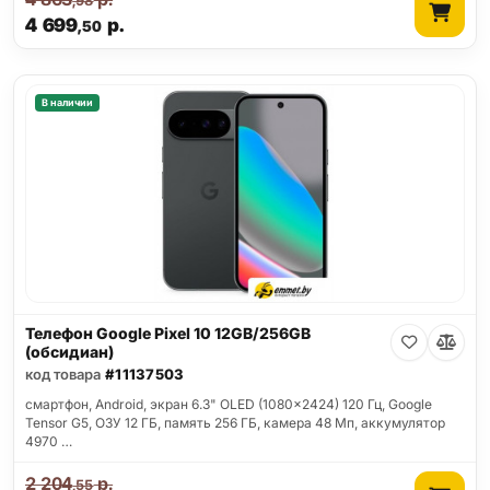
,98
4 699
р.
,50
В наличии
Телефон Google Pixel 10 12GB/256GB
(обсидиан)
код товара
#11137503
смартфон, Android, экран 6.3" OLED (1080x2424) 120 Гц, Google
Tensor G5, ОЗУ 12 ГБ, память 256 ГБ, камера 48 Мп, аккумулятор
4970 …
2 204
р.
,55