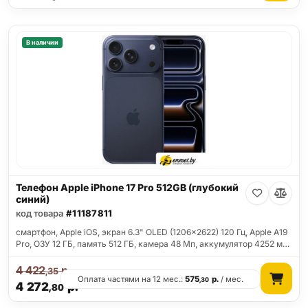
В наличии
Телефон Apple iPhone 17 Pro 512GB (глубокий
синий)
код товара
#11187811
смартфон, Apple iOS, экран 6.3" OLED (1206x2622) 120 Гц, Apple A19
Pro, ОЗУ 12 ГБ, память 512 ГБ, камера 48 Мп, аккумулятор 4252 м…
4 422
р.
,35
Оплата частями на 12 мес.:
575
р.
/ мес.
,30
4 272
р.
,80