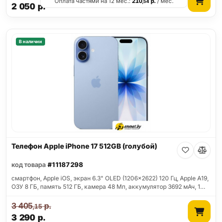
Оплата частями на 12 мес.:
210
р.
/ мес.
,54
2 050
р.
В наличии
Телефон Apple iPhone 17 512GB (голубой)
код товара
#11187298
смартфон, Apple iOS, экран 6.3" OLED (1206x2622) 120 Гц, Apple A19,
ОЗУ 8 ГБ, память 512 ГБ, камера 48 Мп, аккумулятор 3692 мАч, 1…
3 405
р.
,15
3 290
р.