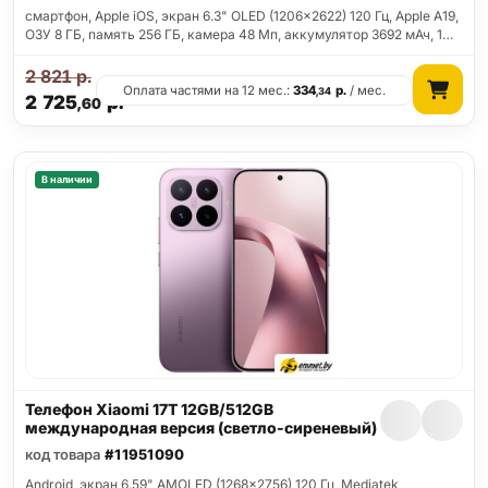
смартфон, Apple iOS, экран 6.3" OLED (1206x2622) 120 Гц, Apple A19,
ОЗУ 8 ГБ, память 256 ГБ, камера 48 Мп, аккумулятор 3692 мАч, 1…
2 821
р.
Оплата частями на 12 мес.:
334
р.
/ мес.
,34
2 725
р.
,60
В наличии
Телефон Xiaomi 17T 12GB/512GB
международная версия (светло-сиреневый)
код товара
#11951090
Android, экран 6.59" AMOLED (1268x2756) 120 Гц, Mediatek