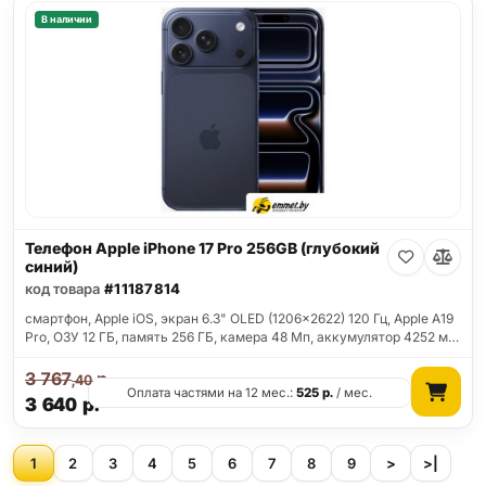
В наличии
Телефон Apple iPhone 17 Pro 256GB (глубокий
синий)
код товара
#11187814
смартфон, Apple iOS, экран 6.3" OLED (1206x2622) 120 Гц, Apple A19
Pro, ОЗУ 12 ГБ, память 256 ГБ, камера 48 Мп, аккумулятор 4252 м…
3 767
р.
,40
Оплата частями на 12 мес.:
525
р.
/ мес.
3 640
р.
1
2
3
4
5
6
7
8
9
>
>|