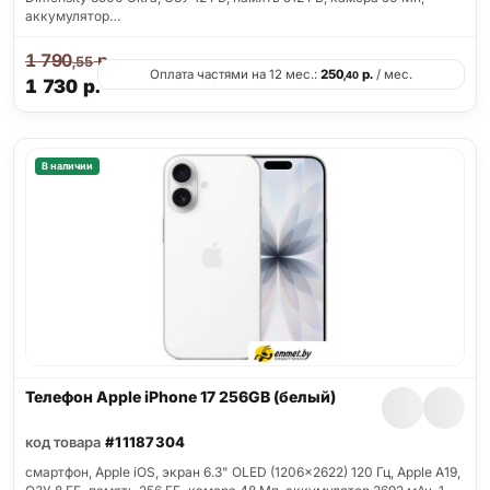
аккумулятор…
1 790
р.
,55
Оплата частями на 12 мес.:
250
р.
/ мес.
,40
1 730
р.
В наличии
Телефон Apple iPhone 17 256GB (белый)
код товара
#11187304
смартфон, Apple iOS, экран 6.3" OLED (1206x2622) 120 Гц, Apple A19,