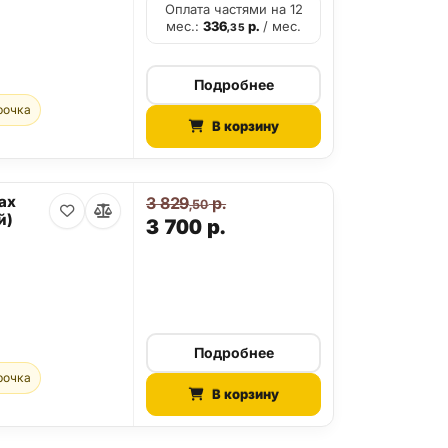
Оплата частями на 12
мес.:
336
р.
/ мес.
,35
Подробнее
рочка
В корзину
ax
3 829
р.
,50
й)
3 700
р.
Подробнее
рочка
В корзину