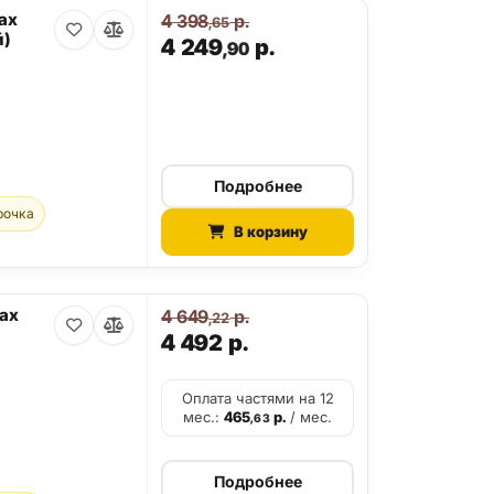
ax
4 398
р.
,65
й)
4 249
р.
,90
Подробнее
рочка
В корзину
Max
4 649
р.
,22
4 492
р.
Оплата частями на 12
мес.:
465
р.
/ мес.
,63
Подробнее