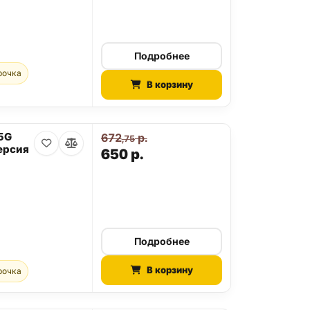
Подробнее
рочка
В корзину
 5G
672
р.
,75
ерсия
650
р.
Подробнее
В корзину
рочка