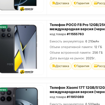
Доставка
Гарантия
Расс
Телефон POCO F8 Pro 12GB/2
личии
международная версия (черн
код товара
#11555763
Емкость аккумулятора:
6 210мАч
Объем оперативной памяти:
12 ГБ
Объем встроенной памяти:
256 ГБ
Дата выхода на рынок:
2025г.
Доставка
Гарантия
Расс
Телефон Xiaomi 17T 12GB/512
личии
международная версия (черн
код товара
#11951089
Емкость аккумулятора:
6 500мАч