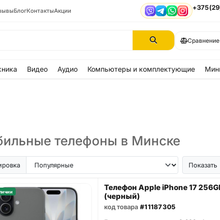
+375(29
зывы
Блог
Контакты
Акции
Viber
Telegram
WhatsApp
Instagram
Сравнение
хника
Видео
Аудио
Компьютеры и комплектующие
Мин
ильные телефоны в Минске
ir
iPhone SE
Samsung Galaxy A56
Samsung Galaxy A57
iPhone 17
iPhone 16
iPhon
ировка
Показать
Телефон Apple iPhone 17 256G
личии
(черный)
код товара
#11187305