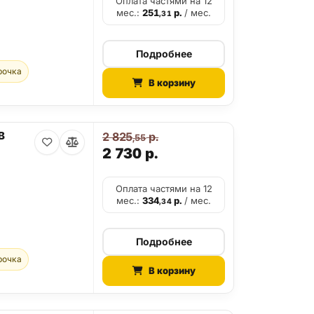
Оплата частями на 12
мес.:
251
р.
/ мес.
,31
Подробнее
рочка
В корзину
B
2 825
р.
,55
2 730
р.
Оплата частями на 12
мес.:
334
р.
/ мес.
,34
Подробнее
рочка
В корзину