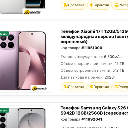
Доставка
Гарантия
Расс
Телефон Xiaomi 17T 12GB/512
личии
международная версия (свет
сиреневый)
код товара
#11951090
Емкость аккумулятора:
6 500мАч
Объем оперативной памяти:
12 ГБ
Объем встроенной памяти:
512 ГБ
Дата выхода на рынок:
2026г.
Доставка
Гарантия
Расс
Телефон Samsung Galaxy S26
личии
S942B 12GB/256GB (серебрис
код товара
#11692641