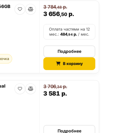
256GB
3 784
р.
,48
3 656
р.
,50
Оплата частями на 12
мес.:
484
р.
/ мес.
,94
Подробнее
рочка
В корзину
ual
3 706
р.
,34
3 581
р.
Подробнее