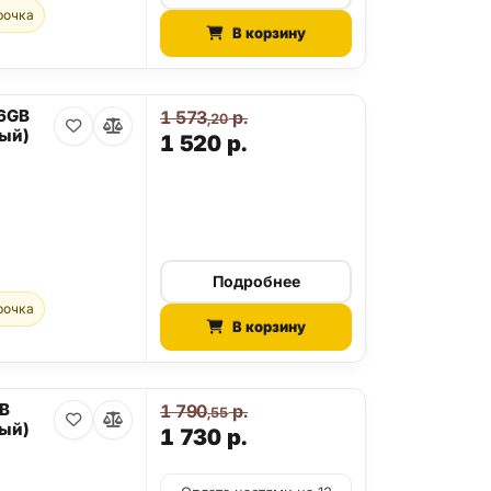
рочка
В корзину
56GB
1 573
р.
,20
ый)
1 520
р.
Подробнее
рочка
В корзину
GB
1 790
р.
,55
ый)
1 730
р.