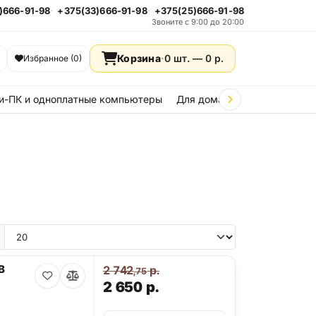
)666-91-98
+375(33)666-91-98
+375(25)666-91-98
Звоните с 9:00 до 20:00
Корзина
·
0 шт. —
0
р.
Избранное (0)
и-ПК и одноплатные компьютеры
Для дома и дачи
Стройка
e 15
iPhone 14
iPhone 13
iPhone 12
iPhone 11
Samsung Galaxy A36
Samsung Galax
B
2 742
р.
,75
2 650
р.