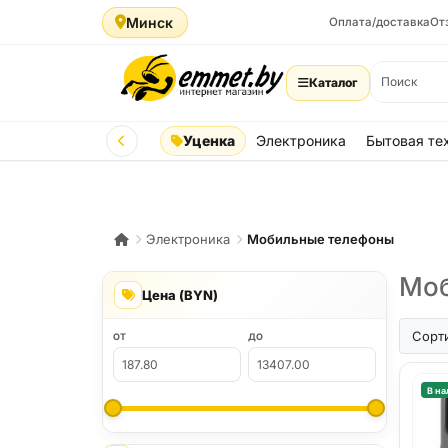
Минск
Оплата/доставка
От
Каталог
Уценка
Электроника
Бытовая те
Электроника
Мобильные телефоны
Моб
Цена (BYN)
iPhone A
Сорт
ОТ
ДО
В на