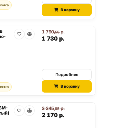
рочка
В корзину
GB
1 790
р.
,55
ло-
1 730
р.
Подробнее
В корзину
рочка
 SM-
2 245
р.
,95
тый)
2 170
р.