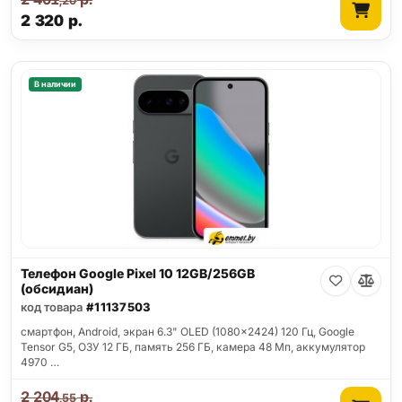
,20
2 320
р.
В наличии
Телефон Google Pixel 10 12GB/256GB
(обсидиан)
код товара
#11137503
смартфон, Android, экран 6.3" OLED (1080x2424) 120 Гц, Google
Tensor G5, ОЗУ 12 ГБ, память 256 ГБ, камера 48 Мп, аккумулятор
4970 …
2 204
р.
,55