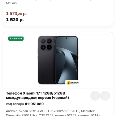
Мп, акк…
1 573
р.
,20
1 520
р.
В наличии
Телефон Xiaomi 17T 12GB/512GB
международная версия (черный)
код товара
#11951089
Android, экран 6.59" AMOLED (1268x2756) 120 Гц, Mediatek
Dimensity 8500 Ultra, ОЗУ 12 ГБ, память 512 ГБ, камера 50 Мп,