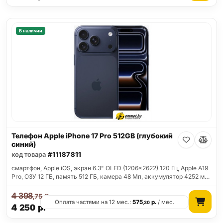
В наличии
Телефон Apple iPhone 17 Pro 512GB (глубокий
синий)
код товара
#11187811
смартфон, Apple iOS, экран 6.3" OLED (1206x2622) 120 Гц, Apple A19
Pro, ОЗУ 12 ГБ, память 512 ГБ, камера 48 Мп, аккумулятор 4252 м…
4 398
р.
,75
Оплата частями на 12 мес.:
575
р.
/ мес.
,30
4 250
р.