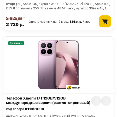
смартфон, Apple iOS, экран 6.3" OLED (1206x2622) 120 Гц, Apple A19,
ОЗУ 8 ГБ, память 256 ГБ, камера 48 Мп, аккумулятор 3692 мАч, 1…
2 825
р.
,55
Оплата частями на 12 мес.:
334
р.
/ мес.
,34
2 730
р.
В наличии
Телефон Xiaomi 17T 12GB/512GB
международная версия (светло-сиреневый)
код товара
#11951090
Android, экран 6.59" AMOLED (1268x2756) 120 Гц, Mediatek