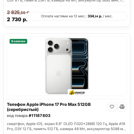
ОЗУ 8 ГБ, память 256 ГБ, камера 48 Мп, аккумулятор 3692 мАч, 1…
2 825
р.
,55
Оплата частями на 12 мес.:
334
р.
/ мес.
,34
2 730
р.
В наличии
Телефон Apple iPhone 17 Pro Max 512GB
(серебристый)
код товара
#11187803
смартфон, Apple iOS, экран 6.9" OLED (1320x2868) 120 Гц, Apple A19
Pro, ОЗУ 12 ГБ, память 512 ГБ, камера 48 Мп, аккумулятор 5088 м…