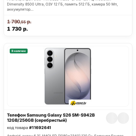
Dimensity 8500 Ultra, ОЗУ 12 ГБ, память 512 ГБ, камера 50 Мп,
аккумулятор…
1 790
р.
,55
1 730
р.
В наличии
Телефон Samsung Galaxy S26 SM-S942B
12GB/256GB (серебристый)
код товара
#11692641
Android, экран 6.3" AMOLED (1080x2340) 120 Гц, Samsung Exynos