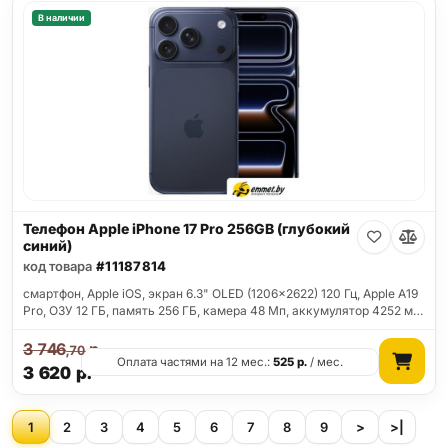
В наличии
Телефон Apple iPhone 17 Pro 256GB (глубокий
синий)
код товара
#11187814
смартфон, Apple iOS, экран 6.3" OLED (1206x2622) 120 Гц, Apple A19
Pro, ОЗУ 12 ГБ, память 256 ГБ, камера 48 Мп, аккумулятор 4252 м…
3 746
р.
,70
Оплата частями на 12 мес.:
525
р.
/ мес.
3 620
р.
1
2
3
4
5
6
7
8
9
>
>|