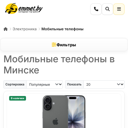
Электроника
Мобильные телефоны
Фильтры
Мобильные телефоны в
Минске
iPhone Air
iPhone SE
Samsung Galaxy A56
Samsung Galaxy A57
iPhone 17
iPho
Сортировка
Показать
В наличии