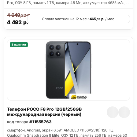
Pro, ОЗУ 8 ГБ, память 1 ТБ, камера 48 Мп, аккумулятор 4685 мАч,…
4 649
р.
,22
Оплата частями на 12 мес.:
465
р.
/ мес.
,63
4 492
р.
В наличии
Телефон POCO F8 Pro 12GB/256GB
международная версия (черный)
код товара
#11555763
смартфон, Android, экран 6.59" AMOLED (1156x2510) 120 Гц,
Qualcomm Snapdragon 8 Elite, ОЗУ 12 ГБ, память 256 ГБ, камера 50