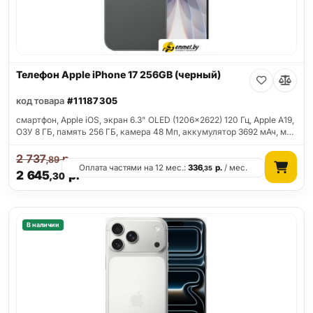
Телефон Apple iPhone 17 256GB (черный)
код товара
#11187305
смартфон, Apple iOS, экран 6.3" OLED (1206x2622) 120 Гц, Apple A19,
ОЗУ 8 ГБ, память 256 ГБ, камера 48 Мп, аккумулятор 3692 мАч, м…
2 737
р.
,89
Оплата частями на 12 мес.:
336
р.
/ мес.
,35
2 645
р.
,30
В наличии