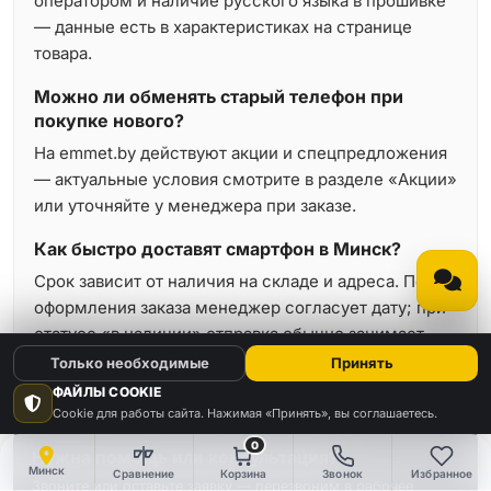
оператором и наличие русского языка в прошивке
— данные есть в характеристиках на странице
товара.
Можно ли обменять старый телефон при
покупке нового?
На emmet.by действуют акции и спецпредложения
— актуальные условия смотрите в разделе «Акции»
или уточняйте у менеджера при заказе.
Как быстро доставят смартфон в Минск?
Срок зависит от наличия на складе и адреса. После
оформления заказа менеджер согласует дату; при
статусе «в наличии» отправка обычно занимает
минимальное время.
Только необходимые
Принять
ФАЙЛЫ COOKIE
Cookie для работы сайта. Нажимая «Принять», вы соглашаетесь.
0
Нужна помощь или консультация?
Минск
Сравнение
Корзина
Звонок
Избранное
Звоните или оставьте заявку — перезвоним в рабочее