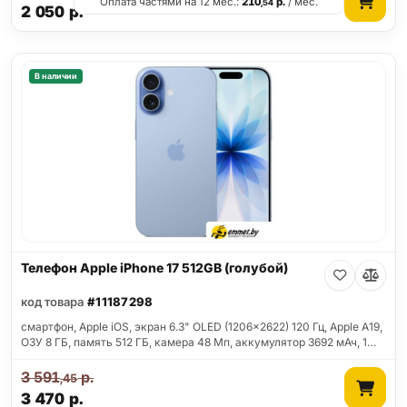
Оплата частями на 12 мес.:
210
р.
/ мес.
,54
2 050
р.
В наличии
Телефон Apple iPhone 17 512GB (голубой)
код товара
#11187298
смартфон, Apple iOS, экран 6.3" OLED (1206x2622) 120 Гц, Apple A19,
ОЗУ 8 ГБ, память 512 ГБ, камера 48 Мп, аккумулятор 3692 мАч, 1…
3 591
р.
,45
3 470
р.