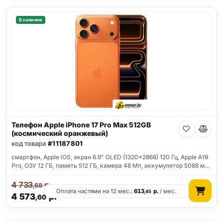
В наличии
Телефон Apple iPhone 17 Pro Max 512GB
(космический оранжевый)
код товара
#11187801
смартфон, Apple iOS, экран 6.9" OLED (1320x2868) 120 Гц, Apple A19
Pro, ОЗУ 12 ГБ, память 512 ГБ, камера 48 Мп, аккумулятор 5088 м…
4 733
р.
,68
Оплата частями на 12 мес.:
613
р.
/ мес.
,45
4 573
р.
,60