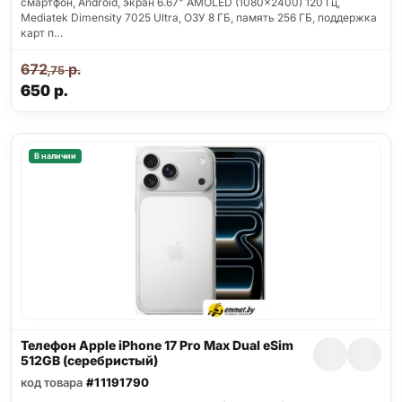
смартфон, Android, экран 6.67" AMOLED (1080x2400) 120 Гц,
Mediatek Dimensity 7025 Ultra, ОЗУ 8 ГБ, память 256 ГБ, поддержка
карт п…
672
р.
,75
650
р.
В наличии
Телефон Apple iPhone 17 Pro Max Dual eSim
512GB (серебристый)
код товара
#11191790