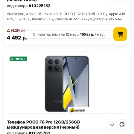
код товара
#10225152
смартфон, Apple iOS, экран 6.9" OLED (1320x2868) 120 Гц, Apple A18
Pro, ОЗУ 8 ГБ, память 1 ТБ, камера 48 Мп, аккумулятор 4685 мАч,…
4 649
р.
,22
Оплата частями на 12 мес.:
465
р.
/ мес.
,63
4 492
р.
В наличии
Телефон POCO F8 Pro 12GB/256GB
международная версия (черный)
код товара
#11555763