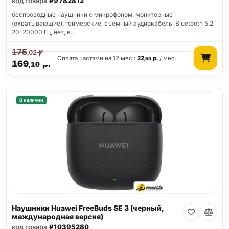
код товара
#9782812
беспроводные наушники с микрофоном, мониторные
(охватывающие), геймерские, съёмный аудиокабель, Bluetooth 5.2,
20-20000 Гц, нет, в…
175
р.
,02
Оплата частями на 12 мес.:
22
р.
/ мес.
,50
169
р.
,10
В наличии
Наушники Huawei FreeBuds SE 3 (черный,
международная версия)
код товара
#10395280