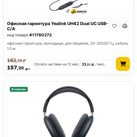
Офисная гарнитура Yealink UH42 Dual UC USB-
C/A
код товара
#11780272
офисная гарнитура, накладные, для общения, 20-20000 Гц, кабель
1.5 м
162
р.
,70
Оплата частями на 12 мес.:
21
р.
/ мес.
,31
157
р.
,20
В наличии