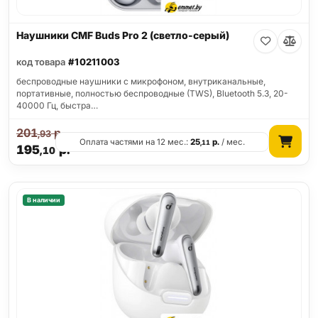
Наушники CMF Buds Pro 2 (светло-серый)
код товара
#10211003
беспроводные наушники с микрофоном, внутриканальные,
портативные, полностью беспроводные (TWS), Bluetooth 5.3, 20-
40000 Гц, быстра…
201
р.
,93
Оплата частями на 12 мес.:
25
р.
/ мес.
,11
195
р.
,10
В наличии