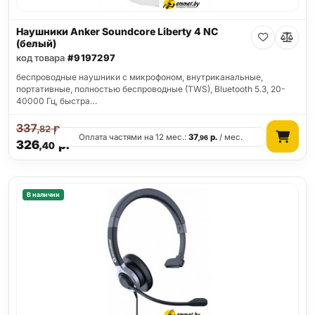
Наушники Anker Soundcore Liberty 4 NC
(белый)
код товара
#9197297
беспроводные наушники с микрофоном, внутриканальные,
портативные, полностью беспроводные (TWS), Bluetooth 5.3, 20-
40000 Гц, быстра…
337
р.
,82
Оплата частями на 12 мес.:
37
р.
/ мес.
,96
326
р.
,40
В наличии