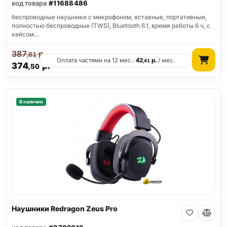
код товара
#11688486
беспроводные наушники с микрофоном, вставные, портативные,
полностью беспроводные (TWS), Bluetooth 6.1, время работы 6 ч, с
кейсом…
387
р.
,61
Оплата частями на 12 мес.:
42
р.
/ мес.
,41
374
р.
,50
В наличии
Наушники Redragon Zeus Pro