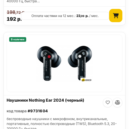
40000 Гц, быстра…
198
р.
,72
Оплата частями на 12 мес.:
23
р.
/ мес.
,09
192
р.
В наличии
Наушники Nothing Ear 2024 (черный)
код товара
#9731604
беспроводные наушники с микрофоном, внутриканальные,
портативные, полностью беспроводные (TWS), Bluetooth 5.3, 20-
20000 Гц, быстра…