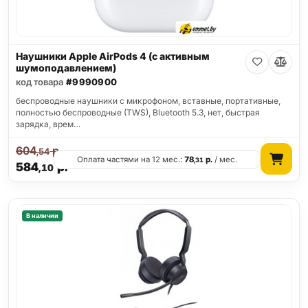
Наушники Apple AirPods 4 (с активным
шумоподавлением)
код товара
#9990900
беспроводные наушники с микрофоном, вставные, портативные,
полностью беспроводные (TWS), Bluetooth 5.3, нет, быстрая
зарядка, врем…
604
р.
,54
Оплата частями на 12 мес.:
78
р.
/ мес.
,31
584
р.
,10
В наличии