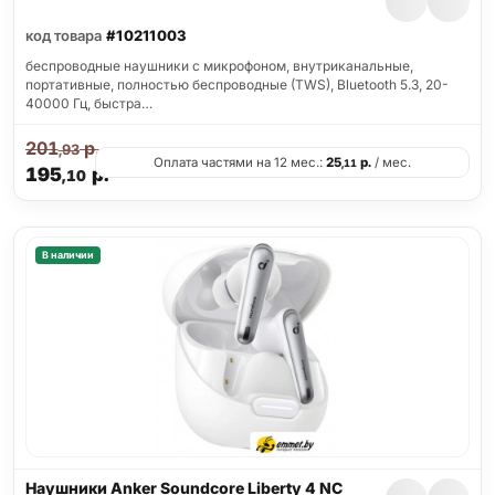
код товара
#10211003
беспроводные наушники с микрофоном, внутриканальные,
портативные, полностью беспроводные (TWS), Bluetooth 5.3, 20-
40000 Гц, быстра…
201
р.
,93
Оплата частями на 12 мес.:
25
р.
/ мес.
,11
195
р.
,10
В наличии
Наушники Anker Soundcore Liberty 4 NC