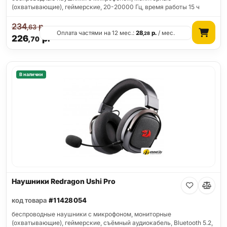
(охватывающие), геймерские, 20-20000 Гц, время работы 15 ч
234
р.
,63
Оплата частями на 12 мес.:
28
р.
/ мес.
,28
226
р.
,70
В наличии
Наушники Redragon Ushi Pro
код товара
#11428054
беспроводные наушники с микрофоном, мониторные
(охватывающие), геймерские, съёмный аудиокабель, Bluetooth 5.2,