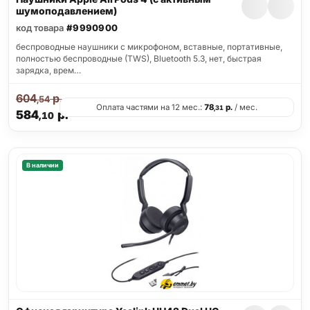
шумоподавлением)
код товара
#9990900
беспроводные наушники с микрофоном, вставные, портативные,
полностью беспроводные (TWS), Bluetooth 5.3, нет, быстрая
зарядка, врем…
604
р.
,54
Оплата частями на 12 мес.:
78
р.
/ мес.
,31
584
р.
,10
В наличии