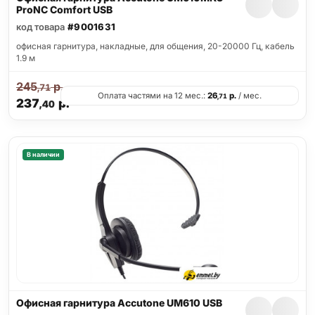
ProNC Comfort USB
код товара
#9001631
офисная гарнитура, накладные, для общения, 20-20000 Гц, кабель
1.9 м
245
р.
,71
Оплата частями на 12 мес.:
26
р.
/ мес.
,71
237
р.
,40
В наличии
Офисная гарнитура Accutone UM610 USB