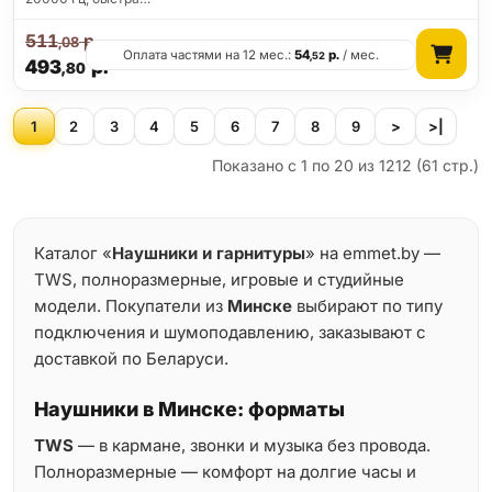
511
р.
,08
Оплата частями на 12 мес.:
54
р.
/ мес.
,52
493
р.
,80
1
2
3
4
5
6
7
8
9
>
>|
Показано с 1 по 20 из 1212 (61 стр.)
Каталог «
Наушники и гарнитуры
» на emmet.by —
TWS, полноразмерные, игровые и студийные
модели. Покупатели из
Минске
выбирают по типу
подключения и шумоподавлению, заказывают с
доставкой по Беларуси.
Наушники в Минске: форматы
TWS
— в кармане, звонки и музыка без провода.
Полноразмерные — комфорт на долгие часы и