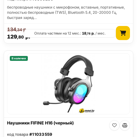
беспроводные наушники с микрофоном, вставные, портативные,
полностью беспроводные (TWS), Bluetooth 5.4, 20-20000 Гц,
быстрая заряд…
134
р.
,34
Оплата частями на 12 мес.:
18
р.
/ мес.
,78
129
р.
,80
В наличии
Наушники FIFINE H16 (черный)
код товара
#11033559