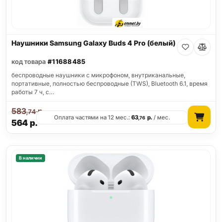
Наушники Samsung Galaxy Buds 4 Pro (белый)
код товара
#11688485
беспроводные наушники с микрофоном, внутриканальные,
портативные, полностью беспроводные (TWS), Bluetooth 6.1, время
работы 7 ч, с…
583
р.
,74
Оплата частями на 12 мес.:
63
р.
/ мес.
,76
564
р.
В наличии