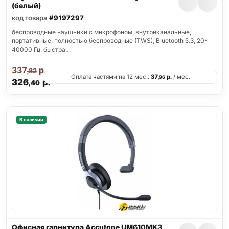
(белый)
код товара
#9197297
беспроводные наушники с микрофоном, внутриканальные,
портативные, полностью беспроводные (TWS), Bluetooth 5.3, 20-
40000 Гц, быстра…
337
р.
,82
Оплата частями на 12 мес.:
37
р.
/ мес.
,96
326
р.
,40
В наличии
Офисная гарнитура Accutone UM610MK3