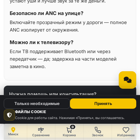
устают уши и лучше звук за те же деньги.
Безопасно ли ANC на улице?
Включайте прозрачный режим у дороги — полное
ANC изолирует от окружения.
Можно ли к телевизору?
Если ТВ поддерживает Bluetooth или через
передатчик — да; задержка на части моделей
заметна в кино.
Нужна помощь или консультация?
Звоните или оставьте заявку — перезвоним в рабочее
Только необходимые
Принять
время.
ФАЙЛЫ COOKIE
+375 (29) 666-91-98
Cookie для работы сайта. Нажимая «Принять», вы соглашаетесь.
0
Получить консультацию
Минск
Сравнение
Корзина
Звонок
Избранное