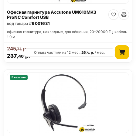
Офисная гарнитура Accutone UM610MK3
ProNC Comfort USB
код товара
#9001631
офисная гарнитура, накладные, для общения, 20-20000 Гц, кабель
1.9 м
245
р.
,71
Оплата частями на 12 мес.:
26
р.
/ мес.
,71
237
р.
,40
В наличии