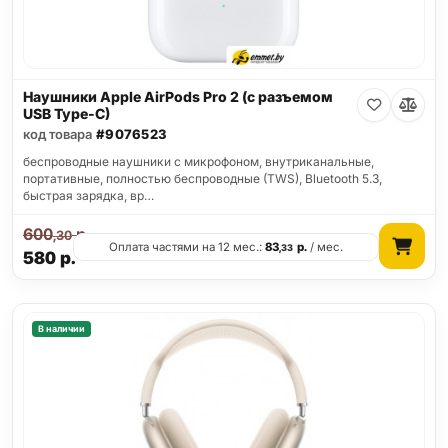
Наушники Apple AirPods Pro 2 (с разъемом
USB Type-C)
код товара
#9076523
беспроводные наушники с микрофоном, внутриканальные,
портативные, полностью беспроводные (TWS), Bluetooth 5.3,
быстрая зарядка, вр…
600
р.
,30
Оплата частями на 12 мес.:
83
р.
/ мес.
,33
580
р.
В наличии