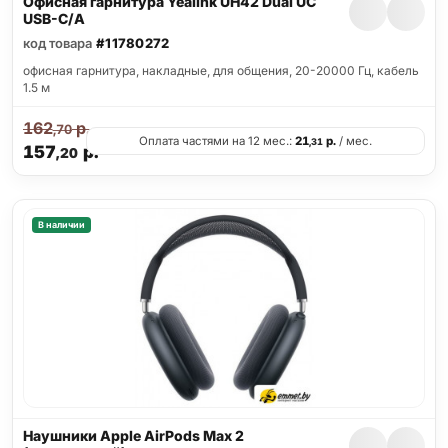
Офисная гарнитура Yealink UH42 Dual UC
USB-C/A
код товара
#11780272
офисная гарнитура, накладные, для общения, 20-20000 Гц, кабель
1.5 м
162
р.
,70
Оплата частями на 12 мес.:
21
р.
/ мес.
,31
157
р.
,20
В наличии
Наушники Apple AirPods Max 2