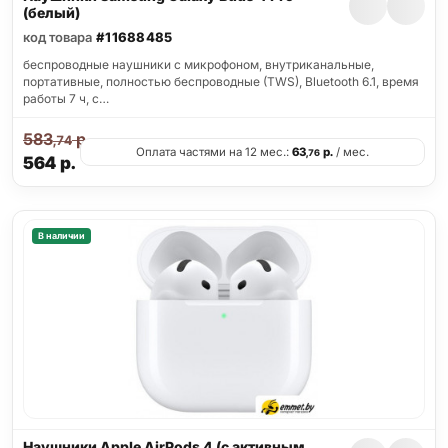
(белый)
код товара
#11688485
беспроводные наушники с микрофоном, внутриканальные,
портативные, полностью беспроводные (TWS), Bluetooth 6.1, время
работы 7 ч, с…
583
р.
,74
Оплата частями на 12 мес.:
63
р.
/ мес.
,76
564
р.
В наличии
Наушники Apple AirPods 4 (с активным