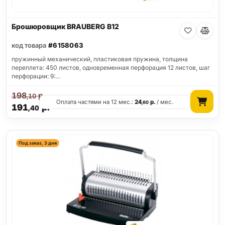
Брошюровщик BRAUBERG B12
код товара
#6158063
пружинный механический, пластиковая пружина, толщина
переплета: 450 листов, одновременная перфорация 12 листов, шаг
перфорации: 9:…
198
р.
,10
Оплата частями на 12 мес.:
24
р.
/ мес.
,60
191
р.
,40
Под заказ, 3 дня