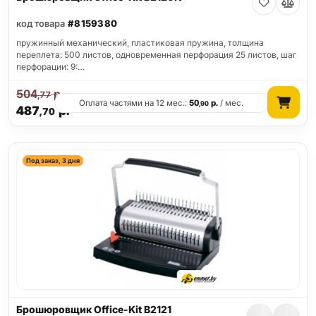
код товара
#8159380
пружинный механический, пластиковая пружина, толщина
переплета: 500 листов, одновременная перфорация 25 листов, шаг
перфорации: 9:…
504
р.
,77
Оплата частями на 12 мес.:
50
р.
/ мес.
,90
487
р.
,70
Под заказ, 3 дня
Брошюровщик Office-Kit B2121