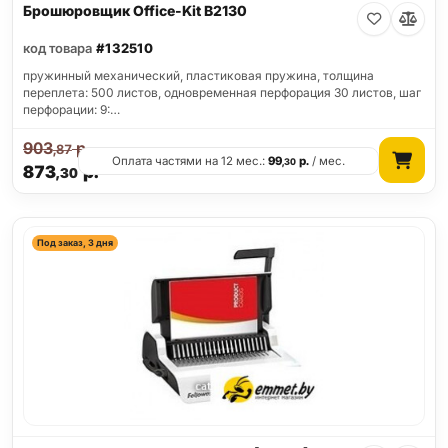
Брошюровщик Office-Kit B2130
код товара
#132510
пружинный механический, пластиковая пружина, толщина
переплета: 500 листов, одновременная перфорация 30 листов, шаг
перфорации: 9:…
903
р.
,87
Оплата частями на 12 мес.:
99
р.
/ мес.
,30
873
р.
,30
Под заказ, 3 дня