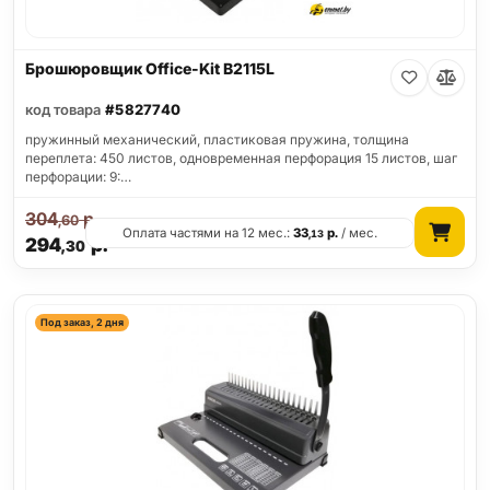
Брошюровщик Office-Kit B2115L
код товара
#5827740
пружинный механический, пластиковая пружина, толщина
переплета: 450 листов, одновременная перфорация 15 листов, шаг
перфорации: 9:…
304
р.
,60
Оплата частями на 12 мес.:
33
р.
/ мес.
,13
294
р.
,30
Под заказ, 2 дня