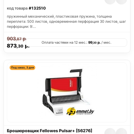
код товара
#132510
пружинный механический, пластиковая пружина, толщина
переплета: 500 листов, одновременная перфорация 30 листов, шаг
перфорации: 9:…
903
р.
,87
Оплата частями на 12 мес.:
99
р.
/ мес.
,30
873
р.
,30
Под заказ, 3 дня
Брошюровщик Fellowes Pulsar+ [56276]