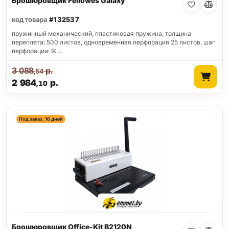
Брошюровщик Fellowes Galaxy
код товара
#132537
пружинный механический, пластиковая пружина, толщина
переплета: 500 листов, одновременная перфорация 25 листов, шаг
перфорации: 9:…
3 088
р.
,54
2 984
р.
,10
Под заказ, 16 дней
Брошюровщик Office-Kit B2120N