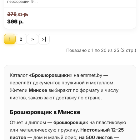
перфорации: 9:…
378
р.
,81
366
р.
1
2
>
>|
Показано с 1 по 20 из 25 (2 стр.)
Каталог «
Брошюровщики
» на emmet.by —
переплёт документов пружиной и металлом.
Жители
Минске
выбирают по формату и числу
листов, заказывают доставку по стране.
Брошюровщик в Минске
Отчёт и диплом —
брошюровщик
на пластиковую
или металлическую пружину.
Настольный 12–25
листов
— дом и малый офис;
на 500 листов
—