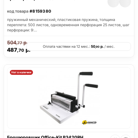
код товара
#8159380
пружинный механический, пластиковая пружина, толщина
переплета: 500 листов, одновременная перфорация 25 листов, шаг
перфорации: 9:…
504
р.
,77
Оплата частями на 12 мес.:
50
р.
/ мес.
,90
487
р.
,70
Нет в наличии
Брошюровщик Office-Kit B3420RH