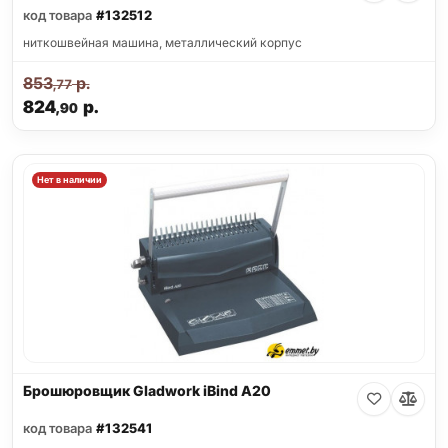
код товара
#132512
ниткошвейная машина, металлический корпус
853
р.
,77
824
р.
,90
Нет в наличии
Брошюровщик Gladwork iBind A20
код товара
#132541