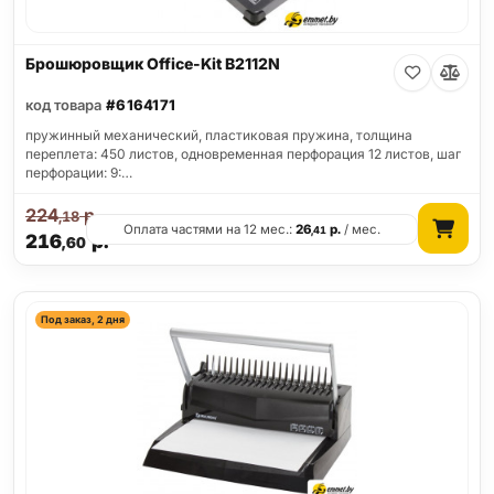
Брошюровщик Office-Kit B2112N
код товара
#6164171
пружинный механический, пластиковая пружина, толщина
переплета: 450 листов, одновременная перфорация 12 листов, шаг
перфорации: 9:…
224
р.
,18
Оплата частями на 12 мес.:
26
р.
/ мес.
,41
216
р.
,60
Под заказ, 2 дня