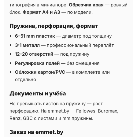
типография в миниатюре.
Обрезчик края
— ровный
блок.
Формат A4 и A3
— по модели.
Пружина, перфорация, формат
6–51 mm пластик
— диаметр под толщину
3:1 металл
— профессиональный переплёт
12–20 отверстий
— под пружину
Регулировка полей
— без смещения
Обложки картон/PVC
— в комплекте или
отдельно
Документы и учёба
Не превышать листов на пружину — рвет
перфорацию. На emmet.by — Fellowes, Buromax,
Renz, GBC с листами и mm пружины.
Заказ на emmet.by