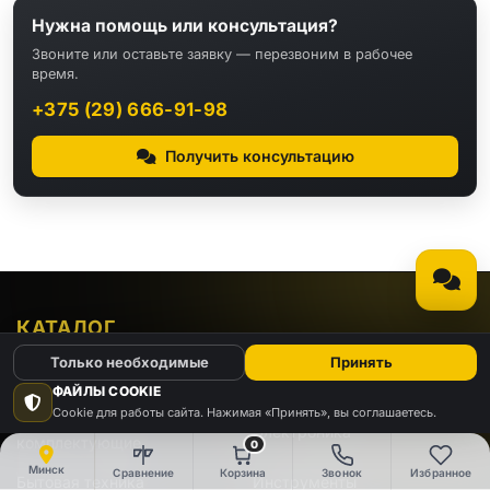
Нужна помощь или консультация?
Звоните или оставьте заявку — перезвоним в рабочее
время.
+375 (29) 666-91-98
Получить консультацию
КАТАЛОГ
Только необходимые
Принять
Видео
Аудио
ФАЙЛЫ COOKIE
Cookie для работы сайта. Нажимая «Принять», вы соглашаетесь.
Компьютеры и
Электроника
комплектующие
0
Минск
Сравнение
Корзина
Звонок
Избранное
Бытовая техника
Инструменты