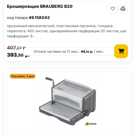
Брошюровщик BRAUBERG B20
код товара
#6158062
пружинный механический, пластиковая пружина, толщина
переплета: 450 листов, одновременная перфорация 20 листов, шаг
перфорации: 9:…
407
р.
,27
Оплата частями на 12 мес.:
44
р.
/ мес.
,38
393
р.
,50
Под заказ, 3 дня