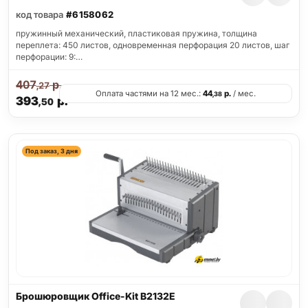
код товара
#6158062
пружинный механический, пластиковая пружина, толщина
переплета: 450 листов, одновременная перфорация 20 листов, шаг
перфорации: 9:…
407
р.
,27
Оплата частями на 12 мес.:
44
р.
/ мес.
,38
393
р.
,50
Под заказ, 3 дня
Брошюровщик Office-Kit B2132E