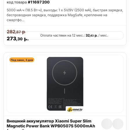
код товара
#11697200
5000 мА·ч (18.5 Вт·ч), выходы: 1 x 5V/9V (2500 мА), быстрая зарядка,
беспроводная зарядка, поддержка MagSafe, крепление на
смартфо…
282
р.
,87
Оплата частями на 12 мес.:
32
р.
/ мес.
,43
273
р.
,30
Под заказ, 3 дня
Внешний аккумулятор Xiaomi Super Slim
Magnetic Power Bank WPB0507S 5000mAh