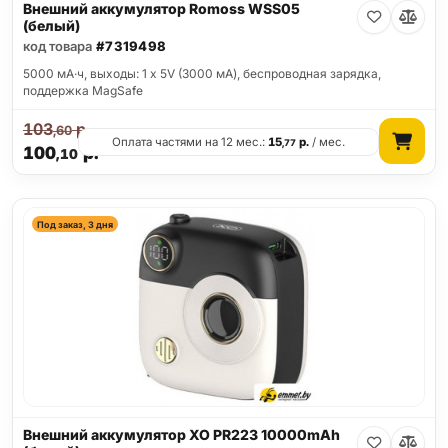
Внешний аккумулятор Romoss WSS05
(белый)
код товара
#7319498
5000 мА·ч, выходы: 1 x 5V (3000 мА), беспроводная зарядка,
поддержка MagSafe
103
р.
,60
Оплата частями на 12 мес.:
15
р.
/ мес.
,77
100
р.
,10
Под заказ, 3 дня
Внешний аккумулятор XO PR223 10000mAh