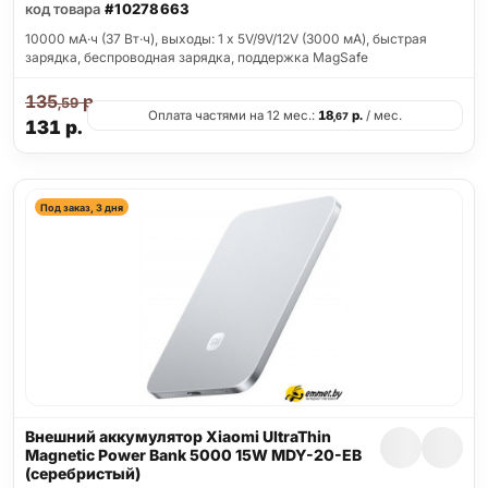
код товара
#10278663
10000 мА·ч (37 Вт·ч), выходы: 1 x 5V/9V/12V (3000 мА), быстрая
зарядка, беспроводная зарядка, поддержка MagSafe
135
р.
,59
Оплата частями на 12 мес.:
18
р.
/ мес.
,67
131
р.
Под заказ, 3 дня
Внешний аккумулятор Xiaomi UltraThin
Magnetic Power Bank 5000 15W MDY-20-EB
(серебристый)