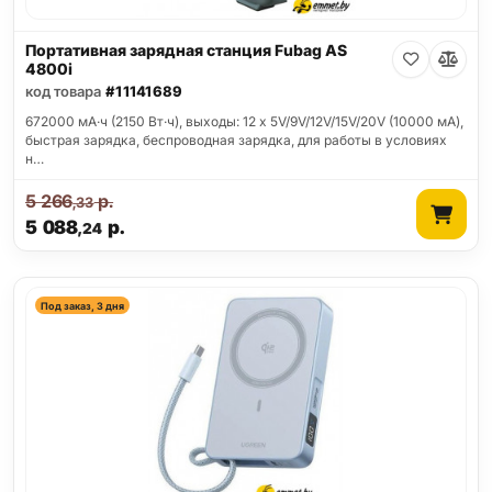
Портативная зарядная станция Fubag AS
4800i
код товара
#11141689
672000 мА·ч (2150 Вт·ч), выходы: 12 x 5V/9V/12V/15V/20V (10000 мА),
быстрая зарядка, беспроводная зарядка, для работы в условиях
н…
5 266
р.
,33
5 088
р.
,24
Под заказ, 3 дня