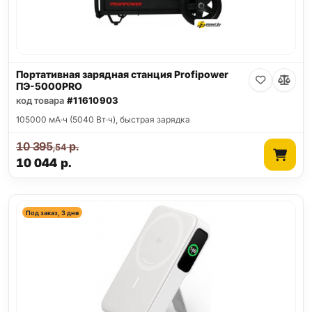
Портативная зарядная станция Profipower
ПЭ-5000PRO
код товара
#11610903
105000 мА·ч (5040 Вт·ч), быстрая зарядка
10 395
р.
,54
10 044
р.
Под заказ, 3 дня