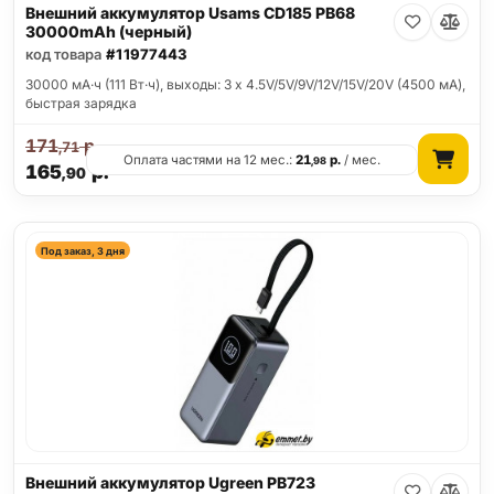
Внешний аккумулятор Usams CD185 PB68
30000mAh (черный)
код товара
#11977443
30000 мА·ч (111 Вт·ч), выходы: 3 x 4.5V/5V/9V/12V/15V/20V (4500 мА),
быстрая зарядка
171
р.
,71
Оплата частями на 12 мес.:
21
р.
/ мес.
,98
165
р.
,90
Под заказ, 3 дня
Внешний аккумулятор Ugreen PB723