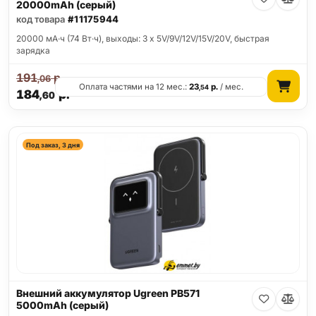
20000mAh (серый)
код товара
#11175944
20000 мА·ч (74 Вт·ч), выходы: 3 x 5V/9V/12V/15V/20V, быстрая
зарядка
191
р.
,06
Оплата частями на 12 мес.:
23
р.
/ мес.
,54
184
р.
,60
Под заказ, 3 дня
Внешний аккумулятор Ugreen PB571
5000mAh (серый)