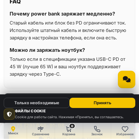
FAQ
Почему power bank заряжает медленно?
Старый кабель или блок без PD ограничивают ток.
Используйте штатный кабель и включите быструю
зарядку в настройках телефона, если она есть.
Можно ли заряжать ноутбук?
Только если в спецификации указана USB-C PD от
45 W (лучше 65 W) и ваш ноутбук поддерживает
зарядку через Type-C.
Нужна помощь или консультация?
Только необходимые
Принять
Звоните или оставьте заявку — перезвоним в рабочее
ФАЙЛЫ COOKIE
время.
Cookie для работы сайта. Нажимая «Принять», вы соглашаетесь.
+375 (29) 666-91-98
0
Минск
Сравнение
Корзина
Звонок
Избранное
Получить консультацию