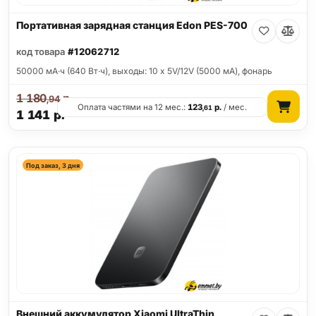
Портативная зарядная станция Edon PES-700
код товара
#12062712
50000 мА·ч (640 Вт·ч), выходы: 10 x 5V/12V (5000 мА), фонарь
1 180
р.
,94
Оплата частями на 12 мес.:
123
р.
/ мес.
,61
1 141
р.
Под заказ, 3 дня
Внешний аккумулятор Xiaomi UltraThin