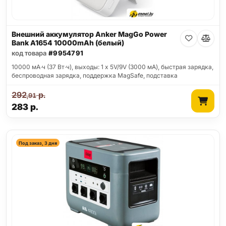
Внешний аккумулятор Anker MagGo Power
Bank A1654 10000mAh (белый)
код товара
#9954791
10000 мА·ч (37 Вт·ч), выходы: 1 x 5V/9V (3000 мА), быстрая зарядка,
беспроводная зарядка, поддержка MagSafe, подставка
292
р.
,91
283
р.
Под заказ, 3 дня