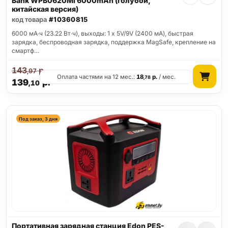
Bank WPB0620MI 6000mAh (голубой,
китайская версия)
код товара
#10360815
6000 мА·ч (23.22 Вт·ч), выходы: 1 x 5V/9V (2400 мА), быстрая
зарядка, беспроводная зарядка, поддержка MagSafe, крепление на
смартф…
143
р.
,97
Оплата частями на 12 мес.:
18
р.
/ мес.
,78
139
р.
,10
Под заказ, 3 дня
Портативная зарядная станция Edon PES-