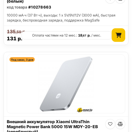
(белый)
код товара
#10278663
10000 мА·ч (37 Вт·ч), выходы: 1 x 5V/9V/12V (3000 мА), быстрая
зарядка, беспроводная зарядка, поддержка MagSafe
135
р.
,59
Оплата частями на 12 мес.:
18
р.
/ мес.
,67
131
р.
Под заказ, 3 дня
Внешний аккумулятор Xiaomi UltraThin
Magnetic Power Bank 5000 15W MDY-20-EB
(серебристый)