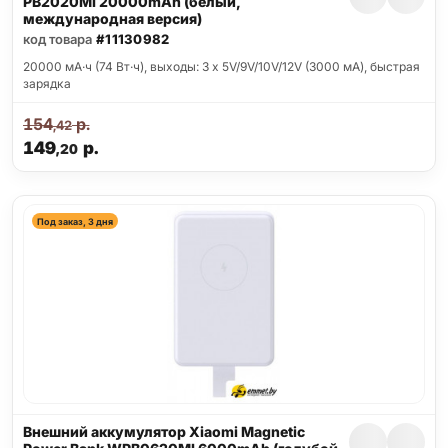
PB2020MI 20000mAh (белый,
международная версия)
код товара
#11130982
20000 мА·ч (74 Вт·ч), выходы: 3 x 5V/9V/10V/12V (3000 мА), быстрая
зарядка
154
р.
,42
149
р.
,20
Под заказ, 3 дня
Внешний аккумулятор Xiaomi Magnetic