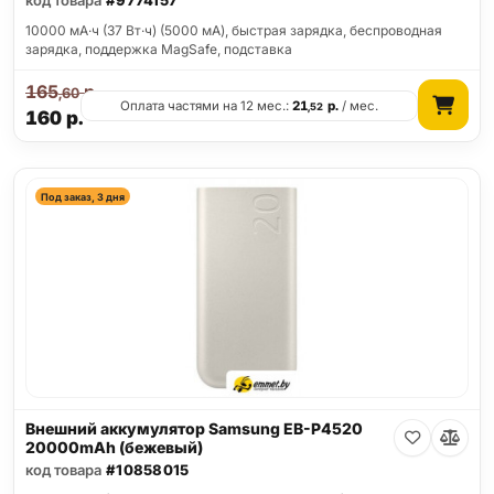
код товара
#9774157
10000 мА·ч (37 Вт·ч) (5000 мА), быстрая зарядка, беспроводная
зарядка, поддержка MagSafe, подставка
165
р.
,60
Оплата частями на 12 мес.:
21
р.
/ мес.
,52
160
р.
Под заказ, 3 дня
Внешний аккумулятор Samsung EB-P4520
20000mAh (бежевый)
код товара
#10858015