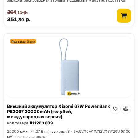
зарядка, беспроводная зарядка, поддержка MagSafe, подставка
364
р.
,11
351
р.
,80
Под заказ, 3 дня
Внешний аккумулятор Xiaomi 67W Power Bank
PB2067 20000mAh (голубой,
международная версия)
код товара
#11263609
20000 мА·ч (74.37 Вт·ч), выходы: 3 x 5V/9V/10V/11V/12V/15V/20V (6100
мА), быстрая зарядка