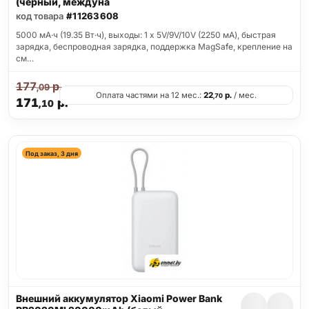
(черный, междуна
код товара
#11263608
5000 мА·ч (19.35 Вт·ч), выходы: 1 x 5V/9V/10V (2250 мА), быстрая
зарядка, беспроводная зарядка, поддержка MagSafe, крепление на
см…
177
р.
,09
Оплата частями на 12 мес.:
22
р.
/ мес.
,70
171
р.
,10
Под заказ, 3 дня
Внешний аккумулятор Xiaomi Power Bank