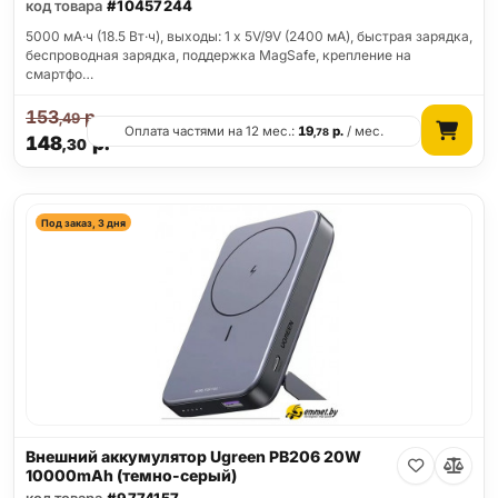
код товара
#10457244
5000 мА·ч (18.5 Вт·ч), выходы: 1 x 5V/9V (2400 мА), быстрая зарядка,
беспроводная зарядка, поддержка MagSafe, крепление на
смартфо…
153
р.
,49
Оплата частями на 12 мес.:
19
р.
/ мес.
,78
148
р.
,30
Под заказ, 3 дня
Внешний аккумулятор Ugreen PB206 20W
10000mAh (темно-серый)