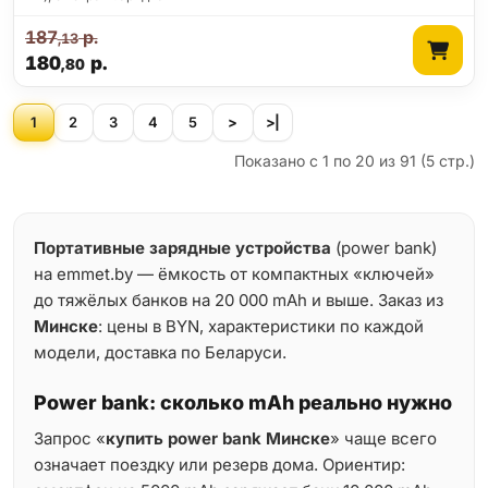
187
р.
,13
180
р.
,80
1
2
3
4
5
>
>|
Показано с 1 по 20 из 91 (5 стр.)
Портативные зарядные устройства
(power bank)
на emmet.by — ёмкость от компактных «ключей»
до тяжёлых банков на 20 000 mAh и выше. Заказ из
Минске
: цены в BYN, характеристики по каждой
модели, доставка по Беларуси.
Power bank: сколько mAh реально нужно
Запрос «
купить power bank Минске
» чаще всего
означает поездку или резерв дома. Ориентир: