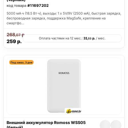
код товара
#11697202
5000 мА·ч (18.5 Вт·ч), выходы: 1 x 5V/9V (2500 мА), быстрая зарядка,
беспроводная зарядка, поддержка MagSafe, крепление на
смартфо…
268
р.
,07
Оплата частями на 12 мес.:
31
р.
/ мес.
,53
259
р.
Под заказ, 3 дня
Внешний аккумулятор Romoss WSS05
(белый)