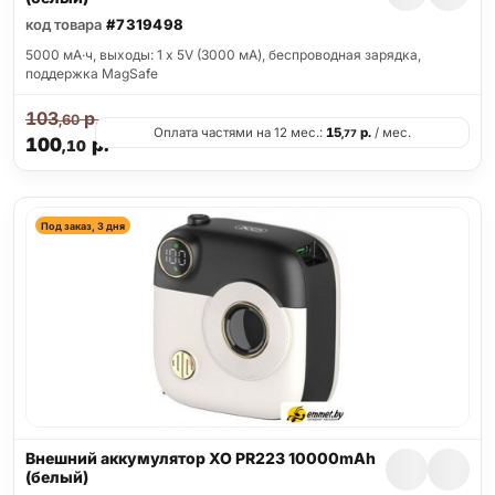
код товара
#7319498
5000 мА·ч, выходы: 1 x 5V (3000 мА), беспроводная зарядка,
поддержка MagSafe
103
р.
,60
Оплата частями на 12 мес.:
15
р.
/ мес.
,77
100
р.
,10
Под заказ, 3 дня
Внешний аккумулятор XO PR223 10000mAh
(белый)