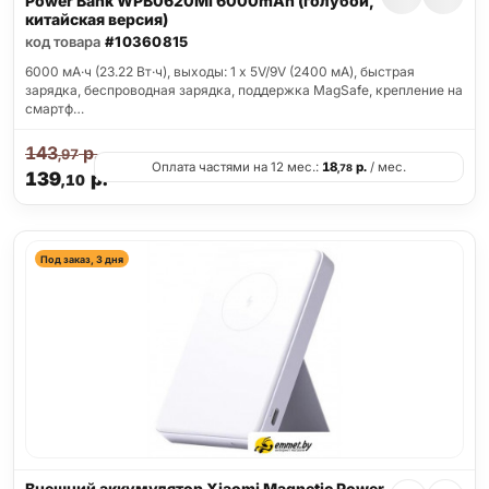
Power Bank WPB0620MI 6000mAh (голубой,
китайская версия)
код товара
#10360815
6000 мА·ч (23.22 Вт·ч), выходы: 1 x 5V/9V (2400 мА), быстрая
зарядка, беспроводная зарядка, поддержка MagSafe, крепление на
смартф…
143
р.
,97
Оплата частями на 12 мес.:
18
р.
/ мес.
,78
139
р.
,10
Под заказ, 3 дня
Внешний аккумулятор Xiaomi Magnetic Power