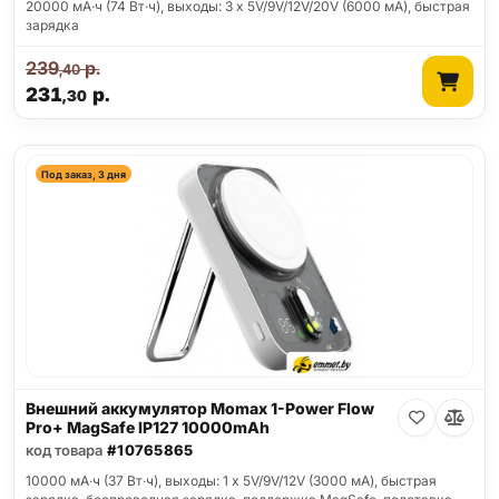
20000 мА·ч (74 Вт·ч), выходы: 3 x 5V/9V/12V/20V (6000 мА), быстрая
зарядка
239
р.
,40
231
р.
,30
Под заказ, 3 дня
Внешний аккумулятор Momax 1-Power Flow
Pro+ MagSafe IP127 10000mAh
код товара
#10765865
10000 мА·ч (37 Вт·ч), выходы: 1 x 5V/9V/12V (3000 мА), быстрая