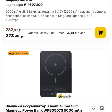
код товара
#11697200
5000 мА·ч (18.5 Вт·ч), выходы: 1 x 5V/9V (2500 мА), быстрая зарядка,
беспроводная зарядка, поддержка MagSafe, крепление на
смартфо…
282
р.
,87
Оплата частями на 12 мес.:
32
р.
/ мес.
,43
273
р.
,30
Под заказ, 3 дня
Внешний аккумулятор Xiaomi Super Slim
Magnetic Power Bank WPB0507S 5000mAh