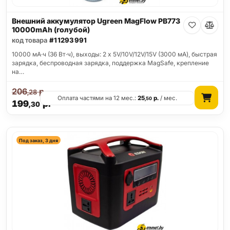
Внешний аккумулятор Ugreen MagFlow PB773
10000mAh (голубой)
код товара
#11293991
10000 мА·ч (36 Вт·ч), выходы: 2 x 5V/10V/12V/15V (3000 мА), быстрая
зарядка, беспроводная зарядка, поддержка MagSafe, крепление
на…
206
р.
,28
Оплата частями на 12 мес.:
25
р.
/ мес.
,50
199
р.
,30
Под заказ, 3 дня