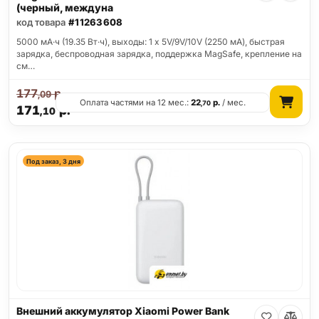
(черный, междуна
код товара
#11263608
5000 мА·ч (19.35 Вт·ч), выходы: 1 x 5V/9V/10V (2250 мА), быстрая
зарядка, беспроводная зарядка, поддержка MagSafe, крепление на
см…
177
р.
,09
Оплата частями на 12 мес.:
22
р.
/ мес.
,70
171
р.
,10
Под заказ, 3 дня
Внешний аккумулятор Xiaomi Power Bank