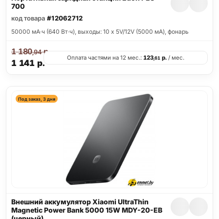
700
код товара
#12062712
50000 мА·ч (640 Вт·ч), выходы: 10 x 5V/12V (5000 мА), фонарь
1 180
р.
,94
Оплата частями на 12 мес.:
123
р.
/ мес.
,61
1 141
р.
Под заказ, 3 дня
Внешний аккумулятор Xiaomi UltraThin
Magnetic Power Bank 5000 15W MDY-20-EB
(черный)