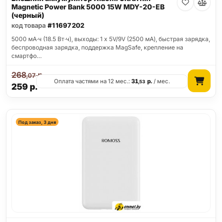
Magnetic Power Bank 5000 15W MDY-20-EB
(черный)
код товара
#11697202
5000 мА·ч (18.5 Вт·ч), выходы: 1 x 5V/9V (2500 мА), быстрая зарядка,
беспроводная зарядка, поддержка MagSafe, крепление на
смартфо…
268
р.
,07
Оплата частями на 12 мес.:
31
р.
/ мес.
,53
259
р.
Под заказ, 3 дня