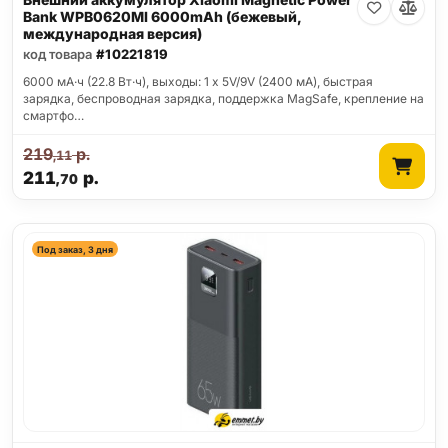
Bank WPB0620MI 6000mAh (бежевый,
международная версия)
код товара
#10221819
6000 мА·ч (22.8 Вт·ч), выходы: 1 x 5V/9V (2400 мА), быстрая
зарядка, беспроводная зарядка, поддержка MagSafe, крепление на
смартфо…
219
р.
,11
211
р.
,70
Под заказ, 3 дня