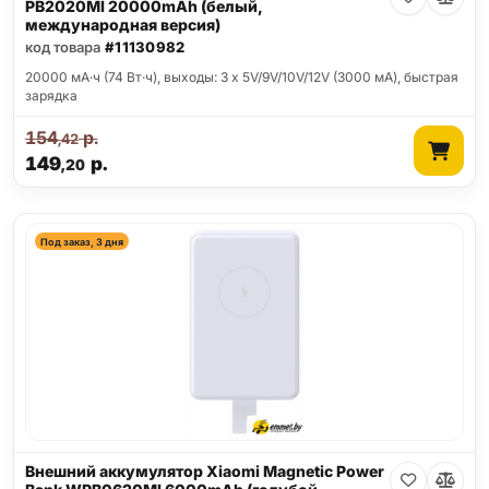
PB2020MI 20000mAh (белый,
международная версия)
код товара
#11130982
20000 мА·ч (74 Вт·ч), выходы: 3 x 5V/9V/10V/12V (3000 мА), быстрая
зарядка
154
р.
,42
149
р.
,20
Под заказ, 3 дня
Внешний аккумулятор Xiaomi Magnetic Power