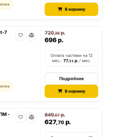
рочка
В корзину
t-7
720
р.
,36
696
р.
Оплата частями на 12
мес.:
77
р.
/ мес.
,31
Подробнее
рочка
В корзину
ПМ -
649
р.
,67
627
р.
,70