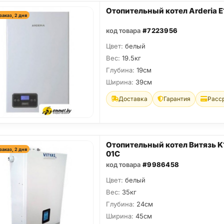
Отопительный котел Arderia E
заказ, 2 дня
код товара
#7223956
Цвет:
белый
Вес:
19.5кг
Глубина:
19см
Ширина:
39см
Доставка
Гарантия
Расс
Отопительный котел Витязь K
заказ, 2 дня
01C
код товара
#9986458
Цвет:
белый
Вес:
35кг
Глубина:
24см
Ширина:
45см