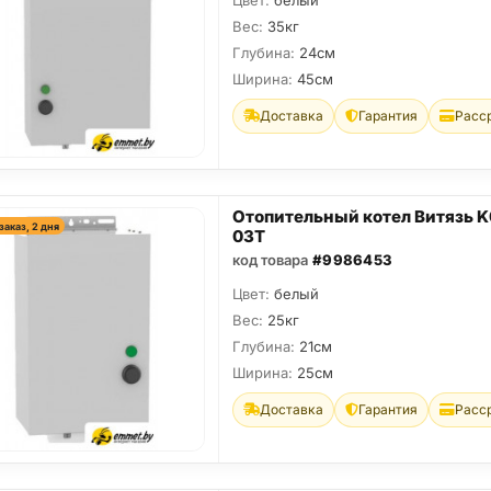
Цвет:
белый
Вес:
35кг
Глубина:
24см
Ширина:
45см
Доставка
Гарантия
Расс
Отопительный котел Витязь K
заказ, 2 дня
03T
код товара
#9986453
Цвет:
белый
Вес:
25кг
Глубина:
21см
Ширина:
25см
Доставка
Гарантия
Расс