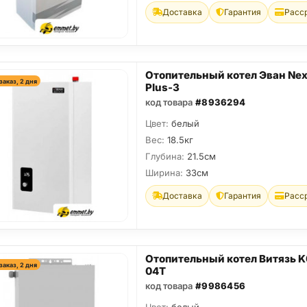
Доставка
Гарантия
Расс
Отопительный котел Эван Nex
заказ, 2 дня
Plus-3
код товара
#8936294
Цвет:
белый
Вес:
18.5кг
Глубина:
21.5см
Ширина:
33см
Доставка
Гарантия
Расс
Отопительный котел Витязь K
заказ, 2 дня
04T
код товара
#9986456