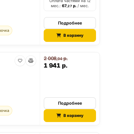
Оплата частями на 12
мес.:
67
р.
/ мес.
,27
Подробнее
рочка
В корзину
2 008
р.
,94
1 941
р.
Подробнее
рочка
В корзину