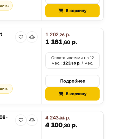
рочка
В корзину
t
1 202
р.
,26
1 161
р.
,60
Оплата частями на 12
мес.:
123
р.
/ мес.
,90
Подробнее
рочка
В корзину
08-
4 243
р.
,81
4 100
р.
,30