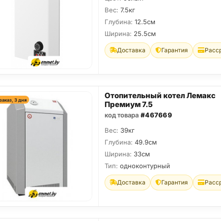
Вес:
7.5кг
Глубина:
12.5см
Ширина:
25.5см
Доставка
Гарантия
Расс
Отопительный котел Лемакс
заказ, 3 дня
Премиум 7.5
код товара
#467669
Вес:
39кг
Глубина:
49.9см
Ширина:
33см
Тип:
одноконтурный
Доставка
Гарантия
Расс