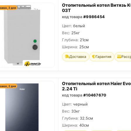
Отопительный котел Витязь K
заказ, 2 дня
03T
код товара
#9986454
Цвет:
белый
Вес:
25кг
Глубина:
21см
Ширина:
25см
Доставка
Гарантия
Расс
Отопительный котел Haier Evo
заказ, 2 дня
2.24 Ti
код товара
#10467670
Цвет:
черный
Вес:
33кг
Глубина:
32.5см
Ширина:
40см