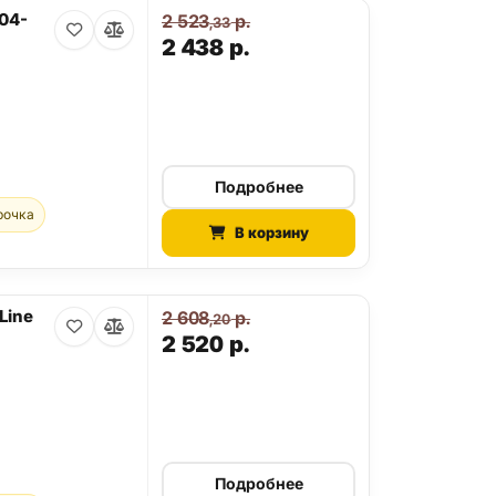
04-
2 523
р.
,33
2 438
р.
Подробнее
рочка
В корзину
Line
2 608
р.
,20
2 520
р.
Подробнее