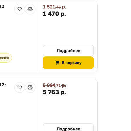
12
1 521
р.
,45
1 470
р.
Подробнее
рочка
В корзину
12-
5 964
р.
,71
5 763
р.
Подробнее