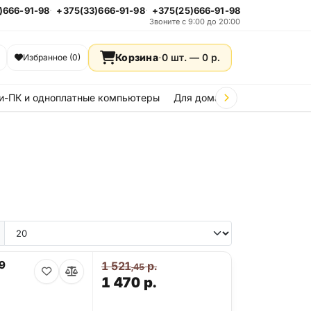
)666-91-98
+375(33)666-91-98
+375(25)666-91-98
Звоните с 9:00 до 20:00
Корзина
·
0 шт. —
0
р.
Избранное (0)
и-ПК и одноплатные компьютеры
Для дома и дачи
Стройка
9
1 521
р.
,45
1 470
р.