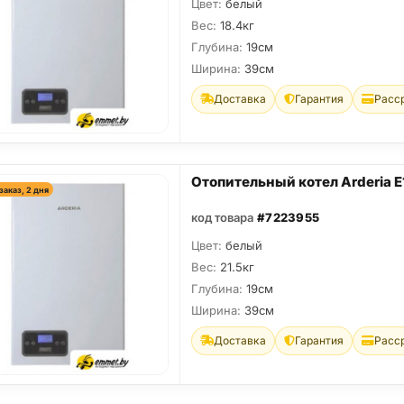
Цвет:
белый
Вес:
18.4кг
Глубина:
19см
Ширина:
39см
Доставка
Гарантия
Расс
Отопительный котел Arderia E
заказ, 2 дня
код товара
#7223955
Цвет:
белый
Вес:
21.5кг
Глубина:
19см
Ширина:
39см
Доставка
Гарантия
Расс