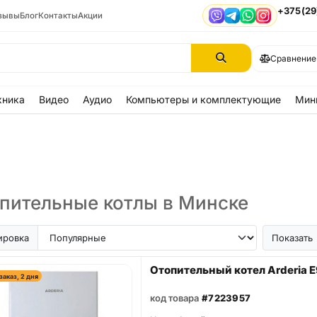
+375(29
зывы
Блог
Контакты
Акции
Viber
Telegram
WhatsApp
Instagram
Сравнение
хника
Видео
Аудио
Компьютеры и комплектующие
Мин
пительные котлы в Минске
ировка
Показать
Отопительный котел Arderia E
заказ, 2 дня
код товара
#7223957