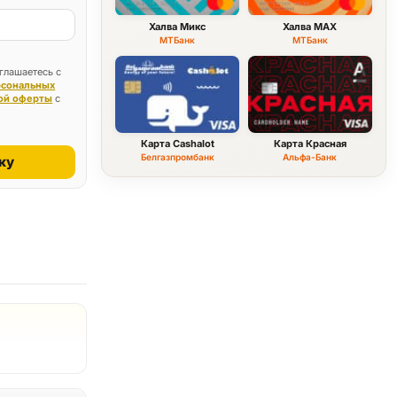
Халва Микс
Халва MAX
МТБанк
МТБанк
глашаетесь с
рсональных
ой оферты
с
Карта Cashalot
Карта Красная
Белгазпромбанк
Альфа-Банк
ку