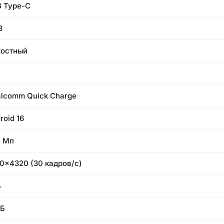
 Type-C
8
остный
lcomm Quick Charge
roid 16
 Мп
0x4320 (30 кадров/с)
Б
ГБ