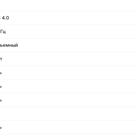
 4.0
 Гц
съемный
т
ь
ь
ь
ь