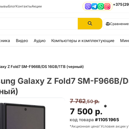
+375(29
зывы
Блог
Контакты
Акции
Viber
Telegram
WhatsApp
Instagram
Сравнение
хника
Видео
Аудио
Компьютеры и комплектующие
Мин
axy Z Fold7 SM-F966B/DS 16GB/1TB (черный)
ung Galaxy Z Fold7 SM-F966B/D
рный)
7 762
р.
,50
*
7 500
р.
код товара
#11051965
*Акционная цена! Условия акции у