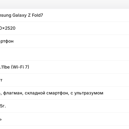
sung Galaxy Z Fold7
0x2520
артфон
.11be (Wi-Fi 7)
Вт
Б, флагман, складной смартфон, с ультразумом
5г.
ь