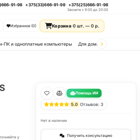
)666-91-98
+375(33)666-91-98
+375(25)666-91-98
Звоните с 9:00 до 20:00
Корзина
·
0 шт. —
0
р.
Избранное (0)
и-ПК и одноплатные компьютеры
Для дома и дачи
Стройка
S
Помощь ИИ
5.0
Отзывов: 3
Нет в наличии
Получить консультацию
точняйте у