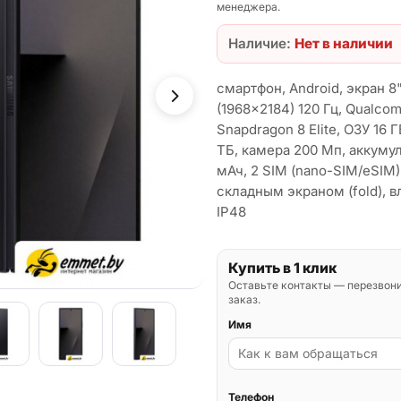
менеджера.
Наличие:
Нет в наличии
смартфон, Android, экран 
(1968x2184) 120 Гц, Qualco
Snapdragon 8 Elite, ОЗУ 16 Г
ТБ, камера 200 Мп, аккуму
мАч, 2 SIM (nano-SIM/eSIM)
складным экраном (fold), 
IP48
Купить в 1 клик
Оставьте контакты — перезвон
заказ.
Имя
Телефон