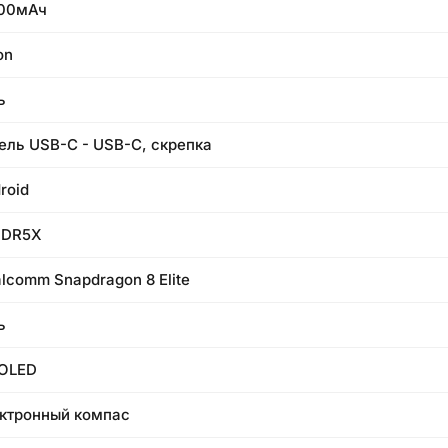
400мАч
on
ь
ель USB-C - USB-C, скрепка
roid
DDR5X
lcomm Snapdragon 8 Elite
ь
OLED
ктронный компас