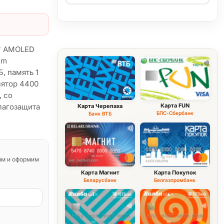
8" AMOLED
mm
Б, память 1
лятор 4400
, со
влагозащита
Карта FUN
Карта Черепаха
БПС-Сбербанк
Банк ВТБ
им и оформим
Карта Магнит
Карта Покупок
Беларусбанк
Белгазпромбанк