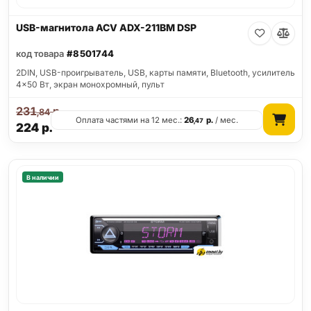
USB-магнитола ACV ADX-211BM DSP
код товара
#8501744
2DIN, USB-проигрыватель, USB, карты памяти, Bluetooth, усилитель
4x50 Вт, экран монохромный, пульт
231
р.
,84
Оплата частями на 12 мес.:
26
р.
/ мес.
,47
224
р.
В наличии