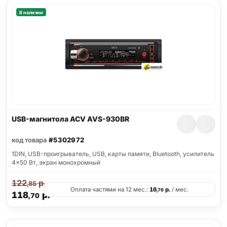
В наличии
USB-магнитола ACV AVS-930BR
код товара
#5302972
1DIN, USB-проигрыватель, USB, карты памяти, Bluetooth, усилитель
4x50 Вт, экран монохромный
122
р.
,85
Оплата частями на 12 мес.:
16
р.
/ мес.
,76
118
р.
,70