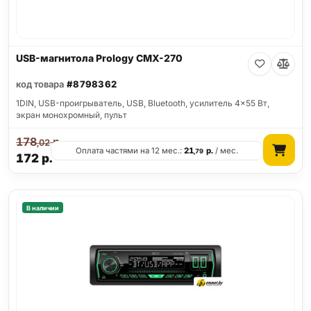
USB-магнитола Prology CMX-270
код товара
#8798362
1DIN, USB-проигрыватель, USB, Bluetooth, усилитель 4x55 Вт,
экран монохромный, пульт
178
р.
,02
Оплата частями на 12 мес.:
21
р.
/ мес.
,79
172
р.
В наличии