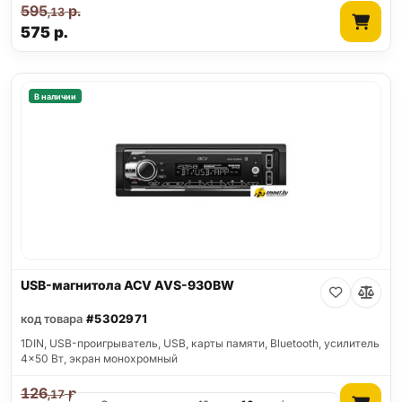
595
р.
,13
575
р.
В наличии
USB-магнитола ACV AVS-930BW
код товара
#5302971
1DIN, USB-проигрыватель, USB, карты памяти, Bluetooth, усилитель
4x50 Вт, экран монохромный
126
р.
,17