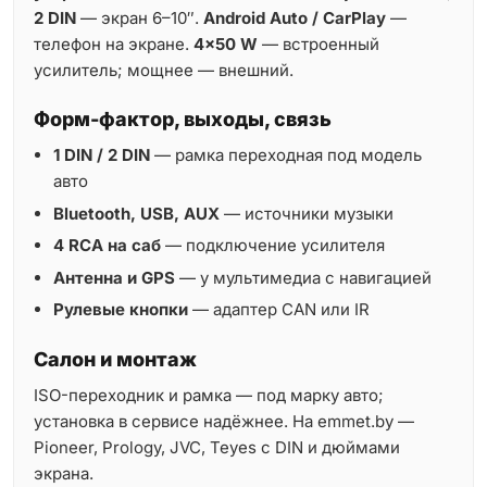
2 DIN
— экран 6–10″.
Android Auto / CarPlay
—
телефон на экране.
4×50 W
— встроенный
усилитель; мощнее — внешний.
Форм-фактор, выходы, связь
1 DIN / 2 DIN
— рамка переходная под модель
авто
Bluetooth, USB, AUX
— источники музыки
4 RCA на саб
— подключение усилителя
Антенна и GPS
— у мультимедиа с навигацией
Рулевые кнопки
— адаптер CAN или IR
Салон и монтаж
ISO-переходник и рамка — под марку авто;
установка в сервисе надёжнее. На emmet.by —
Pioneer, Prology, JVC, Teyes с DIN и дюймами
экрана.