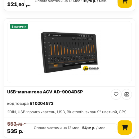
Оплата частями на 12 мес.:
16
р.
/ мес.
,76
121
р.
,90
В наличии
USB-магнитола ACV AD-9004DSP
код товара
#10204573
2DIN, USB-проигрыватель, USB, Bluetooth, экран 9" цветной, GPS
553
р.
,73
Оплата частями на 12 мес.:
54
р.
/ мес.
,12
535
р.