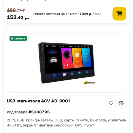
158
р.
,77
Оплата частями на 12 мес.:
19
р.
/ мес.
,03
153
р.
,40
В наличии
USB-магнитола ACV AD-9001
код товара
#5308795
2DIN, USB-проигрыватель, USB, карты памяти, Bluetooth, усилитель
4x50 Вт, экран 9" цветной сенсорный, GPS, пульт