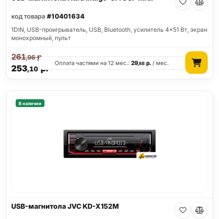
код товара
#10401634
1DIN, USB-проигрыватель, USB, Bluetooth, усилитель 4x51 Вт, экран
монохромный, пульт
261
р.
,96
Оплата частями на 12 мес.:
29
р.
/ мес.
,88
253
р.
,10
В наличии
USB-магнитола JVC KD-X152M