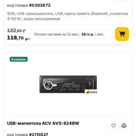
код товара
#5302972
1DIN, USB-проигрыватель, USB, карты памяти, Bluetooth, усилитель
4x50 Вт, экран монохромный
122
р.
,85
Оплата частями на 12 мес.:
16
р.
/ мес.
,76
118
р.
,70
В наличии
USB-магнитола ACV AVS-824BW
код товара
#2115527