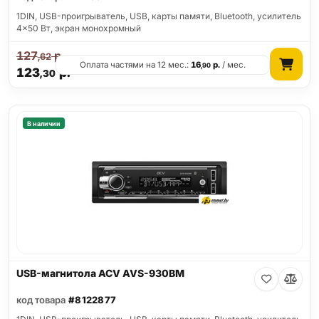
1DIN, USB-проигрыватель, USB, карты памяти, Bluetooth, усилитель
4x50 Вт, экран монохромный
127
р.
,62
Оплата частями на 12 мес.:
16
р.
/ мес.
,90
123
р.
,30
В наличии
USB-магнитола ACV AVS-930BM
код товара
#8122877