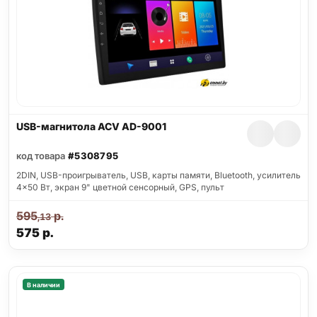
USB-магнитола ACV AD-9001
код товара
#5308795
2DIN, USB-проигрыватель, USB, карты памяти, Bluetooth, усилитель
4x50 Вт, экран 9" цветной сенсорный, GPS, пульт
595
р.
,13
575
р.
В наличии