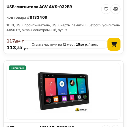
USB-магнитола ACV AVS-932BR
код товара
#8133409
1DIN, USB-проигрыватель, USB, карты памяти, Bluetooth, усилитель
4x50 Вт, экран монохромный, пульт
117
р.
,27
Оплата частями на 12 мес.:
15
р.
/ мес.
,90
113
р.
,30
В наличии