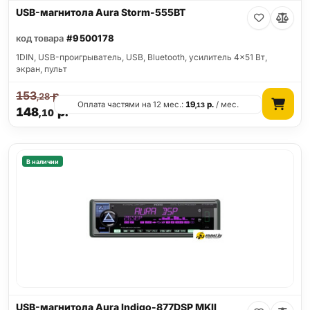
USB-магнитола Aura Storm-555BT
код товара
#9500178
1DIN, USB-проигрыватель, USB, Bluetooth, усилитель 4x51 Вт,
экран, пульт
153
р.
,28
Оплата частями на 12 мес.:
19
р.
/ мес.
,13
148
р.
,10
В наличии
USB-магнитола Aura Indigo-877DSP MKII