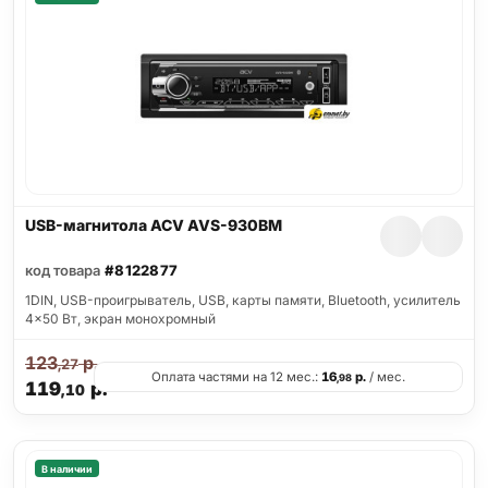
USB-магнитола ACV AVS-930BM
код товара
#8122877
1DIN, USB-проигрыватель, USB, карты памяти, Bluetooth, усилитель
4x50 Вт, экран монохромный
123
р.
,27
Оплата частями на 12 мес.:
16
р.
/ мес.
,98
119
р.
,10
В наличии