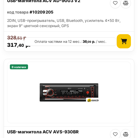
USB-магнитола ACV AD-9003 V2
код товара
#10209205
2DIN, USB-проигрыватель, USB, Bluetooth, усилитель 4x50 Вт,
экран 9" цветной сенсорный, GPS
328
р.
,51
Оплата частями на 12 мес.:
36
р.
/ мес.
,09
317
р.
,40
В наличии
USB-магнитола ACV AVS-930BR