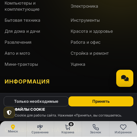
Компьютеры и
Электроника
комплектующие
Бытовая техника
Инструменты
Для дома и дачи
Красота и здоровье
Развлечения
Работа и офис
Авто и мото
Стройка и ремонт
Мини-тракторы
Уценка
ИНФОРМАЦИЯ
Доставка
Оплата
Только необходимые
Принять
ФАЙЛЫ COOKIE
Гарантия
АКЦИИ
Cookie для работы сайта. Нажимая «Принять», вы соглашаетесь.
0
ОСТАВАЙТЕСЬ НА СВЯЗИ
Минск
Сравнение
Корзина
Звонок
Избранное