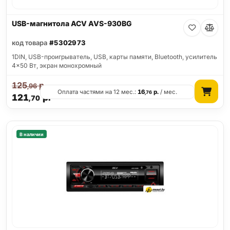
USB-магнитола ACV AVS-930BG
код товара
#5302973
1DIN, USB-проигрыватель, USB, карты памяти, Bluetooth, усилитель
4x50 Вт, экран монохромный
125
р.
,96
Оплата частями на 12 мес.:
16
р.
/ мес.
,76
121
р.
,70
В наличии