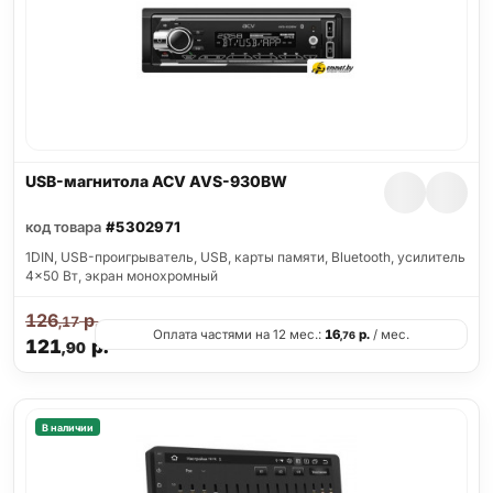
USB-магнитола ACV AVS-930BW
код товара
#5302971
1DIN, USB-проигрыватель, USB, карты памяти, Bluetooth, усилитель
4x50 Вт, экран монохромный
126
р.
,17
Оплата частями на 12 мес.:
16
р.
/ мес.
,76
121
р.
,90
В наличии