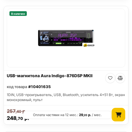
В наличии
USB-магнитола Aura Indigo-876DSP MKII
код товара
#10401635
1DIN, USB-проигрыватель, USB, Bluetooth, усилитель 4x51 Вт, экран
монохромный, пульт
257
р.
,40
Оплата частями на 12 мес.:
29
р.
/ мес.
,20
248
р.
,70