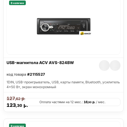
В наличии
USB-магнитола ACV AVS-824BW
код товара
#2115527
1DIN, USB-проигрыватель, USB, карты памяти, Bluetooth, усилитель
4x50 Вт, экран монохромный
127
р.
,62
Оплата частями на 12 мес.:
16
р.
/ мес.
,90
123
р.
,30
В наличии