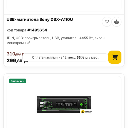
USB-магнитола Sony DSX-A110U
код товара
#1495654
1DIN, USB-проигрыватель, USB, усилитель 4x55 Вт, экран
монохромный
310
р.
,29
Оплата частями на 12 мес.:
33
р.
/ мес.
,73
299
р.
,80
В наличии