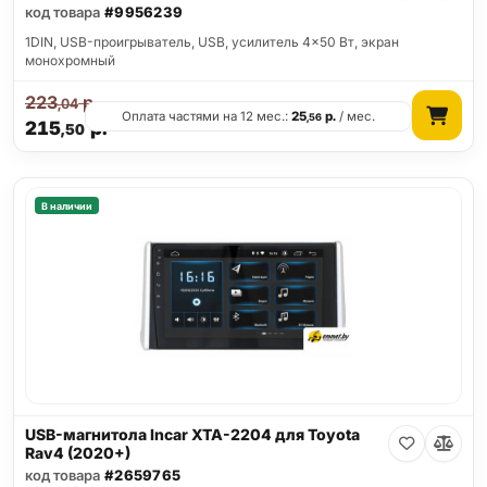
код товара
#9956239
1DIN, USB-проигрыватель, USB, усилитель 4x50 Вт, экран
монохромный
223
р.
,04
Оплата частями на 12 мес.:
25
р.
/ мес.
,56
215
р.
,50
В наличии
USB-магнитола Incar XTA-2204 для Toyota
Rav4 (2020+)
код товара
#2659765