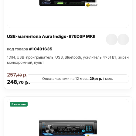
USB-магнитола Aura Indigo-876DSP MKII
код товара
#10401635
1DIN, USB-проигрыватель, USB, Bluetooth, усилитель 4x51 Вт, экран
монохромный, пульт
257
р.
,40
Оплата частями на 12 мес.:
29
р.
/ мес.
,20
248
р.
,70
В наличии