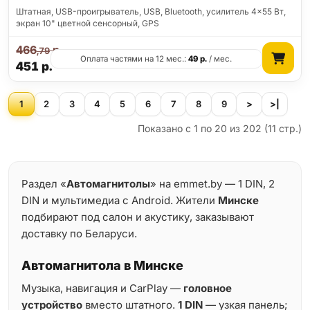
Штатная, USB-проигрыватель, USB, Bluetooth, усилитель 4x55 Вт,
экран 10" цветной сенсорный, GPS
466
р.
,79
Оплата частями на 12 мес.:
49
р.
/ мес.
451
р.
1
2
3
4
5
6
7
8
9
>
>|
Показано с 1 по 20 из 202 (11 стр.)
Раздел «
Автомагнитолы
» на emmet.by — 1 DIN, 2
DIN и мультимедиа с Android. Жители
Минске
подбирают под салон и акустику, заказывают
доставку по Беларуси.
Автомагнитола в Минске
Музыка, навигация и CarPlay —
головное
устройство
вместо штатного.
1 DIN
— узкая панель;