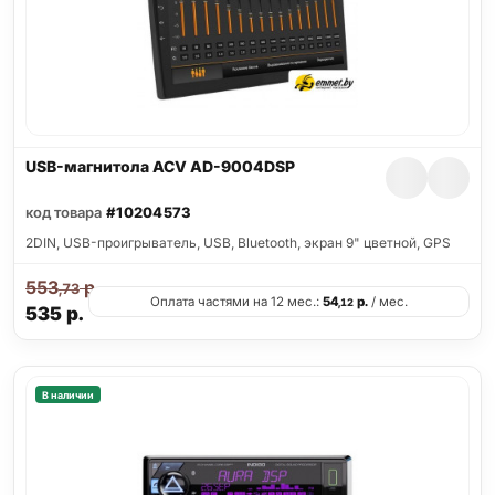
USB-магнитола ACV AD-9004DSP
код товара
#10204573
2DIN, USB-проигрыватель, USB, Bluetooth, экран 9" цветной, GPS
553
р.
,73
Оплата частями на 12 мес.:
54
р.
/ мес.
,12
535
р.
В наличии