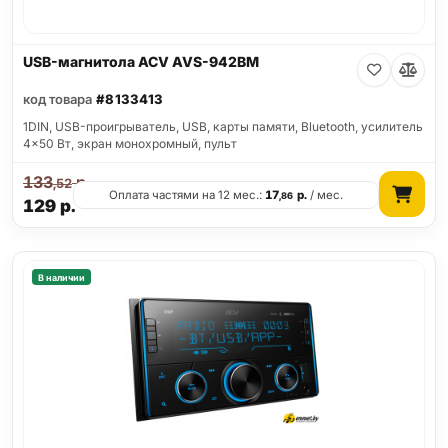
USB-магнитола ACV AVS-942BM
код товара
#8133413
1DIN, USB-проигрыватель, USB, карты памяти, Bluetooth, усилитель
4x50 Вт, экран монохромный, пульт
133
р.
,52
Оплата частями на 12 мес.:
17
р.
/ мес.
,86
129
р.
В наличии