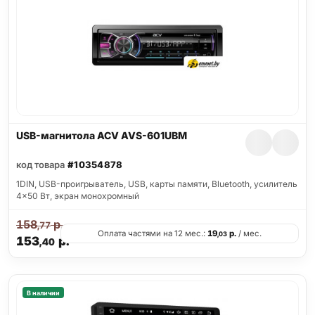
USB-магнитола ACV AVS-601UBM
код товара
#10354878
1DIN, USB-проигрыватель, USB, карты памяти, Bluetooth, усилитель
4x50 Вт, экран монохромный
158
р.
,77
Оплата частями на 12 мес.:
19
р.
/ мес.
,03
153
р.
,40
В наличии