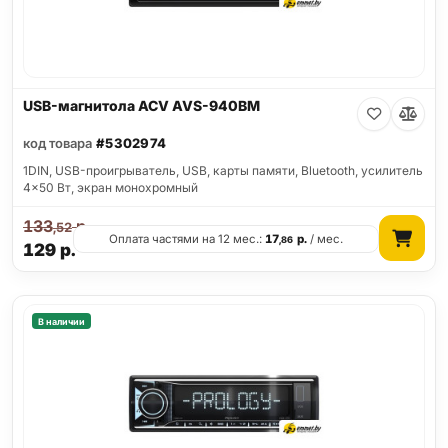
USB-магнитола ACV AVS-940BM
код товара
#5302974
1DIN, USB-проигрыватель, USB, карты памяти, Bluetooth, усилитель
4x50 Вт, экран монохромный
133
р.
,52
Оплата частями на 12 мес.:
17
р.
/ мес.
,86
129
р.
В наличии