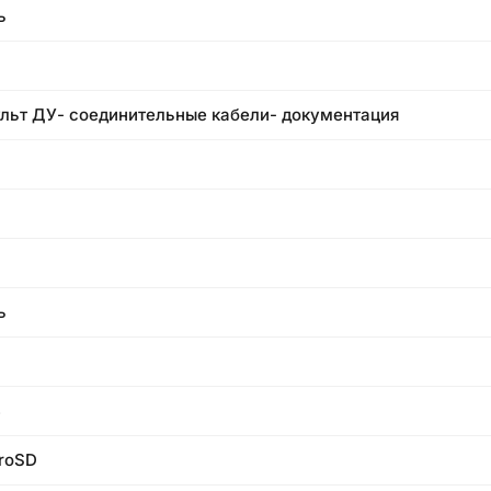
ь
ульт ДУ- соединительные кабели- документация
ь
В
roSD