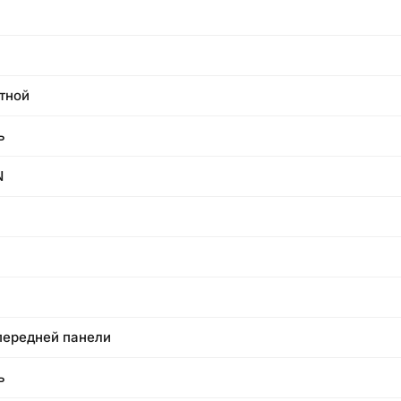
тной
ь
N
передней панели
ь