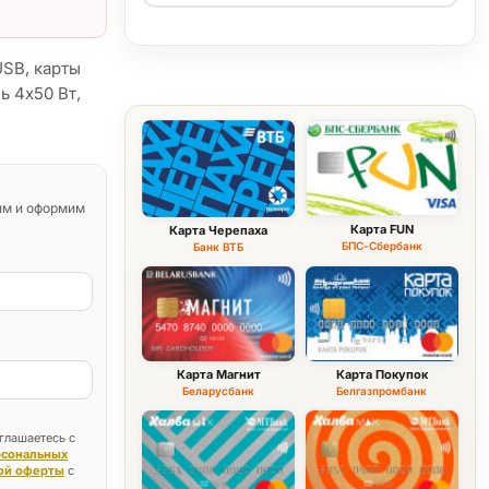
USB, карты
ь 4x50 Вт,
им и оформим
Карта FUN
Карта Черепаха
БПС-Сбербанк
Банк ВТБ
Карта Магнит
Карта Покупок
Беларусбанк
Белгазпромбанк
глашаетесь с
рсональных
ой оферты
с