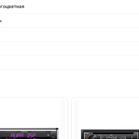
гоцветная
ь