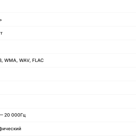
ь
т
, WMA, WAV, FLAC
— 20 000Гц
фический