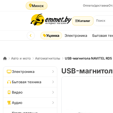
Минск
Оплата/доставка
От
Каталог
Уценка
Электроника
Бытовая те
Авто и мото
Автомагнитолы
USB-магнитола NAVITEL RD5
USB-магнитол
Электроника
Бытовая техника
Видео
Аудио
Компьютеры и