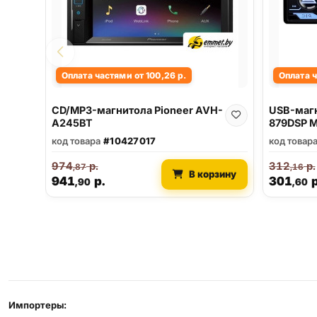
Оплата частями от 100,26 р.
Оплата ч
CD/MP3-магнитола Pioneer AVH-
USB-магн
A245BT
879DSP M
код товара
#10427017
код товар
974
р.
312
р.
,87
,16
В корзину
941
р.
301
р
,90
,60
Реквизиты и условия
Импортеры: