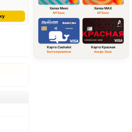
Халва Микс
Халва MAX
МТБанк
МТБанк
ку
Карта Cashalot
Карта Красная
Белгазпромбанк
Альфа-Банк