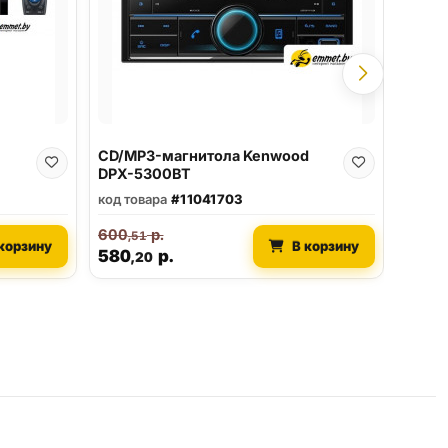
846
,5
817
,
CD/MP3-магнитола Kenwood
DPX-5300BT
код товара
#11041703
600
р.
,51
корзину
В корзину
580
р.
,20