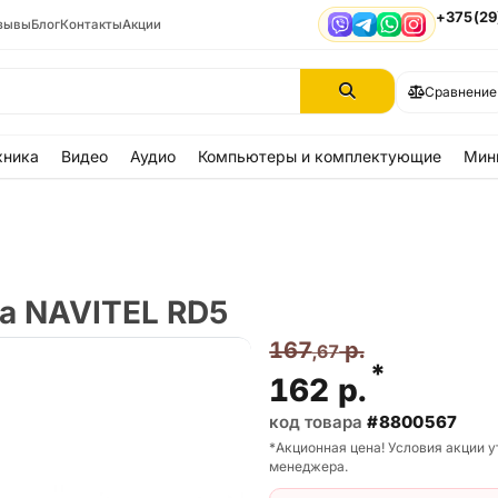
+375(29
зывы
Блог
Контакты
Акции
Viber
Telegram
WhatsApp
Instagram
Сравнение
хника
Видео
Аудио
Компьютеры и комплектующие
Мин
а NAVITEL RD5
167
р.
,67
*
162
р.
код товара
#8800567
*Акционная цена! Условия акции у
менеджера.