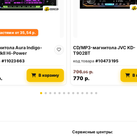
астями от 35,54 р.
итола Aura Indigo-
CD/MP3-магнитола JVC KD-
kII Hi-Power
T902BT
а
#11023663
код товара
#10473195
796
р.
,95
В корзину
В 
.
770
р.
Сервисные центры: