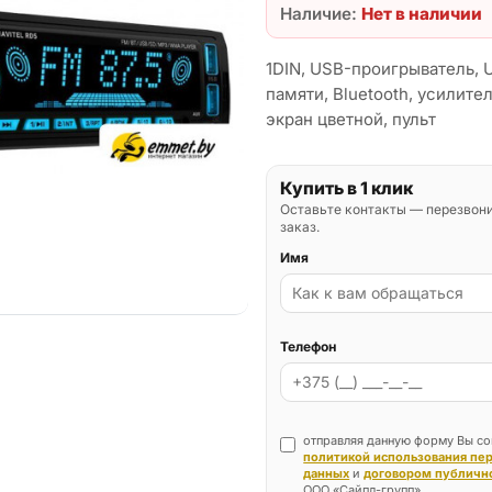
Наличие:
Нет в наличии
1DIN, USB-проигрыватель, 
памяти, Bluetooth, усилител
экран цветной, пульт
Купить в 1 клик
Оставьте контакты — перезвон
заказ.
Имя
Телефон
отправляя данную форму Вы со
политикой использования пе
данных
и
договором публичн
ООО «Сайпл-групп».