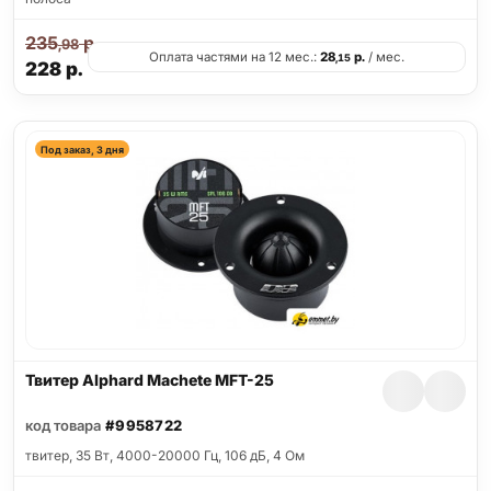
235
р.
,98
Оплата частями на 12 мес.:
28
р.
/ мес.
,15
228
р.
Под заказ, 3 дня
Твитер Alphard Machete MFT-25
код товара
#9958722
твитер, 35 Вт, 4000-20000 Гц, 106 дБ, 4 Ом