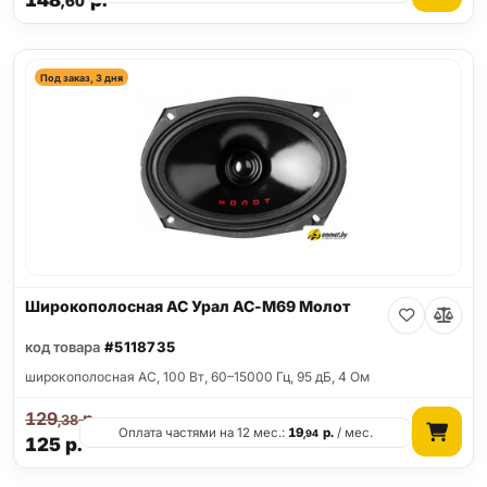
148
р.
,60
Под заказ, 3 дня
Широкополосная АС Урал АС-М69 Молот
код товара
#5118735
широкополосная АС, 100 Вт, 60–15000 Гц, 95 дБ, 4 Ом
129
р.
,38
Оплата частями на 12 мес.:
19
р.
/ мес.
,94
125
р.