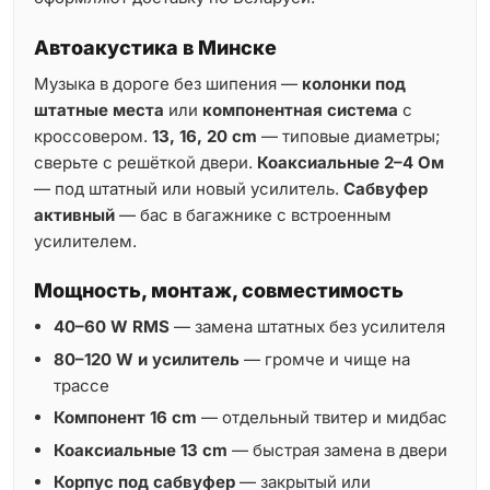
Автоакустика в Минске
Музыка в дороге без шипения —
колонки под
штатные места
или
компонентная система
с
кроссовером.
13, 16, 20 cm
— типовые диаметры;
сверьте с решёткой двери.
Коаксиальные 2–4 Ом
— под штатный или новый усилитель.
Сабвуфер
активный
— бас в багажнике с встроенным
усилителем.
Мощность, монтаж, совместимость
40–60 W RMS
— замена штатных без усилителя
80–120 W и усилитель
— громче и чище на
трассе
Компонент 16 cm
— отдельный твитер и мидбас
Коаксиальные 13 cm
— быстрая замена в двери
Корпус под сабвуфер
— закрытый или