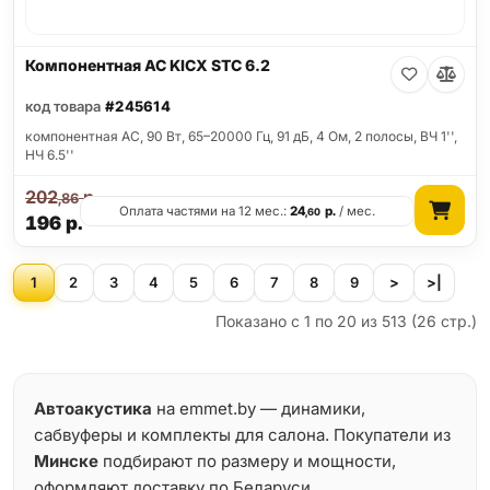
Компонентная АС KICX STC 6.2
код товара
#245614
компонентная АС, 90 Вт, 65–20000 Гц, 91 дБ, 4 Ом, 2 полосы, ВЧ 1'',
НЧ 6.5''
202
р.
,86
Оплата частями на 12 мес.:
24
р.
/ мес.
,60
196
р.
1
2
3
4
5
6
7
8
9
>
>|
Показано с 1 по 20 из 513 (26 стр.)
Автоакустика
на emmet.by — динамики,
сабвуферы и комплекты для салона. Покупатели из
Минске
подбирают по размеру и мощности,
оформляют доставку по Беларуси.