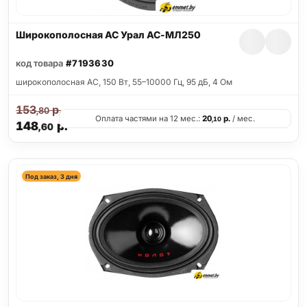
Широкополосная АС Урал АС-МЛ250
код товара
#7193630
широкополосная АС, 150 Вт, 55–10000 Гц, 95 дБ, 4 Ом
153
р.
,80
Оплата частями на 12 мес.:
20
р.
/ мес.
,10
148
р.
,60
Под заказ, 3 дня