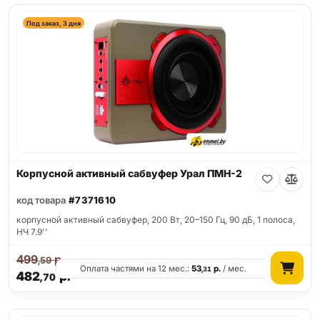
Под заказ, 3 дня
Корпусной активный сабвуфер Урал ПМН-2
код товара
#7371610
корпусной активный сабвуфер, 200 Вт, 20–150 Гц, 90 дБ, 1 полоса,
НЧ 7.9''
499
р.
,59
Оплата частями на 12 мес.:
53
р.
/ мес.
,31
482
р.
,70