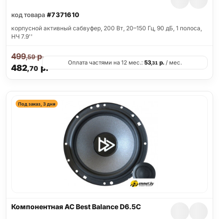
код товара
#7371610
корпусной активный сабвуфер, 200 Вт, 20–150 Гц, 90 дБ, 1 полоса,
НЧ 7.9''
499
р.
,59
Оплата частями на 12 мес.:
53
р.
/ мес.
,31
482
р.
,70
Под заказ, 3 дня
Компонентная АС Best Balance D6.5C