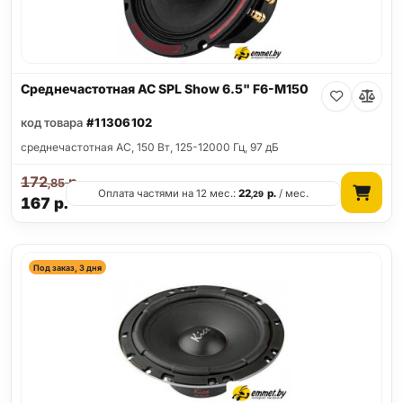
Среднечастотная АС SPL Show 6.5" F6-M150
код товара
#11306102
среднечастотная АС, 150 Вт, 125-12000 Гц, 97 дБ
172
р.
,85
Оплата частями на 12 мес.:
22
р.
/ мес.
,29
167
р.
Под заказ, 3 дня