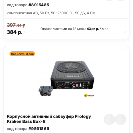
код товара
#8915485
компонентная АС, 50 Вт, 50–25000 Гц, 90 дБ, 4 Ом
397
р.
,44
Оплата частями на 12 мес.:
43
р.
/ мес.
,52
384
р.
Под заказ, 3 дня
Корпусной активный сабвуфер Prology
Kraken Bass Box-8
код товара
#9561866