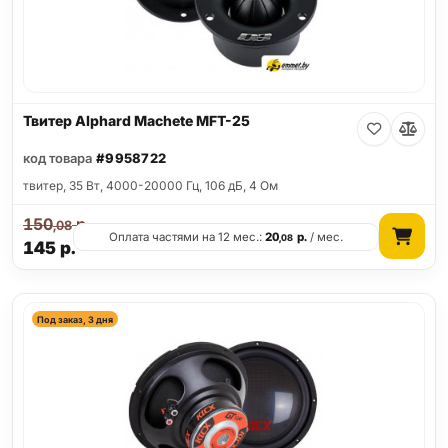
Твитер Alphard Machete MFT-25
код товара
#9958722
твитер, 35 Вт, 4000-20000 Гц, 106 дБ, 4 Ом
150
р.
,08
Оплата частями на 12 мес.:
20
р.
/ мес.
,08
145
р.
Под заказ, 3 дня