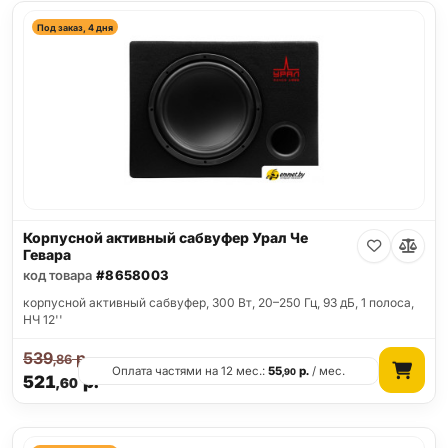
Под заказ, 4 дня
Корпусной активный сабвуфер Урал Че
Гевара
код товара
#8658003
корпусной активный сабвуфер, 300 Вт, 20–250 Гц, 93 дБ, 1 полоса,
НЧ 12''
539
р.
,86
Оплата частями на 12 мес.:
55
р.
/ мес.
,90
521
р.
,60