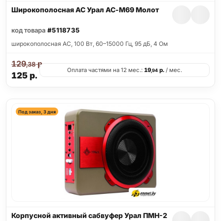
Широкополосная АС Урал АС-М69 Молот
код товара
#5118735
широкополосная АС, 100 Вт, 60–15000 Гц, 95 дБ, 4 Ом
129
р.
,38
Оплата частями на 12 мес.:
19
р.
/ мес.
,94
125
р.
Под заказ, 3 дня
Корпусной активный сабвуфер Урал ПМН-2