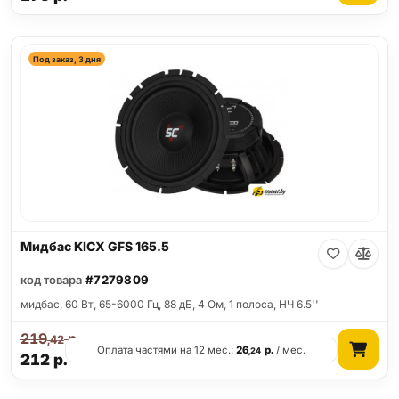
Под заказ, 3 дня
Мидбас KICX GFS 165.5
код товара
#7279809
мидбас, 60 Вт, 65-6000 Гц, 88 дБ, 4 Ом, 1 полоса, НЧ 6.5''
219
р.
,42
Оплата частями на 12 мес.:
26
р.
/ мес.
,24
212
р.