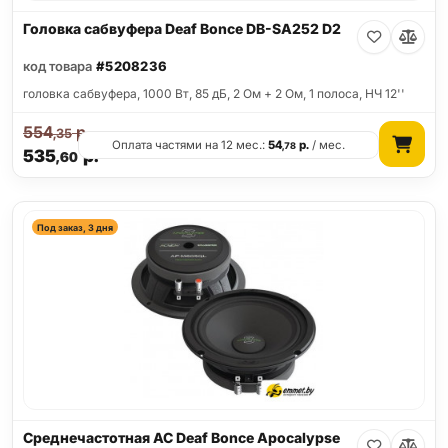
Головка сабвуфера Deaf Bonce DB-SA252 D2
код товара
#5208236
головка сабвуфера, 1000 Вт, 85 дБ, 2 Ом + 2 Ом, 1 полоса, НЧ 12''
554
р.
,35
Оплата частями на 12 мес.:
54
р.
/ мес.
,78
535
р.
,60
Под заказ, 3 дня
Среднечастотная АС Deaf Bonce Apocalypse