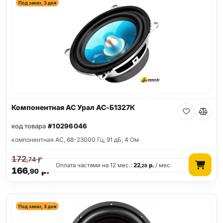
Под заказ, 3 дня
Компонентная АС Урал АС-Б1327К
код товара
#10296046
компонентная АС, 68-23000 Гц, 91 дБ, 4 Ом
172
р.
,74
Оплата частями на 12 мес.:
22
р.
/ мес.
,28
166
р.
,90
Под заказ, 3 дня