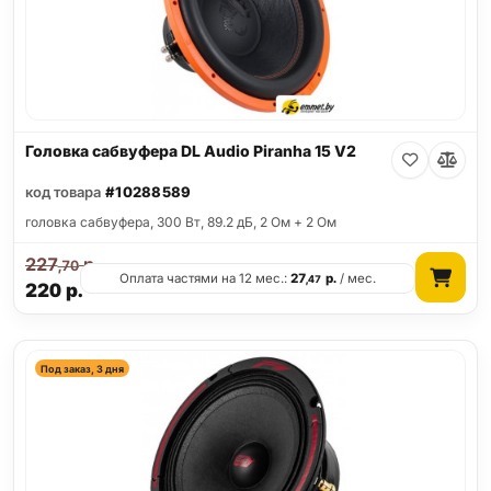
Головка сабвуфера DL Audio Piranha 15 V2
код товара
#10288589
головка сабвуфера, 300 Вт, 89.2 дБ, 2 Ом + 2 Ом
227
р.
,70
Оплата частями на 12 мес.:
27
р.
/ мес.
,47
220
р.
Под заказ, 3 дня