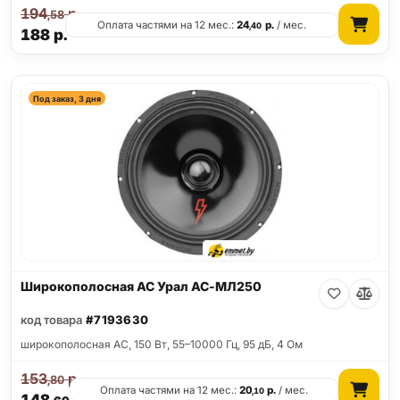
194
р.
,58
Оплата частями на 12 мес.:
24
р.
/ мес.
,40
188
р.
Под заказ, 3 дня
Широкополосная АС Урал АС-МЛ250
код товара
#7193630
широкополосная АС, 150 Вт, 55–10000 Гц, 95 дБ, 4 Ом
153
р.
,80
Оплата частями на 12 мес.:
20
р.
/ мес.
,10