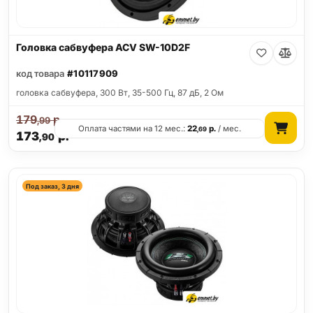
Головка сабвуфера ACV SW-10D2F
код товара
#10117909
головка сабвуфера, 300 Вт, 35-500 Гц, 87 дБ, 2 Ом
179
р.
,99
Оплата частями на 12 мес.:
22
р.
/ мес.
,69
173
р.
,90
Под заказ, 3 дня