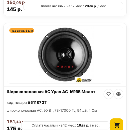
150
р.
,08
Оплата частями на 12 мес.:
20
р.
/ мес.
,08
145
р.
Под заказ, 3 дня
Широкополосная АС Урал АС-М165 Молот
код товара
#5118737
широкополосная АС, 90 Вт, 73–17000 Гц, 94 дБ, 4 Ом
181
р.
,13
Оплата частями на 12 мес.:
19
р.
/ мес.
,68
175
р.