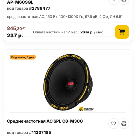
AP-M60SQL
код товара
#2788477
среднечастотная АС, 150 Вт, 100–13000 Гц, 97.5 дБ, 4 Ом, СЧ 6.5''
245
р.
,30
Оплата частями на 12 мес.:
26
р.
/ мес.
,96
237
р.
Под заказ, 3 дня
Среднечастотная АС SPL C8-M300
код товара
#11307185