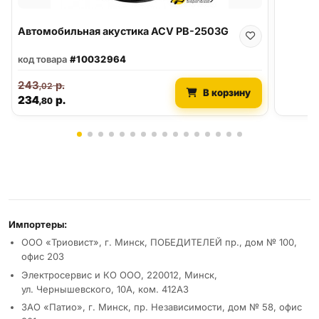
Автомобильная акустика ACV PB-2503G
код товара
#10032964
243
р.
,02
В корзину
234
р.
,80
Реквизиты и условия
Импортеры:
ООО «Триовист», г. Минск, ПОБЕДИТЕЛЕЙ пр., дом № 100,
офис 203
Электросервис и КО ООО, 220012, Минск,
ул. Чернышевского, 10А, ком. 412А3
ЗАО «Патио», г. Минск, пр. Независимости, дом № 58, офис