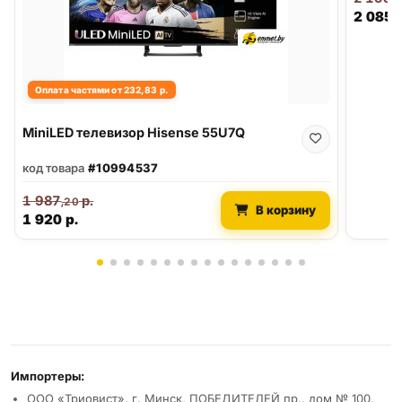
2 085
,
Оплата частями от 232,83 р.
MiniLED телевизор Hisense 55U7Q
код товара
#10994537
1 987
р.
,20
В корзину
1 920
р.
Реквизиты и условия
Импортеры:
ООО «Триовист», г. Минск, ПОБЕДИТЕЛЕЙ пр., дом № 100,