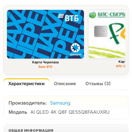
Карта F
Карта Черепаха
БПС-Сбер
Банк ВТБ
Характеристики
Описание
Отзывы (3)
Производитель:
Samsung
Модель
AI QLED 4K Q8F QE55Q8FAAUXRU
ОБЩАЯ ИНФОРМАЦИЯ