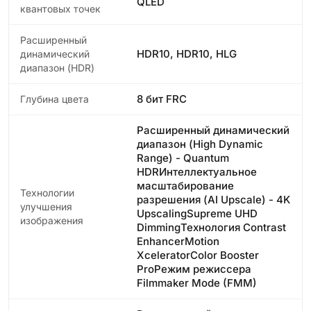
QLED
квантовых точек
Расширенный
HDR10, HDR10, HLG
динамический
диапазон (HDR)
8 бит FRC
Глубина цвета
Расширенный динамический
диапазон (High Dynamic
Range) - Quantum
HDRИнтеллектуальное
масштабирование
Технологии
разрешения (AI Upscale) - 4K
улучшения
UpscalingSupreme UHD
изображения
DimmingТехнология Contrast
EnhancerMotion
XceleratorColor Booster
ProРежим режиссера
Filmmaker Mode (FMM)