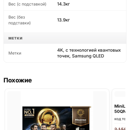
14.3кг
Вес (с подставкой)
Вес (без
13.9кг
подставки)
МЕТКИ
4K, с технологией квантовых
Метки
точек, Samsung QLED
Похожие
MiniLE
50QNE
код тов
2 158
,