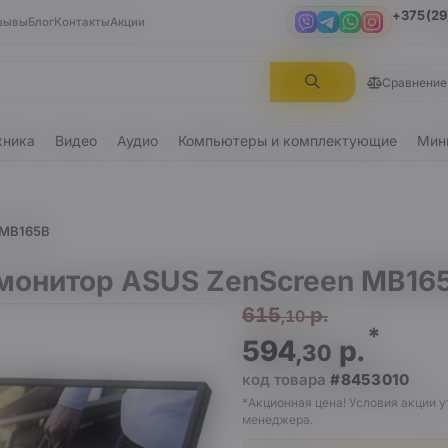
+375(29
зывы
Блог
Контакты
Акции
Viber
Telegram
WhatsApp
Instagram
Сравнение
хника
Видео
Аудио
Компьютеры и комплектующие
Мин
 MB165B
монитор ASUS ZenScreen MB16
615
р.
,10
*
594
р.
,30
код товара
#8453010
*Акционная цена! Условия акции у
менеджера.