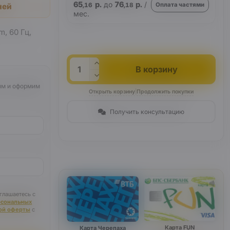
65
р.
до
76
р.
/
Оплата частями
ней
,16
,18
мес.
m, 60 Гц,
Кол-во
В корзину
им и оформим
Открыть корзину
|
Продолжить покупки
Получить консультацию
глашаетесь с
рсональных
ой оферты
с
Карта FUN
Карта Черепаха