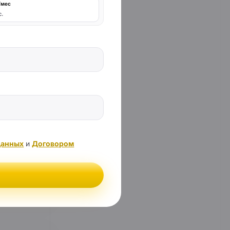
/мес
с.
данных
и
Договором