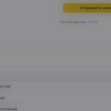
Отправить заяв
Производитель:
ASUS
6x768
ppi
тативный