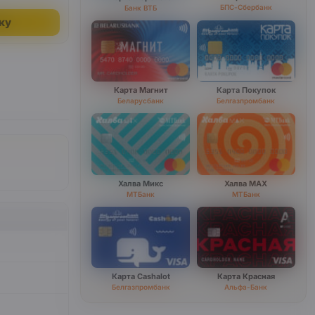
БПС-Сбербанк
Банк ВТБ
ку
Карта Магнит
Карта Покупок
Беларусбанк
Белгазпромбанк
Халва Микс
Халва MAX
МТБанк
МТБанк
Карта Cashalot
Карта Красная
Белгазпромбанк
Альфа-Банк