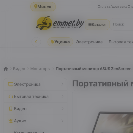
Минск
Оплата/доставка
От
Каталог
Уценка
Электроника
Бытовая те
Видео
Мониторы
Портативный монитор ASUS ZenScreen
Портативный 
Электроника
Бытовая техника
Видео
Аудио
Компьютеры и