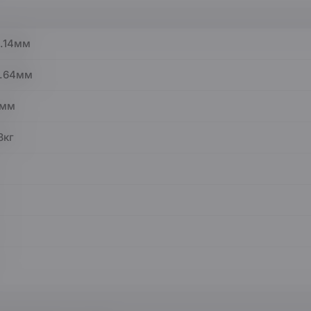
.14мм
5.64мм
8мм
8кг