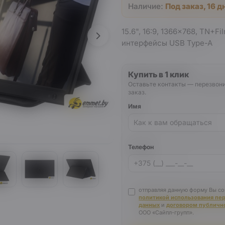
Наличие:
Под заказ, 16 д
15.6", 16:9, 1366x768, TN+Fil
интерфейсы USB Type-A
Купить в 1 клик
Оставьте контакты — перезвон
заказ.
Имя
Телефон
отправляя данную форму Вы со
политикой использования пе
данных
и
договором публичн
ООО «Сайпл-групп».