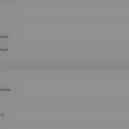
ный
ный
овая
:1