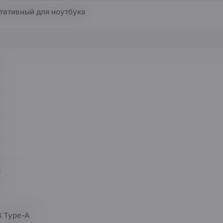
тативный для ноутбука
6
 Type-A