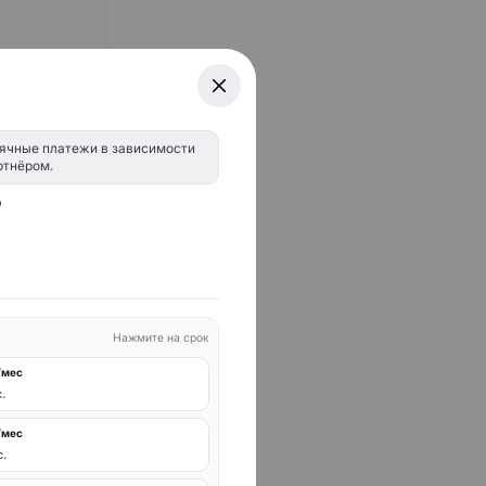
ячные платежи в зависимости
ртнёром.
о
Нажмите на срок
/мес
.
/мес
с.