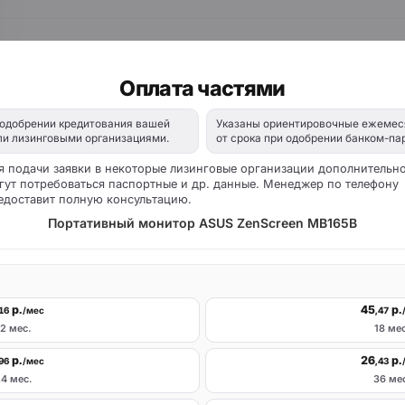
Оплата частями
 одобрении кредитования вашей
Указаны ориентировочные ежемес
ли лизинговыми организациями.
от срока при одобрении банком-па
я подачи заявки в некоторые лизинговые организации дополнительн
гут потребоваться паспортные и др. данные. Менеджер по телефону
едоставит полную консультацию.
Портативный монитор ASUS ZenScreen MB165B
р.
45
р.
,16
/мес
,47
12 мес.
18 мес
р.
26
р.
,96
/мес
,43
4 мес.
36 ме