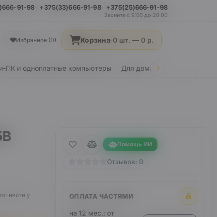
)666-91-98
+375(33)666-91-98
+375(25)666-91-98
Звоните с 9:00 до 20:00
Корзина
·
0 шт. —
0
р.
Избранное (0)
и-ПК и одноплатные компьютеры
Для дома и дачи
Стройка
5B
Помощь ИИ
Отзывов: 0
точняйте у
ОПЛАТА ЧАСТЯМИ
на 12 мес.: от