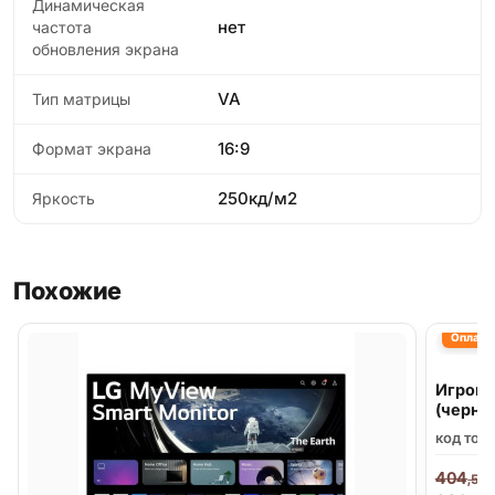
Динамическая
нет
частота
обновления экрана
VA
Тип матрицы
16:9
Формат экрана
250кд/м2
Яркость
Похожие
Оплата 
Игрово
(черны
код тов
404
,58