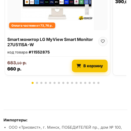
390
,90
Оплата частями от 73,76 р.
Smart монитор LG MyView Smart Monitor
27U511SA-W
код товара
#11552875
683
р.
,10
В корзину
660
р.
Реквизиты и условия
Импортеры:
ООО «Триовист», г. Минск, ПОБЕДИТЕЛЕЙ пр., дом № 100,