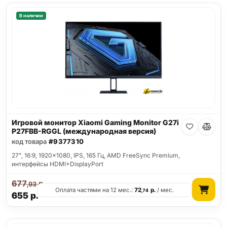
В наличии
Игровой монитор Xiaomi Gaming Monitor G27i
P27FBB-RGGL (международная версия)
код товара
#9377310
27", 16:9, 1920x1080, IPS, 165 Гц, AMD FreeSync Premium,
интерфейсы HDMI+DisplayPort
677
р.
,93
Оплата частями на 12 мес.:
72
р.
/ мес.
,74
655
р.