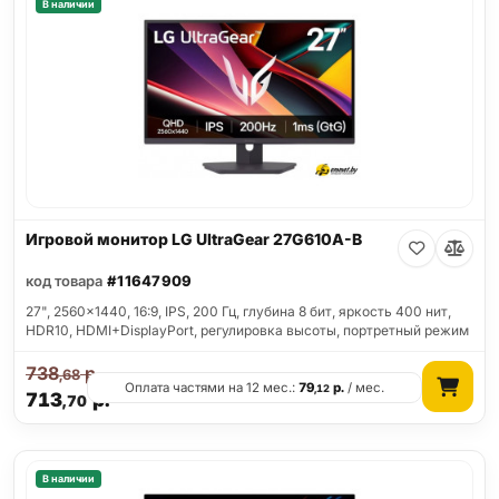
В наличии
Игровой монитор LG UltraGear 27G610A-B
код товара
#11647909
27", 2560x1440, 16:9, IPS, 200 Гц, глубина 8 бит, яркость 400 нит,
HDR10, HDMI+DisplayPort, регулировка высоты, портретный режим
738
р.
,68
Оплата частями на 12 мес.:
79
р.
/ мес.
,12
713
р.
,70
В наличии