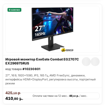
В наличии
Игровой монитор ExeGate Combat EG2707C
EX296975RUS
код товара
#10230801
27", 16:9, 1920x1080, IPS, 165 Гц, AMD FreeSync, динамики,
интерфейсы HDMI+DisplayPort, регулировка высоты, портретный
режим
425
р.
,18
Оплата частями на 12 мес.:
46
р.
/ мес.
,18
410
р.
,80