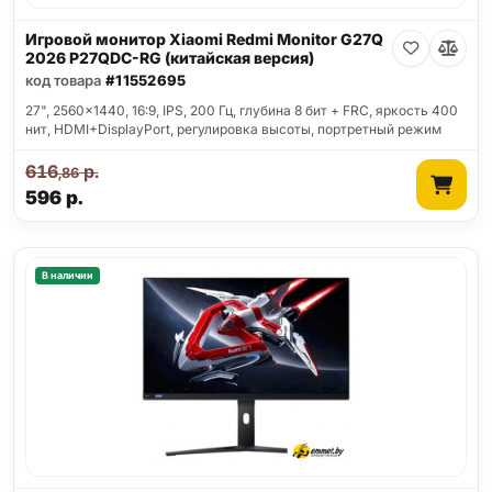
Игровой монитор Xiaomi Redmi Monitor G27Q
2026 P27QDC-RG (китайская версия)
код товара
#11552695
27", 2560x1440, 16:9, IPS, 200 Гц, глубина 8 бит + FRC, яркость 400
нит, HDMI+DisplayPort, регулировка высоты, портретный режим
616
р.
,86
596
р.
В наличии