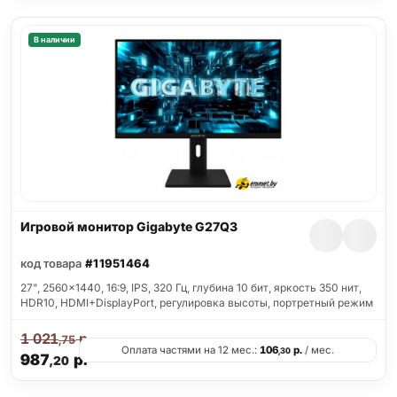
В наличии
Игровой монитор Gigabyte G27Q3
код товара
#11951464
27", 2560x1440, 16:9, IPS, 320 Гц, глубина 10 бит, яркость 350 нит,
HDR10, HDMI+DisplayPort, регулировка высоты, портретный режим
1 021
р.
,75
Оплата частями на 12 мес.:
106
р.
/ мес.
,30
987
р.
,20