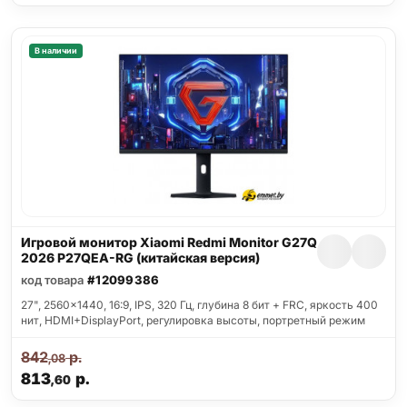
В наличии
Игровой монитор Xiaomi Redmi Monitor G27Q
2026 P27QEA-RG (китайская версия)
код товара
#12099386
27", 2560x1440, 16:9, IPS, 320 Гц, глубина 8 бит + FRC, яркость 400
нит, HDMI+DisplayPort, регулировка высоты, портретный режим
842
р.
,08
813
р.
,60