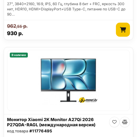
27", 3840x2160, 16:9, IPS, 60 Гц, глубина 8 бит + FRC, яркость 300
нит, HDR10, HDMI+DisplayPort+USB Type-C, питание по USB-C до
90…
962
р.
,55
930
р.
В наличии
Монитор Xiaomi 2K Monitor A27Qi 2026
P27QDA-RAGL (международная версия)
код товара
#11776495