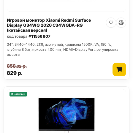
Игровой монитор Xiaomi Redmi Surface
Display G34WQ 2026 C34WQDA-RG
(китайская версия)
код товара
#11556807
34", 3440x1440, 21:9, изогнутый, кривизна 1500R, VA, 180 Гц,
глубина 8 бит, яркость 400 нит, HDMI+DisplayPort, регулировка
высоты
858
р.
,02
829
р.
В наличии