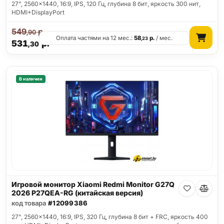
27", 2560x1440, 16:9, IPS, 120 Гц, глубина 8 бит, яркость 300 нит,
HDMI+DisplayPort
549
р.
,90
Оплата частями на 12 мес.:
58
р.
/ мес.
,23
531
р.
,30
В наличии
Игровой монитор Xiaomi Redmi Monitor G27Q
2026 P27QEA-RG (китайская версия)
код товара
#12099386
27", 2560x1440, 16:9, IPS, 320 Гц, глубина 8 бит + FRC, яркость 400