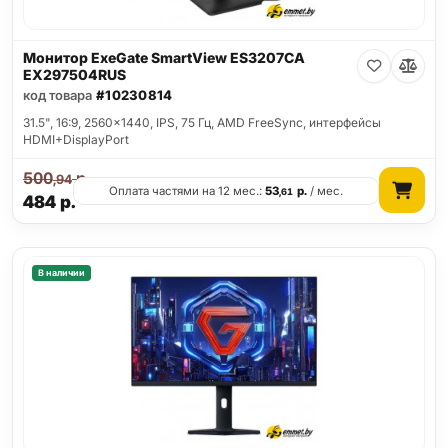
Монитор ExeGate SmartView ES3207CA
EX297504RUS
код товара
#10230814
31.5", 16:9, 2560x1440, IPS, 75 Гц, AMD FreeSync, интерфейсы
HDMI+DisplayPort
500
р.
,94
Оплата частями на 12 мес.:
53
р.
/ мес.
,61
484
р.
В наличии