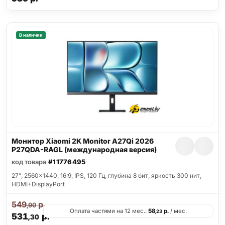
В наличии
Монитор Xiaomi 2K Monitor A27Qi 2026
P27QDA-RAGL (международная версия)
код товара
#11776495
27", 2560x1440, 16:9, IPS, 120 Гц, глубина 8 бит, яркость 300 нит,
HDMI+DisplayPort
549
р.
,90
Оплата частями на 12 мес.:
58
р.
/ мес.
,23
531
р.
,30