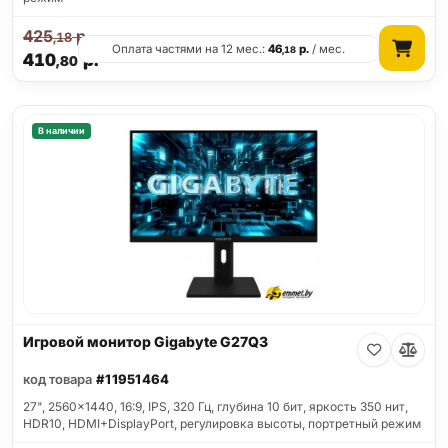
425
р.
,18
Оплата частями на 12 мес.:
46
р.
/ мес.
,18
410
р.
,80
В наличии
Игровой монитор Gigabyte G27Q3
код товара
#11951464
27", 2560x1440, 16:9, IPS, 320 Гц, глубина 10 бит, яркость 350 нит,
HDR10, HDMI+DisplayPort, регулировка высоты, портретный режим