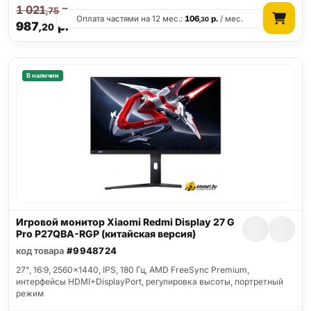
1 021
р.
,75
Оплата частями на 12 мес.:
106
р.
/ мес.
,30
987
р.
,20
В наличии
Игровой монитор Xiaomi Redmi Display 27 G
Pro P27QBA-RGP (китайская версия)
код товара
#9948724
27", 16:9, 2560x1440, IPS, 180 Гц, AMD FreeSync Premium,
интерфейсы HDMI+DisplayPort, регулировка высоты, портретный
режим