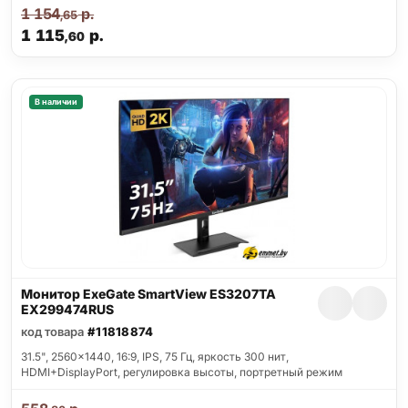
1 154
р.
,65
1 115
р.
,60
В наличии
Монитор ExeGate SmartView ES3207TA
EX299474RUS
код товара
#11818874
31.5", 2560x1440, 16:9, IPS, 75 Гц, яркость 300 нит,
HDMI+DisplayPort, регулировка высоты, портретный режим