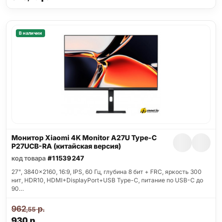
В наличии
Монитор Xiaomi 4K Monitor A27U Type-C
P27UCB-RA (китайская версия)
код товара
#11539247
27", 3840x2160, 16:9, IPS, 60 Гц, глубина 8 бит + FRC, яркость 300
нит, HDR10, HDMI+DisplayPort+USB Type-C, питание по USB-C до
90…
962
р.
,55
930
р.