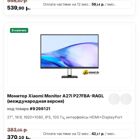
558
р.
,80
Оплата частями на 12 мес.:
59
р.
/ мес.
,14
539
р.
,90
В наличии
Монитор Xiaomi Monitor A27i P27FBA-RAGL
(международная версия)
код товара
#9298121
27", 16:9, 1920x1080, IPS, 100 Гц, интерфейсы HDMI+DisplayPort
383
р.
,05
Оплата частями на 12 мес.:
42
р.
/ мес.
,17
370
р.
,10