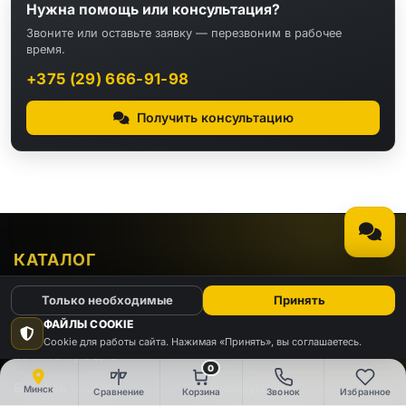
Нужна помощь или консультация?
Звоните или оставьте заявку — перезвоним в рабочее
время.
+375 (29) 666-91-98
Получить консультацию
КАТАЛОГ
Только необходимые
Принять
Видео
Аудио
ФАЙЛЫ COOKIE
Компьютеры и
Cookie для работы сайта. Нажимая «Принять», вы соглашаетесь.
Электроника
комплектующие
0
Бытовая техника
Инструменты
Минск
Сравнение
Корзина
Звонок
Избранное