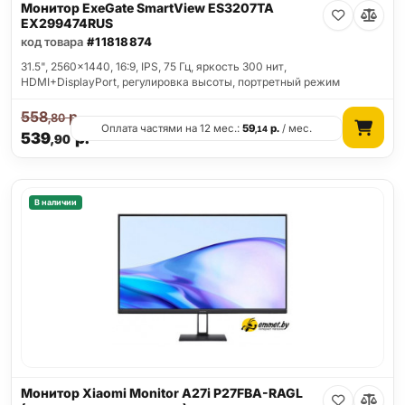
Монитор ExeGate SmartView ES3207TA
EX299474RUS
код товара
#11818874
31.5", 2560x1440, 16:9, IPS, 75 Гц, яркость 300 нит,
HDMI+DisplayPort, регулировка высоты, портретный режим
558
р.
,80
Оплата частями на 12 мес.:
59
р.
/ мес.
,14
539
р.
,90
В наличии
Монитор Xiaomi Monitor A27i P27FBA-RAGL