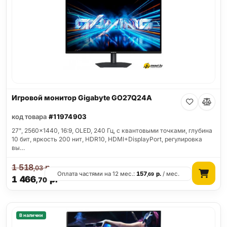
Игровой монитор Gigabyte GO27Q24A
код товара
#11974903
27", 2560x1440, 16:9, OLED, 240 Гц, c квантовыми точками, глубина
10 бит, яркость 200 нит, HDR10, HDMI+DisplayPort, регулировка
вы…
1 518
р.
,03
Оплата частями на 12 мес.:
157
р.
/ мес.
,69
1 466
р.
,70
В наличии