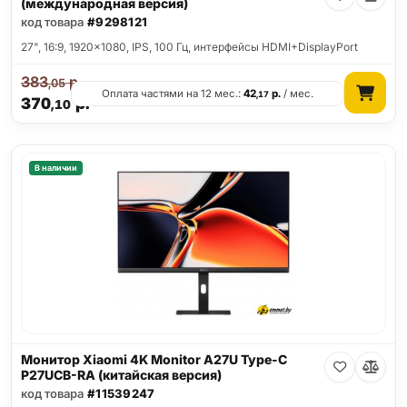
(международная версия)
код товара
#9298121
27", 16:9, 1920x1080, IPS, 100 Гц, интерфейсы HDMI+DisplayPort
383
р.
,05
Оплата частями на 12 мес.:
42
р.
/ мес.
,17
370
р.
,10
В наличии
Монитор Xiaomi 4K Monitor A27U Type-C
P27UCB-RA (китайская версия)
код товара
#11539247