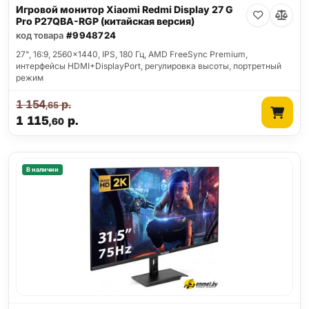
Игровой монитор Xiaomi Redmi Display 27 G
Pro P27QBA-RGP (китайская версия)
код товара
#9948724
27", 16:9, 2560x1440, IPS, 180 Гц, AMD FreeSync Premium,
интерфейсы HDMI+DisplayPort, регулировка высоты, портретный
режим
1 154
р.
,65
1 115
р.
,60
В наличии