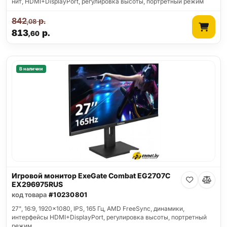
нит, HDMI+DisplayPort, регулировка высоты, портретный режим
842
р.
,08
813
р.
,60
В наличии
Игровой монитор ExeGate Combat EG2707C
EX296975RUS
код товара
#10230801
27", 16:9, 1920x1080, IPS, 165 Гц, AMD FreeSync, динамики,
интерфейсы HDMI+DisplayPort, регулировка высоты, портретный
режим