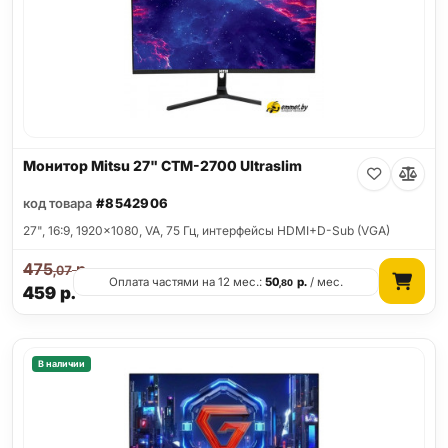
Монитор Mitsu 27" CTM-2700 Ultraslim
код товара
#8542906
27", 16:9, 1920x1080, VA, 75 Гц, интерфейсы HDMI+D-Sub (VGA)
475
р.
,07
Оплата частями на 12 мес.:
50
р.
/ мес.
,80
459
р.
В наличии