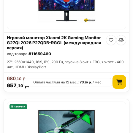
Игровой монитор Xiaomi 2K Gaming Monitor
G27Qi 2026 P27QDB-RGGL (международная
версия)
код товара
#11659460
27", 2560x1440, 16:9, IPS, 200 Гц, глубина 8 бит + FRC, яркость 400
нит, HDMI+DisplayPort
680
р.
,10
Оплата частями на 12 мес.:
73
р.
/ мес.
,29
657
р.
,10
В наличии