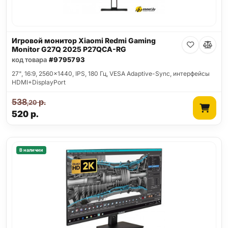
Игровой монитор Xiaomi Redmi Gaming
Monitor G27Q 2025 P27QCA-RG
код товара
#9795793
27", 16:9, 2560x1440, IPS, 180 Гц, VESA Adaptive-Sync, интерфейсы
HDMI+DisplayPort
538
р.
,20
520
р.
В наличии