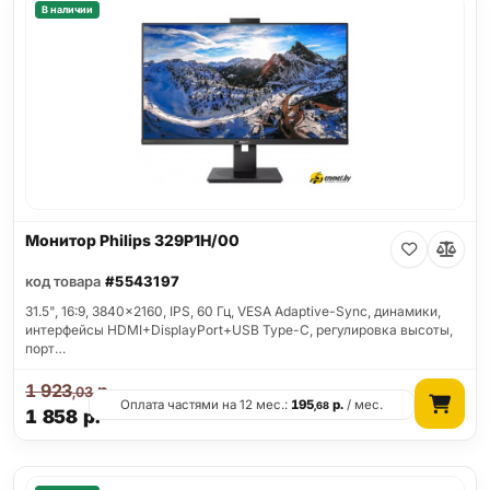
В наличии
Монитор Philips 329P1H/00
код товара
#5543197
31.5", 16:9, 3840x2160, IPS, 60 Гц, VESA Adaptive-Sync, динамики,
интерфейсы HDMI+DisplayPort+USB Type-C, регулировка высоты,
порт…
1 923
р.
,03
Оплата частями на 12 мес.:
195
р.
/ мес.
,68
1 858
р.