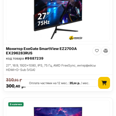
Монитор ExeGate SmartView EZ2700A
EX296283RUS
код товара
#9687239
27", 16:9, 1920x1080, IPS, 75 Гц, AMD FreeSync, интерфейсы
HDMI+D-Sub (VGA)
310
р.
,91
Оплата частями на 12 мес.:
35
р.
/ мес.
,66
300
р.
,40
В наличии