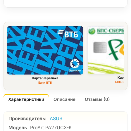
Карта F
Карта Черепаха
БПС-Сбер
Банк ВТБ
Характеристики
Описание
Отзывы (0)
Производитель:
ASUS
Модель
ProArt PA27UCX-K