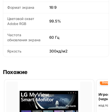
16:9
Формат экрана
Цветовой охват
99.5%
Adobe RGB
Частота
60 Гц
обновления экрана
300кд/м2
Яркость
Похожие
Оплата 
Игрово
(черны
код тов