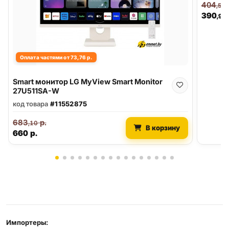
404
,58
390
,90
Оплата частями от 73,76 р.
Smart монитор LG MyView Smart Monitor
27U511SA-W
код товара
#11552875
683
р.
,10
В корзину
660
р.
Реквизиты и условия
Импортеры: