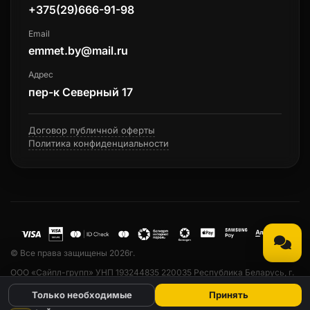
+375(29)666-91-98
Email
emmet.by@mail.ru
Адрес
пер-к Северный 17
Договор публичной оферты
Политика конфиденциальности
© Все права защищены 2026г.
ООО «Сайпл-групп» УНП 193244835 220035 Республика Беларусь, г.
Минск, ул. Тарханова, 13а, пом. 33. Свидетельство о государственной
Только необходимые
Принять
регистрации № 193244835 от 23.04.2019 выдано Минским