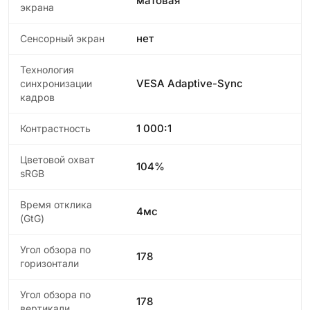
матовая
экрана
нет
Сенсорный экран
Технология
VESA Adaptive-Sync
синхронизации
кадров
1 000:1
Контрастность
Цветовой охват
104%
sRGB
Время отклика
4мс
(GtG)
Угол обзора по
178
горизонтали
Угол обзора по
178
вертикали