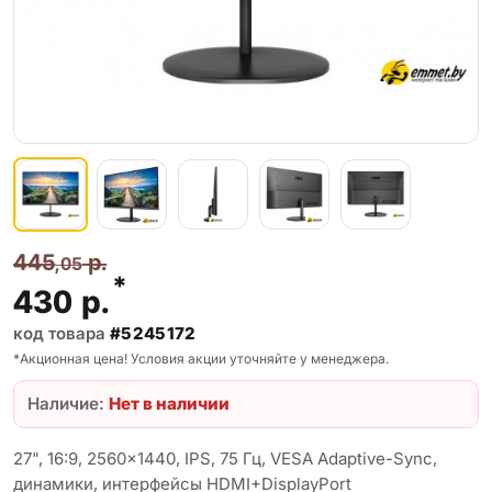
445
р.
,05
*
430
р.
код товара
#5245172
*Акционная цена! Условия акции уточняйте у менеджера.
Наличие:
Нет в наличии
27", 16:9, 2560x1440, IPS, 75 Гц, VESA Adaptive-Sync,
динамики, интерфейсы HDMI+DisplayPort