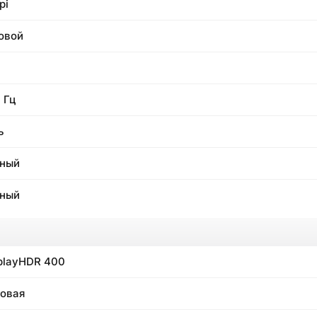
pi
овой
 Гц
ь
ный
ный
playHDR 400
овая