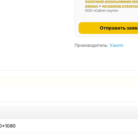
политикой использования пе
данных
и
договором публичн
ООО «Сайпл-групп».
Отправить заяв
Производитель:
Xiaomi
0x1080