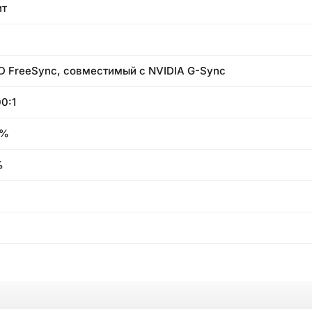
ит
 FreeSync, совместимый с NVIDIA G-Sync
00:1
0%
%