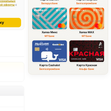
рсональных
Беларусбанк
Белгазпромбанк
ой оферты
с
ку
Халва Микс
Халва MAX
МТБанк
МТБанк
Карта Cashalot
Карта Красная
Белгазпромбанк
Альфа-Банк