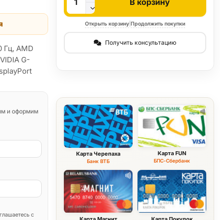
В корзину
я
Открыть корзину
|
Продолжить покупки
Получить консультацию
00 Гц, AMD
VIDIA G-
playPort
им и оформим
Карта FUN
Карта Черепаха
БПС-Сбербанк
Банк ВТБ
глашаетесь с
Карта Магнит
Карта Покупок