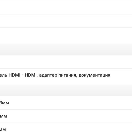
ель HDMI - HDMI, адаптер питания, документация
.3мм
6мм
3мм