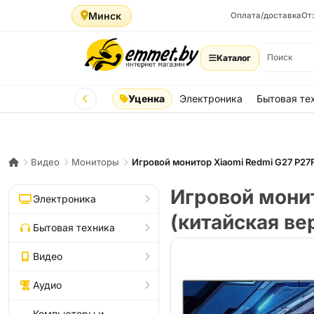
Минск
Оплата/доставка
От
Каталог
Уценка
Электроника
Бытовая те
Видео
Мониторы
Игровой монитор Xiaomi Redmi G27 P27
Игровой мони
Электроника
(китайская ве
Бытовая техника
Видео
Аудио
Компьютеры и