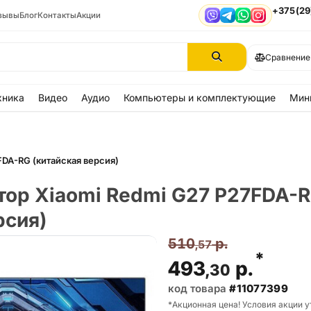
+375(29
зывы
Блог
Контакты
Акции
Viber
Telegram
WhatsApp
Instagram
Сравнение
хника
Видео
Аудио
Компьютеры и комплектующие
Мин
FDA-RG (китайская версия)
тор Xiaomi Redmi G27 P27FDA-
рсия)
510
р.
,57
*
493
р.
,30
код товара
#11077399
*Акционная цена! Условия акции у