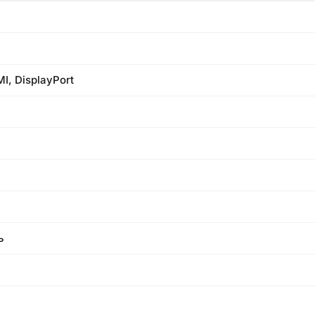
I, DisplayPort
ь