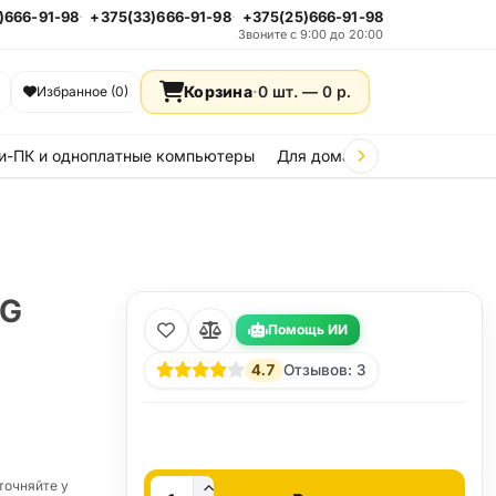
)666-91-98
+375(33)666-91-98
+375(25)666-91-98
Звоните с 9:00 до 20:00
Корзина
·
0 шт. —
0
р.
Избранное (0)
и-ПК и одноплатные компьютеры
Для дома и дачи
Стройка
RG
Помощь ИИ
4.7
Отзывов: 3
Кол-во
точняйте у