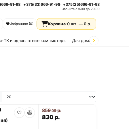
)666-91-98
+375(33)666-91-98
+375(25)666-91-98
Звоните с 9:00 до 20:00
Корзина
·
0 шт. —
0
р.
Избранное (0)
и-ПК и одноплатные компьютеры
Для дома и дачи
Стройка
i
859
р.
,05
830
р.
ия)