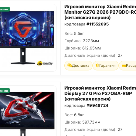
Игровой монитор Xiaomi Redm
личии
Monitor G27Q 2026 P27QDC-R
(китайская версия)
код товара
#11552695
Вес:
5.5кг
Глубина:
227.3мм
Ширина:
612.95мм
Диагональ экрана (дюйм):
27
Доставка
Гарантия
Расс
Игровой монитор Xiaomi Redm
личии
Display 27 G Pro P27QBA-RGP
(китайская версия)
код товара
#9948724
Вес:
6.8кг
Ширина:
597.73мм
Диагональ экрана (дюйм):
27