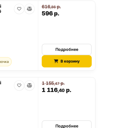
i
616
р.
,86
G
596
р.
Подробнее
В корзину
рочка
i
1 155
р.
,47
1 116
р.
,40
Подробнее