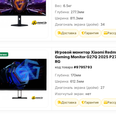
Вес:
6.5кг
Глубина:
277.3мм
Ширина:
811.3мм
Диагональ экрана (дюйм):
34
Доставка
Гарантия
Расс
Игровой монитор Xiaomi Redm
личии
Gaming Monitor G27Q 2025 P
RG
код товара
#9795793
Глубина:
170мм
Ширина:
612.5мм
Диагональ экрана (дюйм):
27
Изогнутый экран:
нет
Доставка
Гарантия
Расс