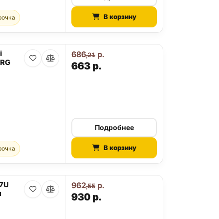
В корзину
рочка
i
686
р.
,21
-RG
663
р.
Подробнее
В корзину
рочка
27U
962
р.
,55
я
930
р.