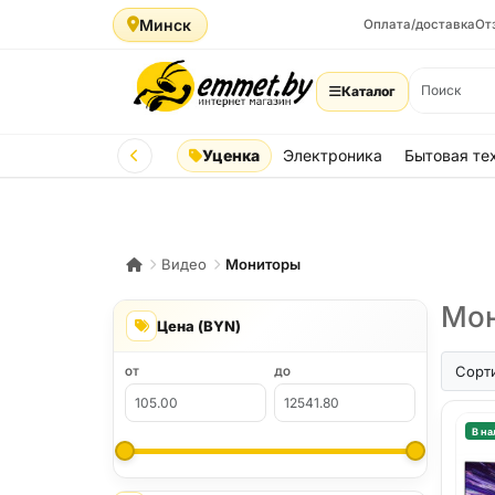
Минск
Оплата/доставка
От
Каталог
Уценка
Электроника
Бытовая те
Видео
Мониторы
Мон
Цена (BYN)
Сорт
ОТ
ДО
В на