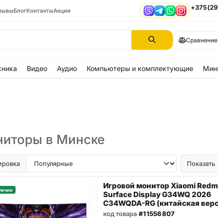
+375(29
зывы
Блог
Контакты
Акции
Viber
Telegram
WhatsApp
Instagram
Сравнение
хника
Видео
Аудио
Компьютеры и комплектующие
Мин
иторы в Минске
ировка
Показать
Игровой монитор Xiaomi Redm
личии
Surface Display G34WQ 2026
C34WQDA-RG (китайская верс
код товара
#11556807