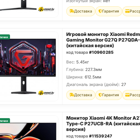
Изогнутый экран:
нет
Доставка
Гарантия
Расс
Игровой монитор Xiaomi Redm
личии
Gaming Monitor G27Q P27QDA
(китайская версия)
код товара
#10960285
Вес:
5.45кг
Глубина:
227.3мм
Ширина:
612.5мм
Диагональ экрана (дюйм):
27
Доставка
Гарантия
Расс
Монитор Xiaomi 4K Monitor A
личии
Type-C P27UCB-RA (китайска
версия)
код товара
#11539247