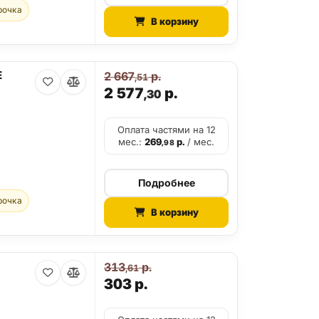
рочка
В корзину
E
2 667
р.
,51
2 577
р.
,30
Оплата частями на 12
мес.:
269
р.
/ мес.
,98
Подробнее
рочка
В корзину
313
р.
,61
303
р.