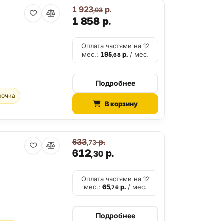
1 923
р.
,03
1 858
р.
Оплата частями на 12
мес.:
195
р.
/ мес.
,68
Подробнее
рочка
В корзину
633
р.
,73
612
р.
,30
Оплата частями на 12
мес.:
65
р.
/ мес.
,76
Подробнее