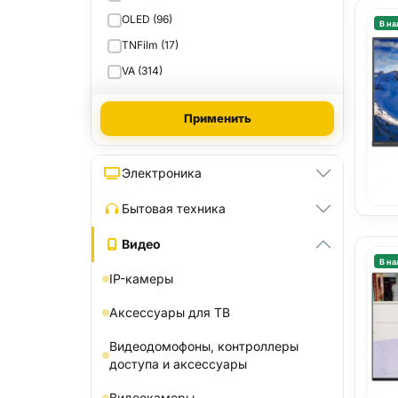
OLED (96)
В на
TNFilm (17)
VA (314)
Применить
Электроника
Бытовая техника
Видео
В на
IP-камеры
Аксессуары для ТВ
Видеодомофоны, контроллеры
доступа и аксессуары
Видеокамеры