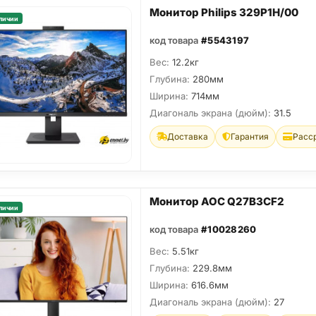
Монитор Philips 329P1H/00
личии
код товара
#5543197
Вес:
12.2кг
Глубина:
280мм
Ширина:
714мм
Диагональ экрана (дюйм):
31.5
Доставка
Гарантия
Расс
Монитор AOC Q27B3CF2
личии
код товара
#10028260
Вес:
5.51кг
Глубина:
229.8мм
Ширина:
616.6мм
Диагональ экрана (дюйм):
27