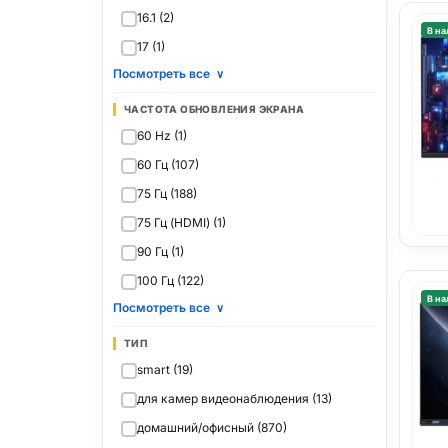
16.1 (2)
В на
17 (1)
Посмотреть все
∨
ЧАСТОТА ОБНОВЛЕНИЯ ЭКРАНА
60 Hz (1)
60 Гц (107)
75 Гц (188)
75 Гц (HDMI) (1)
90 Гц (1)
100 Гц (122)
В на
Посмотреть все
∨
ТИП
smart (19)
для камер видеонаблюдения (13)
домашний/офисный (870)