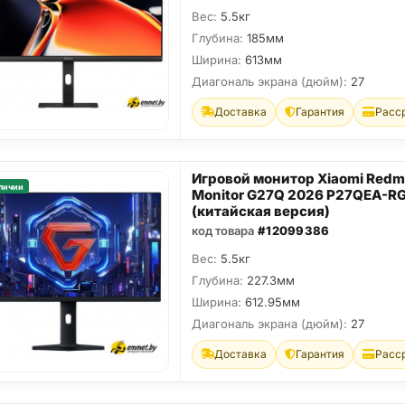
Вес:
5.5кг
Глубина:
185мм
Ширина:
613мм
Диагональ экрана (дюйм):
27
Доставка
Гарантия
Расс
Игровой монитор Xiaomi Redm
личии
Monitor G27Q 2026 P27QEA-R
(китайская версия)
код товара
#12099386
Вес:
5.5кг
Глубина:
227.3мм
Ширина:
612.95мм
Диагональ экрана (дюйм):
27
Доставка
Гарантия
Расс