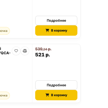
Подробнее
В корзину
рочка
i
539
р.
,24
27QCA-
521
р.
Подробнее
В корзину
рочка