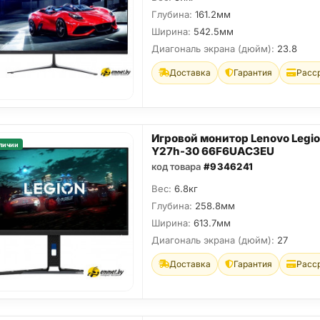
Глубина:
161.2мм
Ширина:
542.5мм
Диагональ экрана (дюйм):
23.8
Доставка
Гарантия
Расс
Игровой монитор Lenovo Legi
личии
Y27h-30 66F6UAC3EU
код товара
#9346241
Вес:
6.8кг
Глубина:
258.8мм
Ширина:
613.7мм
Диагональ экрана (дюйм):
27
Доставка
Гарантия
Расс