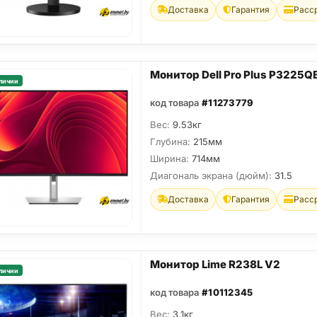
Доставка
Гарантия
Расс
Монитор Dell Pro Plus P3225Q
личии
код товара
#11273779
Вес:
9.53кг
Глубина:
215мм
Ширина:
714мм
Диагональ экрана (дюйм):
31.5
Доставка
Гарантия
Расс
Монитор Lime R238L V2
личии
код товара
#10112345
Вес:
3.1кг