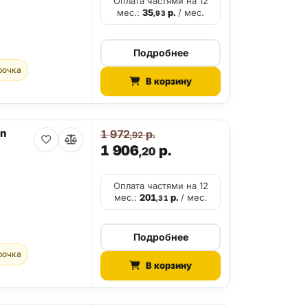
Оплата частями на 12
мес.:
35
р.
/ мес.
,93
Подробнее
рочка
В корзину
on
1 972
р.
,92
1 906
р.
,20
Оплата частями на 12
мес.:
201
р.
/ мес.
,31
Подробнее
рочка
В корзину