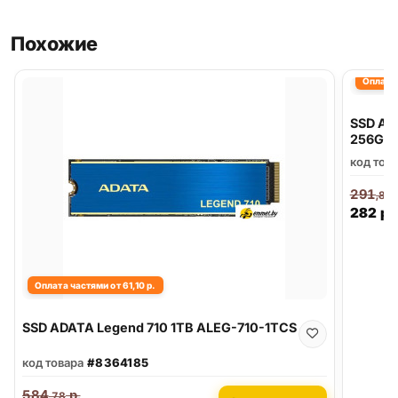
Похожие
Оплата 
SSD AD
256GC
код тов
291
,87
282
р.
Оплата частями от 61,10 р.
SSD ADATA Legend 710 1TB ALEG-710-1TCS
код товара
#8364185
584
р.
,78