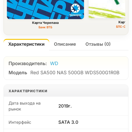
Карта F
Карта Черепаха
БПС-Сбер
Банк ВТБ
Характеристики
Описание
Отзывы (0)
Производитель:
WD
Модель
Red SA500 NAS 500GB WDS500G1R0B
ХАРАКТЕРИСТИКИ
Дата выхода на
2019г.
рынок
SATA 3.0
Интерфейс