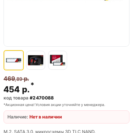
469
р.
,89
*
454
р.
код товара
#2470088
*Акционная цена! Условия акции уточняйте у менеджера.
Наличие:
Нет в наличии
M.2, SATA 3.0, микросхемы 3D TLC NAND,