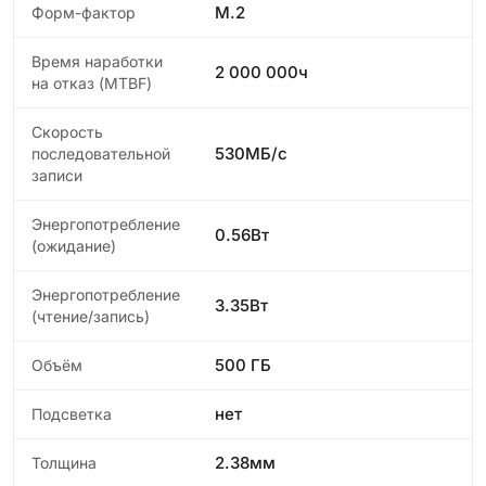
M.2
Форм-фактор
Время наработки
2 000 000ч
на отказ (МТBF)
Скорость
530МБ/с
последовательной
записи
Энергопотребление
0.56Вт
(ожидание)
Энергопотребление
3.35Вт
(чтение/запись)
500 ГБ
Объём
нет
Подсветка
2.38мм
Толщина