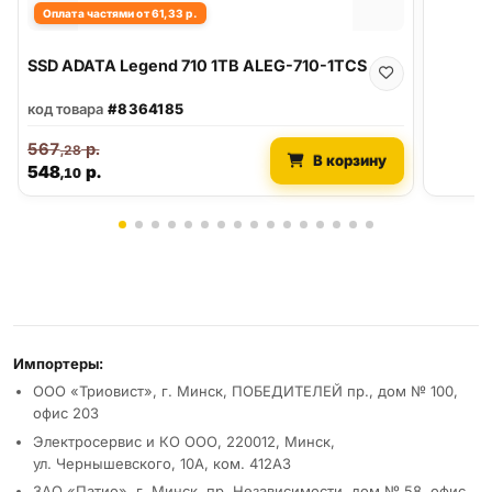
Оплата частями от 61,33 р.
SSD ADATA Legend 710 1TB ALEG-710-1TCS
код товара
#8364185
567
р.
,28
В корзину
548
р.
,10
Реквизиты и условия
Импортеры:
ООО «Триовист», г. Минск, ПОБЕДИТЕЛЕЙ пр., дом № 100,
офис 203
Электросервис и КО ООО, 220012, Минск,
ул. Чернышевского, 10А, ком. 412А3
ЗАО «Патио», г. Минск, пр. Независимости, дом № 58, офис