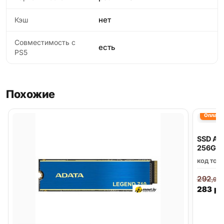
нет
Кэш
Совместимость с
есть
PS5
Похожие
Оплата 
SSD AD
256GC
код тов
292
,91
283
р.