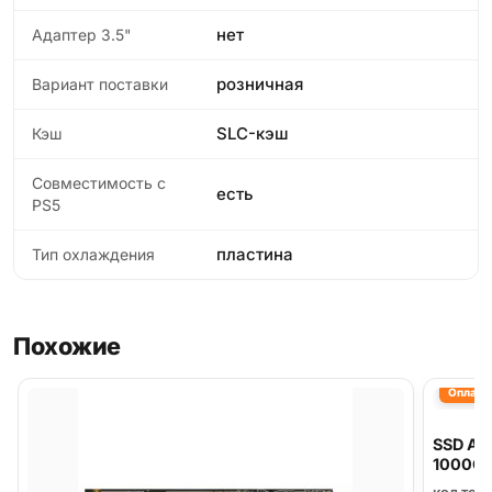
нет
Адаптер 3.5"
розничная
Вариант поставки
SLC-кэш
Кэш
Совместимость с
есть
PS5
пластина
Тип охлаждения
Похожие
Оплата 
SSD AD
1000G
код тов