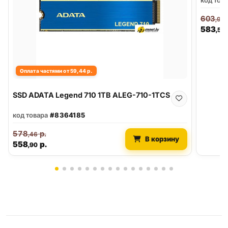
603
,92
583
,50
Оплата частями от 59,44 р.
SSD ADATA Legend 710 1TB ALEG-710-1TCS
код товара
#8364185
578
р.
,46
В корзину
558
р.
,90