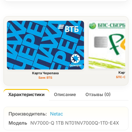
Карта F
Карта Черепаха
БПС-Сбер
Банк ВТБ
Характеристики
Описание
Отзывы (0)
Производитель:
Netac
Модель
NV7000-Q 1TB NT01NV7000Q-1T0-E4X