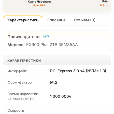
Карта F
Карта Черепаха
БПС-Сбер
Банк ВТБ
Характеристики
Описание
Отзывы (0)
Производитель:
HP
Модель
EX900 Plus 2TB 35M35AA
ХАРАКТЕРИСТИКИ
PCI Express 3.0 x4 (NVMe 1.3)
Интерфейс
M.2
Форм-фактор
Время наработки
1 000 000ч
на отказ (МТBF)
Скорость