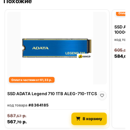
Похожие
Оплата 
SSD AD
1000G
код тов
605
,06
584
,60
Оплата частями от 61,33 р.
SSD ADATA Legend 710 1TB ALEG-710-1TCS
код товара
#8364185
587
р.
,57
В корзину
567
р.
,70