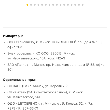
Реквизиты и условия
Импортеры:
ООО «Триовист», г. Минск, ПОБЕДИТЕЛЕЙ пр., дом № 100,
офис 203
Электросервис и КО ООО, 220012, Минск,
ул. Чернышевского, 10А, ком. 412А3
ЗАО «Патио», г. Минск, пр. Независимости, дом № 58, офис
301
Сервисные центры:
СЦ ЗАО ЦТИ (г. Минск, ул. Короля 26)
СЦ «Летта» (ЗАО «Быттехносервис»), г. Минск,
ул. Маяковского, 14а
ОДО «ЦБТСЕРВИС», г. Минск, ул. Я. Коласа, 52, к. 7а,
+375 (17) 357-66-71