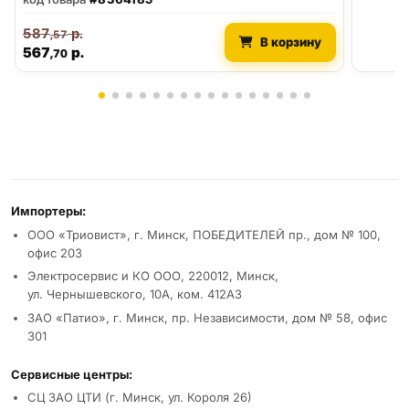
587
р.
,57
В корзину
567
р.
,70
Реквизиты и условия
Импортеры:
ООО «Триовист», г. Минск, ПОБЕДИТЕЛЕЙ пр., дом № 100,
офис 203
Электросервис и КО ООО, 220012, Минск,
ул. Чернышевского, 10А, ком. 412А3
ЗАО «Патио», г. Минск, пр. Независимости, дом № 58, офис
301
Сервисные центры:
СЦ ЗАО ЦТИ (г. Минск, ул. Короля 26)