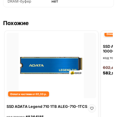
нет
DRAM-буфер
Похожие
Оплата 
SSD AD
1000G
код тов
602
,47
582
,10
Оплата частями от 61,33 р.
SSD ADATA Legend 710 1TB ALEG-710-1TCS
код товара
#8364185