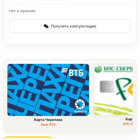
Нет в наличии
Получить консультацию
Карта F
Карта Черепаха
БПС-Сбер
Банк ВТБ