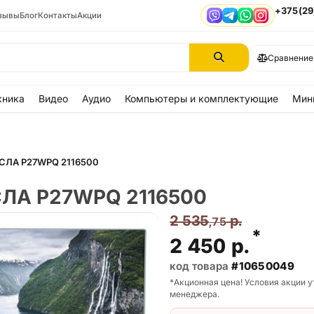
+375(29
зывы
Блог
Контакты
Акции
Viber
Telegram
WhatsApp
Instagram
Сравнение
хника
Видео
Аудио
Компьютеры и комплектующие
Мин
СЛА P27WPQ 2116500
СЛА P27WPQ 2116500
2 535
р.
,75
*
2 450
р.
код товара
#10650049
*Акционная цена! Условия акции у
менеджера.