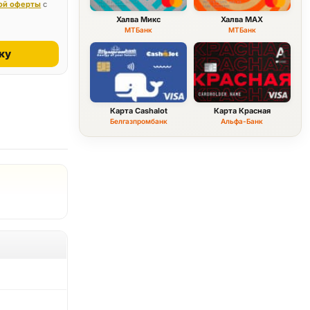
ой оферты
с
Халва Микс
Халва MAX
МТБанк
МТБанк
ку
Карта Cashalot
Карта Красная
Белгазпромбанк
Альфа-Банк