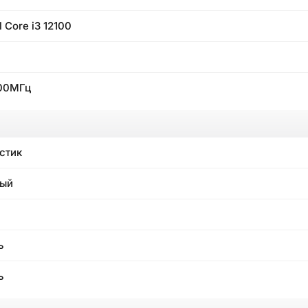
l Core i3 12100
00МГц
стик
лый
ь
ь