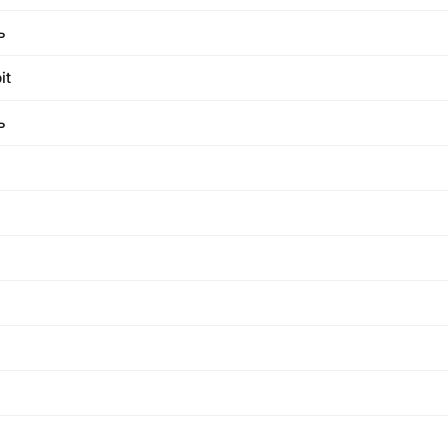
ь
it
ь