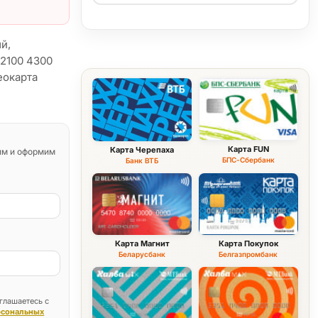
ый,
12100 4300
еокарта
Карта FUN
Карта Черепаха
им и оформим
БПС-Сбербанк
Банк ВТБ
Карта Магнит
Карта Покупок
Беларусбанк
Белгазпромбанк
глашаетесь с
рсональных