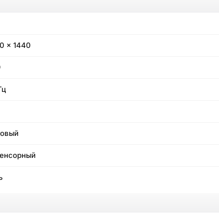
0 x 1440
9
Гц
товый
енсорный
ь