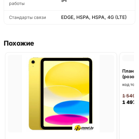
9ч
работы
EDGE, HSPA, HSPA, 4G (LTE)
Стандарты связи
Похожие
Планшет
(розов
код тов
1 549
,
1 497
,