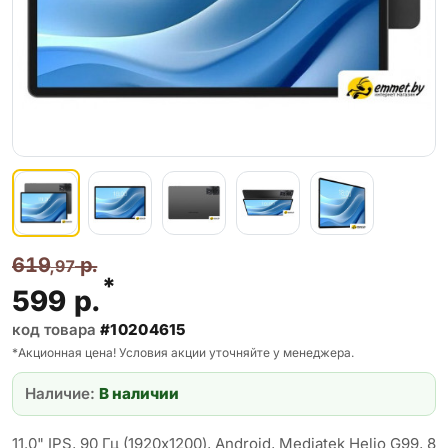
619
р.
,97
*
599
р.
код товара
#10204615
*Акционная цена! Условия акции уточняйте у менеджера.
Наличие:
В наличии
11.0" IPS, 90 Гц (1920x1200), Android, Mediatek Helio G99, 8