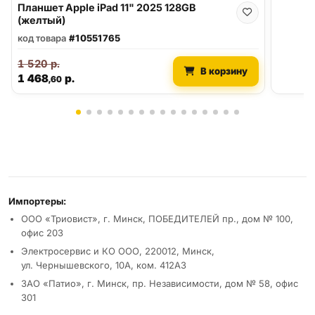
Планшет Apple iPad 11" 2025 128GB
(желтый)
код товара
#10551765
1 520
р.
В корзину
1 468
р.
,60
Реквизиты и условия
Импортеры:
ООО «Триовист», г. Минск, ПОБЕДИТЕЛЕЙ пр., дом № 100,
офис 203
Электросервис и КО ООО, 220012, Минск,
ул. Чернышевского, 10А, ком. 412А3
ЗАО «Патио», г. Минск, пр. Независимости, дом № 58, офис
301