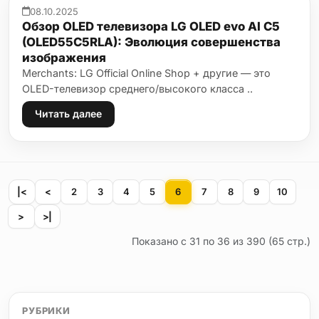
08.10.2025
Обзор OLED телевизора LG OLED evo AI C5
(OLED55C5RLA): Эволюция совершенства
изображения
Merchants: LG Official Online Shop + другие — это
OLED-телевизор среднего/высокого класса ..
Читать далее
|<
<
2
3
4
5
6
7
8
9
10
>
>|
Показано с 31 по 36 из 390 (65 стр.)
РУБРИКИ