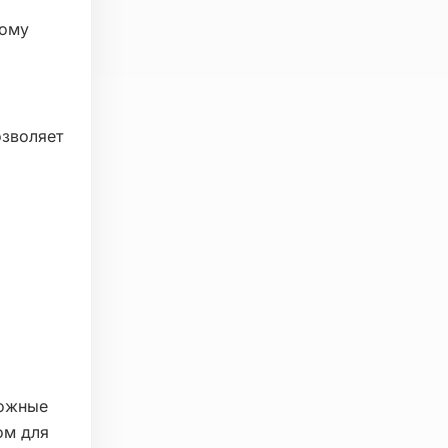
ному
озволяет
можные
ом для