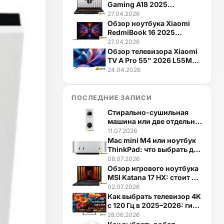
Gaming A18 2025
FA808UM-S8050
27.04.2026
Обзор ноутбука Xiaomi
RedmiBook 16 2025
JYU4640CN
27.04.2026
Обзор телевизора Xiaomi
TV A Pro 55" 2026 L55MB-
APRU
24.04.2026
ПОСЛЕДНИЕ ЗАПИСИ
Стирально-сушильная
машина или две отдельно:
что выгоднее в 2026
11.07.2026
Mac mini M4 или ноутбук
ThinkPad: что выбрать для
домашнего офиса
08.07.2026
Обзор игрового ноутбука
MSI Katana 17 HX: стоит ли
брать в 2026
02.07.2026
Как выбрать телевизор 4K
с 120 Гц в 2025–2026: гид
по покупке
28.06.2026