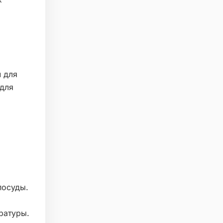
м для
 для
посуды.
ратуры.