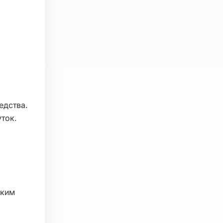
едства.
ток.
ским