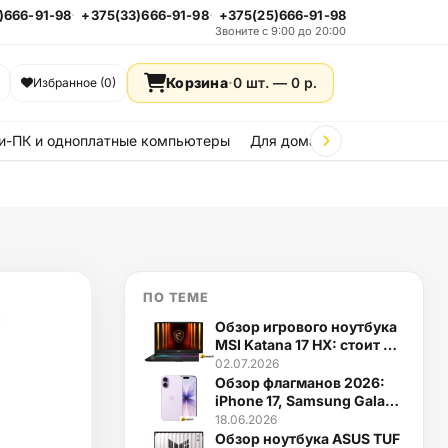
)666-91-98
+375(33)666-91-98
+375(25)666-91-98
Звоните с 9:00 до 20:00
Корзина
·
0 шт. —
0
р.
Избранное (0)
и-ПК и одноплатные компьютеры
Для дома и дачи
Стройка
ПО ТЕМЕ
Обзор игрового ноутбука
MSI Katana 17 HX: стоит ли
брать в 2026
02.07.2026
Обзор флагманов 2026:
iPhone 17, Samsung Galaxy
S26 и Google Pixel 10 Pro
18.06.2026
Обзор ноутбука ASUS TUF