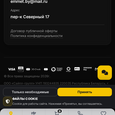
emmet.by@mail.ru
Адрес
пер-к Северный 17
Договор публичной оферты
Политика конфиденциальности
© Все права защищены 2026г.
ООО «Сайпл-групп» УНП 193244835 220035 Республика Беларусь, г.
Минск, ул. Тарханова, 13а, пом. 33. Свидетельство о государственной
Только необходимые
Принять
регистрации № 193244835 от 23.04.2019 выдано Минским
горисполкомом. Дата регистрации в Торговом реестре РБ № 530742
ФАЙЛЫ COOKIE
от 24.03.2022 г. Email: emmet.by@mail.ru
Cookie для работы сайта. Нажимая «Принять», вы соглашаетесь.
0