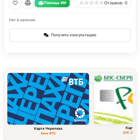
Помощь ИИ
Отзывов: 0
Нет в наличии
Получить консультацию
Карта F
Карта Черепаха
БПС-Сбер
Банк ВТБ