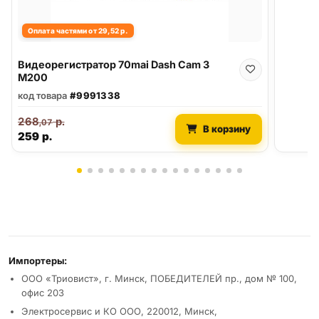
Оплата частями от 29,52 р.
Видеорегистратор 70mai Dash Cam 3
M200
код товара
#9991338
268
р.
,07
В корзину
259
р.
Реквизиты и условия
Импортеры:
ООО «Триовист», г. Минск, ПОБЕДИТЕЛЕЙ пр., дом № 100,
офис 203
Электросервис и КО ООО, 220012, Минск,