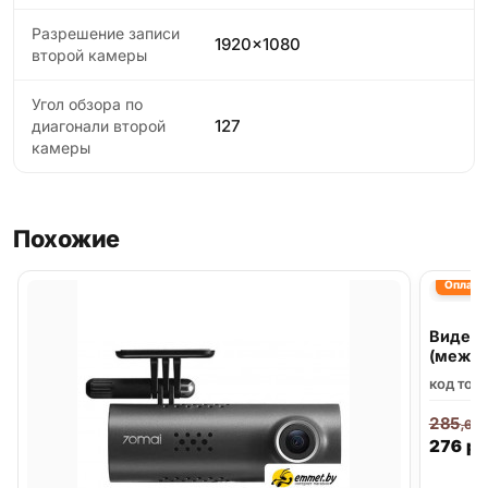
Разрешение записи
1920x1080
второй камеры
Угол обзора по
127
диагонали второй
камеры
Похожие
Оплата 
Видеор
(между
код тов
285
,66
276
р.