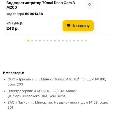
Видеорегистратор 70mai Dash Cam 3
M200
код товара
#9991338
251
р.
,51
В корзину
243
р.
Реквизиты и условия
Импортеры:
ООО «Триовист», г. Минск, ПОБЕДИТЕЛЕЙ пр., дом № 100,
офис 203
Электросервис и КО ООО, 220012, Минск,
ул. Чернышевского, 10А, ком. 412А3
ЗАО «Патио», г. Минск, пр. Независимости, дом № 58, офис
301