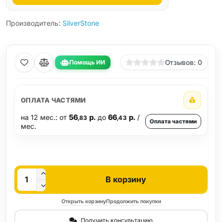
Производитель:
SilverStone
Помощь ИИ
Отзывов: 0
ОПЛАТА ЧАСТЯМИ
на 12 мес.: от
56
р.
до
66
р.
/
,83
,43
Оплата частями
мес.
Кол-во
В корзину
Открыть корзину
Продолжить покупки
Получить консультацию