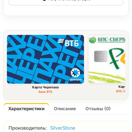
Карта F
Карта Черепаха
БПС-Сбер
Банк ВТБ
Характеристики
Описание
Отзывы (0)
Производитель:
SilverStone