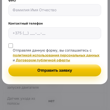
есть
ФИО
сенсор)
есть
Микрофон
Контактный телефон
Встроенный
есть
динамик
Температура
от -20 до 70С
эксплуатации
Отправляя данную форму, вы соглашаетесь с
политикой использования персональных данных
Наложение на
и
Договором публичной оферты
есть
видео времени и
даты
Отправить заявку
Автоматическое
есть
включение при
запуске двигателя
Датчик ухода из
нет
полосы