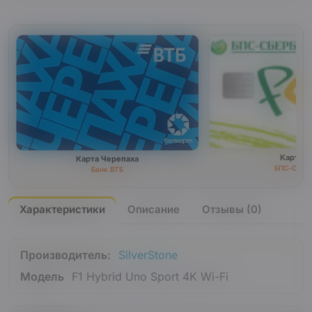
Карта F
Карта Черепаха
БПС-Сбер
Банк ВТБ
Характеристики
Описание
Отзывы (0)
Производитель:
SilverStone
Модель
F1 Hybrid Uno Sport 4K Wi-Fi