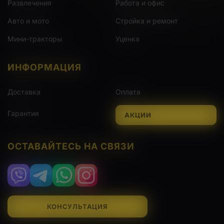
Развлечения
Работа и офис
Авто и мото
Стройка и ремонт
Мини-тракторы
Уценка
ИНФОРМАЦИЯ
Доставка
Оплата
Гарантия
АКЦИИ
ОСТАВАЙТЕСЬ НА СВЯЗИ
Viber
Telegram
WhatsApp
Instagram
КОНСУЛЬТАЦИЯ