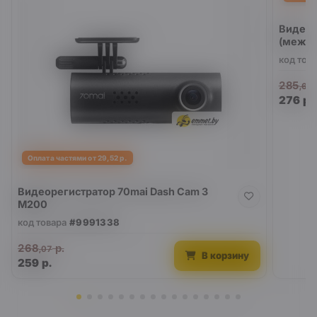
Видеор
(между
код тов
285
,66
276
р.
Оплата частями от 29,52 р.
Видеорегистратор 70mai Dash Cam 3
M200
код товара
#9991338
268
р.
,07
В корзину
259
р.