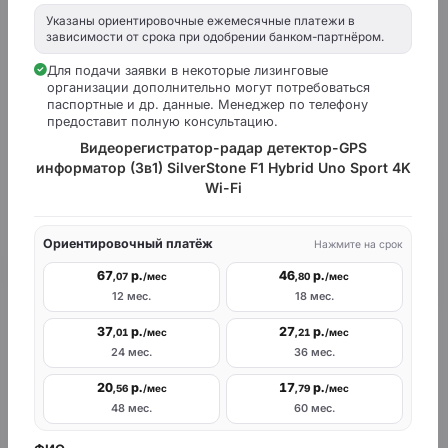
есть
Wi-Fi
Указаны ориентировочные ежемесячные платежи в
зависимости от срока при одобрении банком-партнёром.
есть
USB
Для подачи заявки в некоторые лизинговые
организации дополнительно могут потребоваться
нет
HDMI
паспортные и др. данные. Менеджер по телефону
предоставит полную консультацию.
Видеорегистратор-радар детектор-GPS
нет
Bluetooth
информатор (3в1) SilverStone F1 Hybrid Uno Sport 4K
Wi-Fi
Аналоговый
нет
видеовыход
Ориентировочный платёж
Нажмите на срок
ФУНКЦИОНАЛЬНЫЕ ОСОБЕННОСТИ
67
р.
46
р.
,07
/мес
,80
/мес
12 мес.
18 мес.
Пульт
нет
дистанционного
37
р.
27
р.
,01
/мес
,21
/мес
управления
24 мес.
36 мес.
20
р.
17
р.
,56
/мес
,79
/мес
есть
GPS
48 мес.
60 мес.
Акселерометр (G-