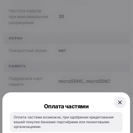
Частота кадров
30
при максимальном
разрешении
ЭКРАН
нет
Поворотный экран
ПАМЯТЬ
Поддержка карт
microSDHC, microSDXC
памяти
ИНТЕРФЕЙСЫ
Оплата частями
Возможность
есть
Оплата частями возможна, при одобрении кредитования
подключения
вашей покупки банками-партнёрами или лизинговыми
внешних камер
организациями.