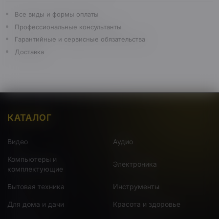
Все виды и формы оплаты
Профессиональные консультанты
Гарантийные и сервисные обязательства
Доставка
КАТАЛОГ
Видео
Аудио
Компьютеры и
Электроника
комплектующие
Бытовая техника
Инструменты
Для дома и дачи
Красота и здоровье