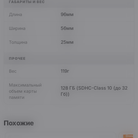
ГАБАРИТЫ И ВЕС
96мм
Длина
56мм
Ширина
25мм
Толщина
ПРОЧЕЕ
119г
Вес
Максимальный
128 ГБ (SDHC-Class 10 (до 32
объем карты
Гб))
памяти
Похожие
Оплата 