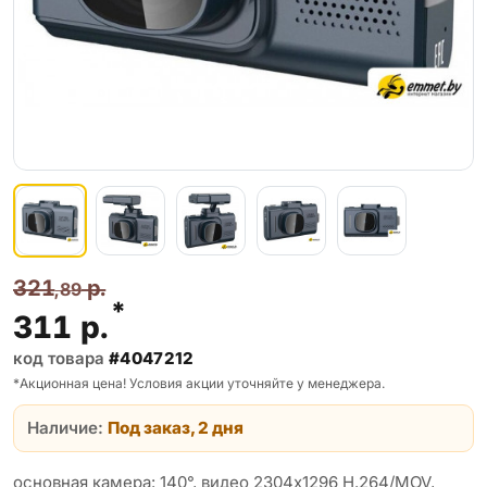
321
р.
,89
*
311
р.
код товара
#4047212
*Акционная цена! Условия акции уточняйте у менеджера.
Наличие:
Под заказ, 2 дня
основная камера: 140°, видео 2304x1296 H.264/MOV,