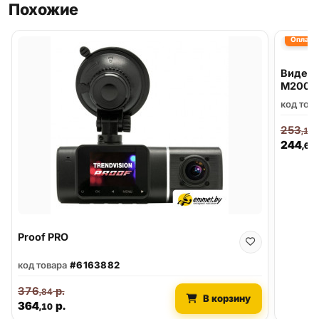
Похожие
Оплата 
Видеор
M200
код тов
253
,16
244
,60
Proof PRO
код товара
#6163882
376
р.
,84
В корзину
364
р.
,10