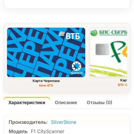
Карта F
Карта Черепаха
БПС-Сбер
Банк ВТБ
Характеристики
Описание
Отзывы (0)
Производитель:
SilverStone
Модель
F1 CityScanner