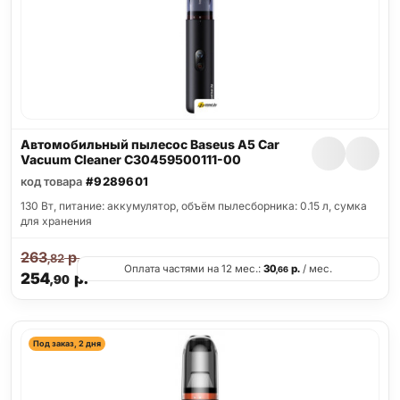
Автомобильный пылесос Baseus A5 Car
Vacuum Cleaner C30459500111-00
код товара
#9289601
130 Вт, питание: аккумулятор, объём пылесборника: 0.15 л, сумка
для хранения
263
р.
,82
Оплата частями на 12 мес.:
30
р.
/ мес.
,66
254
р.
,90
Под заказ, 2 дня