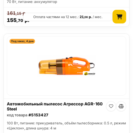
70 Вт, питание: аккумулятор
161
р.
,15
Оплата частями на 12 мес.:
21
р.
/ мес.
,06
155
р.
,70
Под заказ, 4 дня
Автомобильный пылесос Агрессор AGR-160
Steel
код товара
#5153427
100 Вт, питание: прикуриватель, объём пылесборника: 0.5 л, режим
«Циклон», длина шнура: 4 м