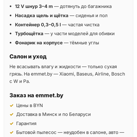
12 V шнур 3–4 m
— дотянуть до багажника
Насадка щель и щётка
— сиденья и пол
Контейнер 0,3–0,5 l
— частая чистка
Турбощётка
— у части моделей для обивки
Фонарик на корпусе
— тёмные углы
Салон и уход
Не всасывать влагу и жидкости — только сухая
грязь. На emmet.by — Xiaomi, Baseus, Airline, Bosch
с W и Pa.
Заказ на emmet.by
Цены в BYN
Доставка в Минск и по Беларуси
Гарантия
Бытовой пылесос — неудобен в салоне, авто —