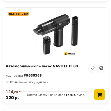
Под заказ, 2 дня
Автомобильный пылесос NAVITEL CL80
код товара
#9635368
80 Вт, питание: аккумулятор
124
р.
,20
Оплата частями на 12 мес.:
17
р.
/ мес.
,83
120
р.