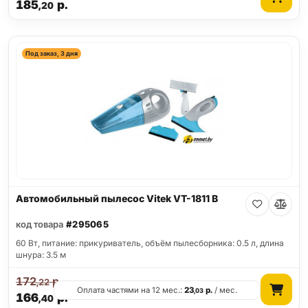
185
р.
,20
Под заказ, 3 дня
Автомобильный пылесос Vitek VT-1811 B
код товара
#295065
60 Вт, питание: прикуриватель, объём пылесборника: 0.5 л, длина
шнура: 3.5 м
172
р.
,22
Оплата частями на 12 мес.:
23
р.
/ мес.
,03
166
р.
,40