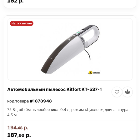
152
р.
Нет в наличии
Автомобильный пылесос Kitfort KT-537-1
код товара
#1878948
75 Вт, объём пылесборника: 0.4 л, режим «Циклон», длина шнура:
4.5 м
194
р.
,48
187
р.
,90