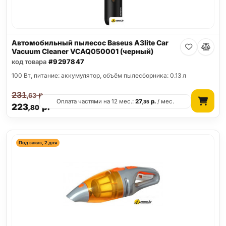
Автомобильный пылесос Baseus A3lite Car
Vacuum Cleaner VCAQ050001 (черный)
код товара
#9297847
100 Вт, питание: аккумулятор, объём пылесборника: 0.13 л
231
р.
,63
Оплата частями на 12 мес.:
27
р.
/ мес.
,35
223
р.
,80
Под заказ, 2 дня