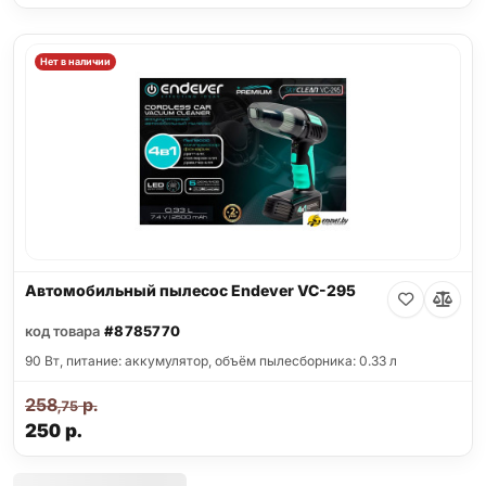
Нет в наличии
Автомобильный пылесос Endever VC-295
код товара
#8785770
90 Вт, питание: аккумулятор, объём пылесборника: 0.33 л
258
р.
,75
250
р.