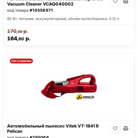
Vacuum Cleaner VCAQ040002
код товара
#10358971
80 Вт, питание: аккумуляторный, объём пылесборника: 0.12 л
170
р.
,36
164
р.
,60
Нет в наличии
Автомобильный пылесос Vitek VT-1841 R
Pelican
код товара
#295066