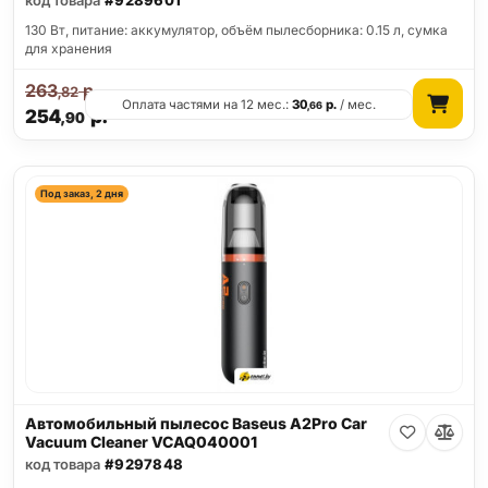
код товара
#9289601
130 Вт, питание: аккумулятор, объём пылесборника: 0.15 л, сумка
для хранения
263
р.
,82
Оплата частями на 12 мес.:
30
р.
/ мес.
,66
254
р.
,90
Под заказ, 2 дня
Автомобильный пылесос Baseus A2Pro Car
Vacuum Cleaner VCAQ040001
код товара
#9297848