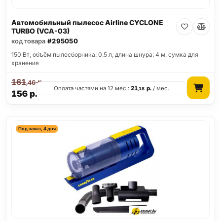
Автомобильный пылесос Airline CYCLONE
TURBO (VCA-03)
код товара
#295050
150 Вт, объём пылесборника: 0.5 л, длина шнура: 4 м, сумка для
хранения
161
р.
,46
Оплата частями на 12 мес.:
21
р.
/ мес.
,18
156
р.
Под заказ, 4 дня