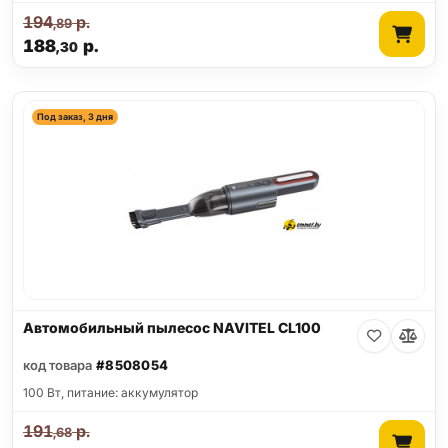
194
р.
,89
188
р.
,30
Под заказ, 3 дня
Автомобильный пылесос NAVITEL CL100
код товара
#8508054
100 Вт, питание: аккумулятор
191
р.
,68