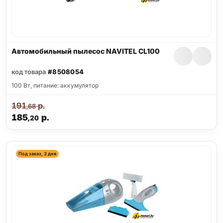
Автомобильный пылесос NAVITEL CL100
код товара
#8508054
100 Вт, питание: аккумулятор
191
р.
,68
185
р.
,20
Под заказ, 3 дня