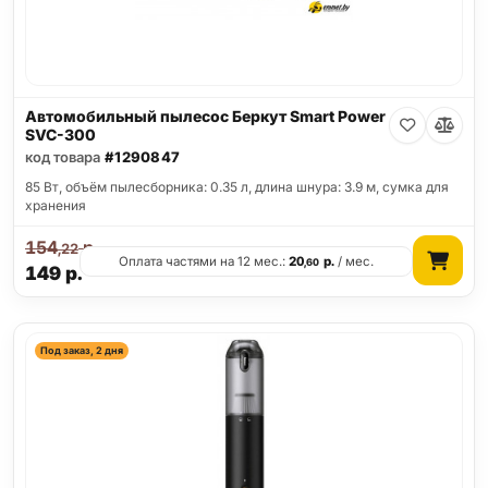
Автомобильный пылесос Беркут Smart Power
SVC-300
код товара
#1290847
85 Вт, объём пылесборника: 0.35 л, длина шнура: 3.9 м, сумка для
хранения
154
р.
,22
Оплата частями на 12 мес.:
20
р.
/ мес.
,60
149
р.
Под заказ, 2 дня