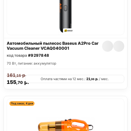
Автомобильный пылесос Baseus A2Pro Car
Vacuum Cleaner VCAQ040001
код товара
#9297848
70 Вт, питание: аккумулятор
161
р.
,15
Оплата частями на 12 мес.:
21
р.
/ мес.
,06
155
р.
,70
Под заказ, 4 дня