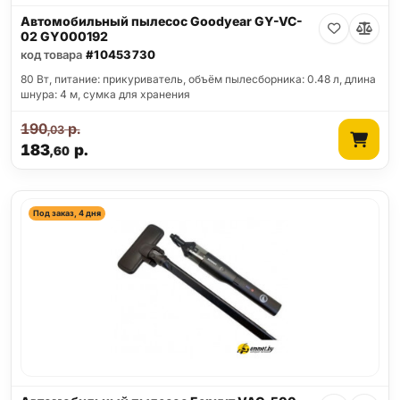
Автомобильный пылесос Goodyear GY-VC-
02 GY000192
код товара
#10453730
80 Вт, питание: прикуриватель, объём пылесборника: 0.48 л, длина
шнура: 4 м, сумка для хранения
190
р.
,03
183
р.
,60
Под заказ, 4 дня