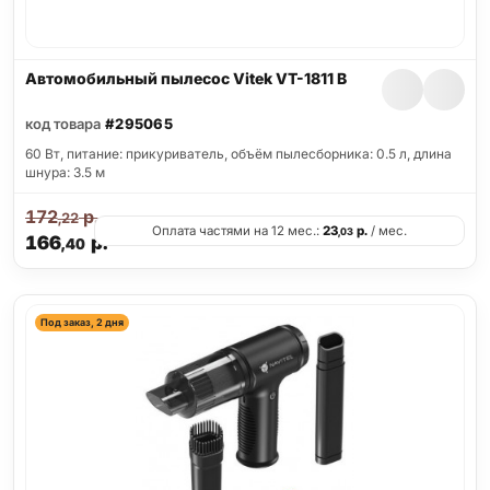
Автомобильный пылесос Vitek VT-1811 B
код товара
#295065
60 Вт, питание: прикуриватель, объём пылесборника: 0.5 л, длина
шнура: 3.5 м
172
р.
,22
Оплата частями на 12 мес.:
23
р.
/ мес.
,03
166
р.
,40
Под заказ, 2 дня