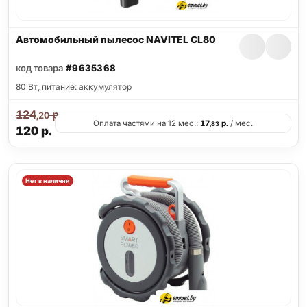
Автомобильный пылесос NAVITEL CL80
код товара
#9635368
80 Вт, питание: аккумулятор
124
р.
,20
Оплата частями на 12 мес.:
17
р.
/ мес.
,83
120
р.
Нет в наличии