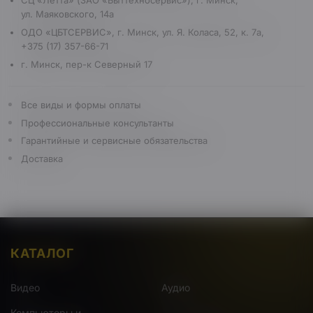
СЦ «Летта» (ЗАО «Быттехносервис»), г. Минск,
ул. Маяковского, 14а
ОДО «ЦБТСЕРВИС», г. Минск, ул. Я. Коласа, 52, к. 7а,
+375 (17) 357-66-71
г. Минск, пер-к Северный 17
Все виды и формы оплаты
Профессиональные консультанты
Гарантийные и сервисные обязательства
Доставка
КАТАЛОГ
Видео
Аудио
Компьютеры и