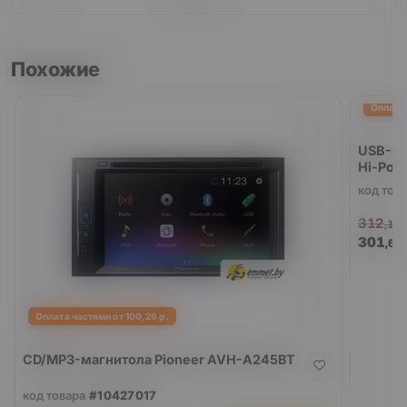
Похожие
Оплата 
USB-ма
Hi-Pow
код тов
312
,16
301
,60
Оплата частями от 100,26 р.
CD/MP3-магнитола Pioneer AVH-A245BT
код товара
#10427017