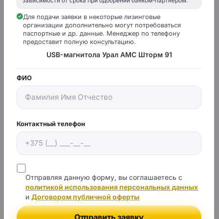
зависимости от срока при одобрении банком-партнёром.
Монтажный
Для подачи заявки в некоторые лизинговые
2DIN
организации дополнительно могут потребоваться
размер
паспортные и др. данные. Менеджер по телефону
предоставит полную консультацию.
Моторизованная
нет
USB-магнитола Урал АМС Шторм 91
панель
ФИО
есть
GPS-навигатор
есть
Аудиовход 3.5 мм
есть
Аудиовыход RCA
Контактный телефон
Подключение
есть
микрофона
Отправляя данную форму, вы соглашаетесь с
Поддержка Android
есть
политикой использования персональных данных
Auto
и
Договором публичной оферты
Поддержка Apple
есть
Отправить заявку