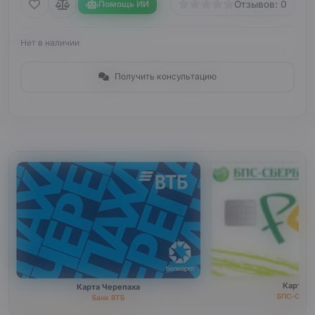
Помощь ИИ
Отзывов: 0
Нет в наличии
Получить консультацию
Карта F
Карта Черепаха
БПС-Сбер
Банк ВТБ