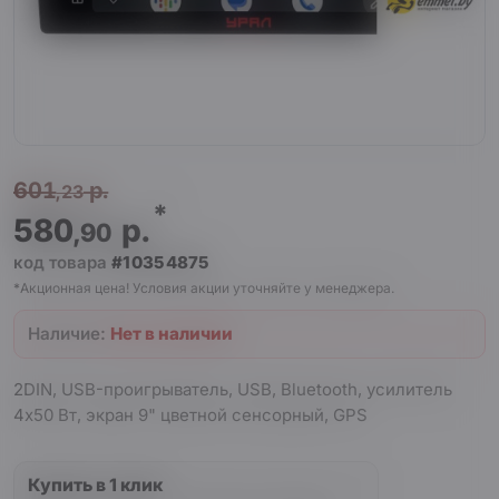
601
р.
,23
*
580
р.
,90
код товара
#10354875
*Акционная цена! Условия акции уточняйте у менеджера.
Наличие:
Нет в наличии
2DIN, USB-проигрыватель, USB, Bluetooth, усилитель
4x50 Вт, экран 9" цветной сенсорный, GPS
Купить в 1 клик