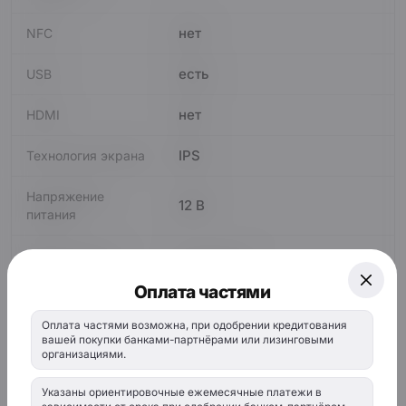
нет
NFC
есть
USB
нет
HDMI
IPS
Технология экрана
Напряжение
12 В
питания
Версия ОС на
Android 12
момент выхода
Оплата частями
9
Размер экрана
Оплата частями возможна, при одобрении кредитования
вашей покупки банками-партнёрами или лизинговыми
цветной
Тип экрана
организациями.
Указаны ориентировочные ежемесячные платежи в
нет
MHL