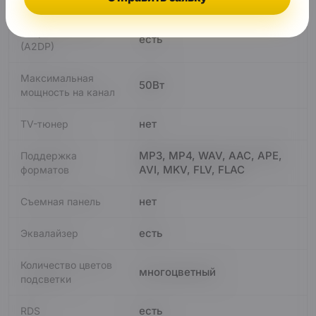
CarPlay
Стерео Bluetooth
есть
(A2DP)
Максимальная
50Вт
мощность на канал
нет
TV-тюнер
MP3, MP4, WAV, AAC, APE,
Поддержка
AVI, MKV, FLV, FLAC
форматов
нет
Съемная панель
есть
Эквалайзер
Количество цветов
многоцветный
подсветки
есть
RDS