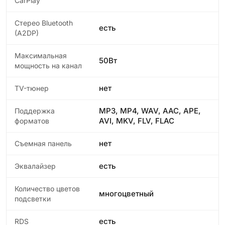
CarPlay
Стерео Bluetooth
есть
(A2DP)
Максимальная
50Вт
мощность на канал
нет
TV-тюнер
MP3, MP4, WAV, AAC, APE,
Поддержка
AVI, MKV, FLV, FLAC
форматов
нет
Съемная панель
есть
Эквалайзер
Количество цветов
многоцветный
подсветки
есть
RDS