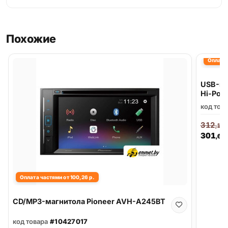
Похожие
Оплата 
USB-ма
Hi-Pow
код тов
312
,16
301
,60
Оплата частями от 100,26 р.
CD/MP3-магнитола Pioneer AVH-A245BT
код товара
#10427017