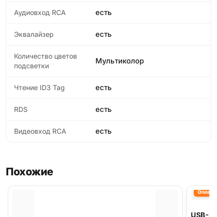
есть
Аудиовход RCA
есть
Эквалайзер
Количество цветов
Мультиколор
подсветки
есть
Чтение ID3 Tag
есть
RDS
есть
Видеовход RCA
Похожие
Оплата 
USB-ма