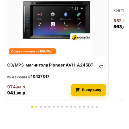
код тов
582
,91
563
,20
Оплата частями от 100,26 р.
CD/MP3-магнитола Pioneer AVH-A245BT
код товара
#10427017
974
р.
,87
В корзину
941
р.
,90