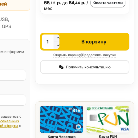
55
р.
до
64
р.
/
Оплата частями
ней
,12
,44
мес.
USB,
, GPS
Кол-во
В корзину
им и оформим
Открыть корзину
|
Продолжить покупки
Получить консультацию
глашаетесь с
рсональных
ой оферты
с
Карта FUN
Карта Черепаха