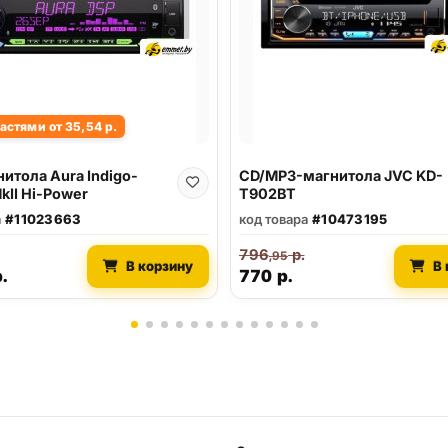
астями от 35,54 р.
итола Aura Indigo-
CD/MP3-магнитола JVC KD-
kII Hi-Power
T902BT
а
#11023663
код товара
#10473195
796
р.
,95
В корзину
В 
.
770
р.