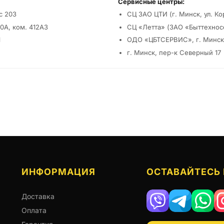
Сервисные центры:
с 203
СЦ ЗАО ЦТИ (г. Минск, ул. Ко
0А, ком. 412А3
СЦ «Летта» (ЗАО «Быттехносер
1
ОДО «ЦБТСЕРВИС», г. Минск, ул
г. Минск, пер-к Северный 17
ИНФОРМАЦИЯ
ОСТАВАЙТЕСЬ 
Доставка
Viber
Telegram
Whats
Оплата