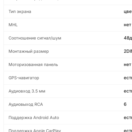
цве
Тип экрана
нет
MHL
48
Соотношение сигнал/шум
2DI
Монтажный размер
нет
Моторизованная панель
ест
GPS-навигатор
ест
Аудиовход 3.5 мм
6
Аудиовыход RCA
ест
Поддержка Android Auto
ест
Поддержка Apple CarPlay