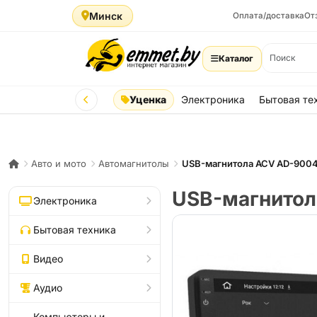
Минск
Оплата/доставка
От
Каталог
Уценка
Электроника
Бытовая те
Авто и мото
Автомагнитолы
USB-магнитола ACV AD-900
USB-магнито
Электроника
Бытовая техника
Видео
Аудио
Компьютеры и