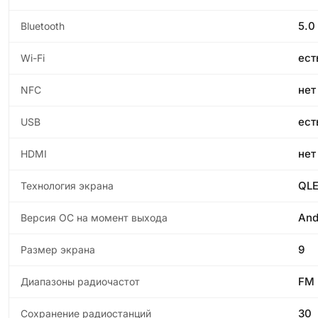
5.0
Bluetooth
ест
Wi-Fi
нет
NFC
ест
USB
нет
HDMI
QL
Технология экрана
And
Версия ОС на момент выхода
9
Размер экрана
FM
Диапазоны радиочастот
30
Сохранение радиостанций