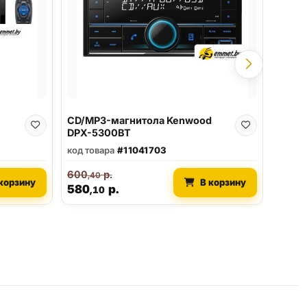
307
,4
297
CD/MP3-магнитола Kenwood
DPX-5300BT
код товара
#11041703
600
р.
,40
корзину
В корзину
580
р.
,10