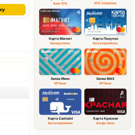
БПС-Сбербанк
Банк ВТБ
ку
Карта Магнит
Карта Покупок
Беларусбанк
Белгазпромбанк
Халва Микс
Халва MAX
МТБанк
МТБанк
Карта Cashalot
Карта Красная
Белгазпромбанк
Альфа-Банк