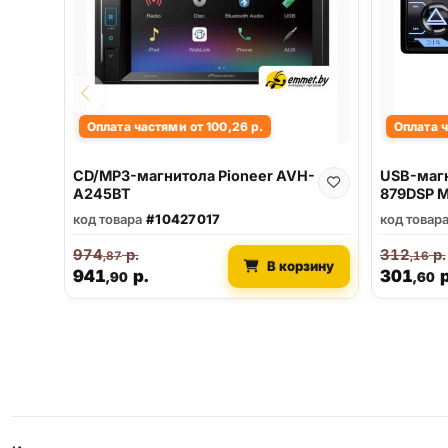
Оплата частями от 100,26 р.
Оплата ч
CD/MP3-магнитола Pioneer AVH-
USB-магн
A245BT
879DSP M
код товара
#10427017
код товар
974
р.
312
р.
,87
,16
В корзину
941
р.
301
р
,90
,60