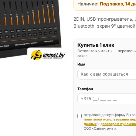
Наличие:
Под заказ, 14 д
2DIN, USB-проигрыватель, 
Bluetooth, экран 9" цветной
Купить в 1 клик
Оставьте контакты — перезвон
заказ.
Имя
Телефон
отправляя данную форму Вы со
политикой использования пе
данных
и
договором публичн
ООО «Сайпл-групп».