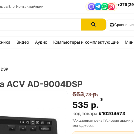
+375(29
зывы
Блог
Контакты
Акции
Viber
Telegram
WhatsApp
Instagram
Сравнение
хника
Видео
Аудио
Компьютеры и комплектующие
Мин
4DSP
ла ACV AD-9004DSP
553
р.
,73
*
535
р.
код товара
#10204573
*Акционная цена! Условия акции у
менеджера.