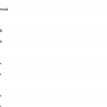
тной
дБ
N
ь
ь
ь
ь