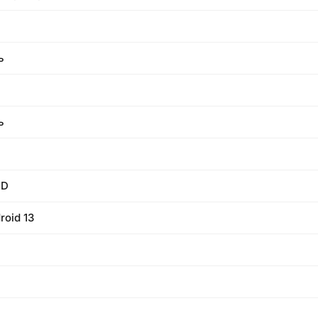
ь
ь
ED
roid 13