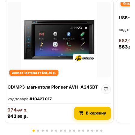
Оплата 
USB-ма
код тов
582
,91
563
,20
Оплата частями от 100,26 р.
CD/MP3-магнитола Pioneer AVH-A245BT
код товара
#10427017
974
р.
,87
В корзину
941
р.
,90