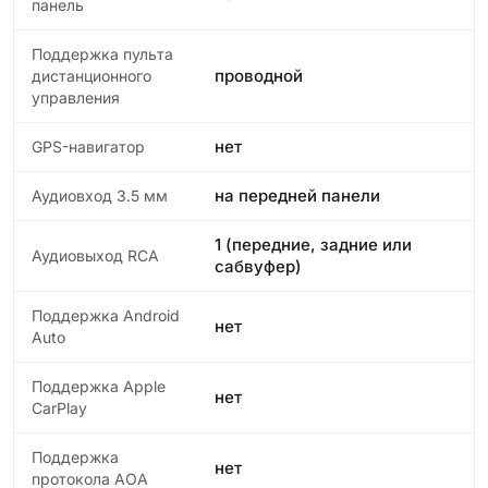
панель
Поддержка пульта
проводной
дистанционного
управления
нет
GPS-навигатор
на передней панели
Аудиовход 3.5 мм
1 (передние, задние или
Аудиовыход RCA
сабвуфер)
Поддержка Android
нет
Auto
Поддержка Apple
нет
CarPlay
Поддержка
нет
протокола AOA