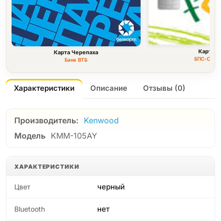
Карта F
Карта Черепаха
БПС-Сбер
Банк ВТБ
Характеристики
Описание
Отзывы (0)
Производитель:
Kenwood
Модель
KMM-105AY
ХАРАКТЕРИСТИКИ
черный
Цвет
нет
Bluetooth