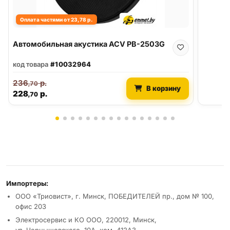
Оплата частями от 23,78 р.
Автомобильная акустика ACV PB-2503G
код товара
#10032964
236
р.
,70
В корзину
228
р.
,70
Реквизиты и условия
Импортеры:
ООО «Триовист», г. Минск, ПОБЕДИТЕЛЕЙ пр., дом № 100,
офис 203
Электросервис и КО ООО, 220012, Минск,
ул. Чернышевского, 10А, ком. 412А3