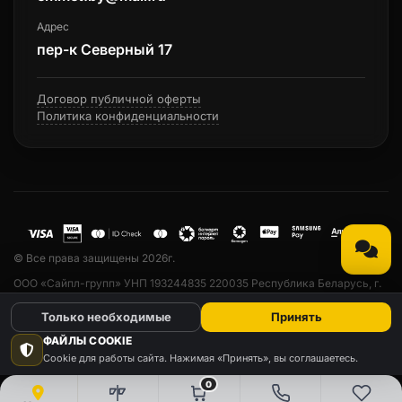
Адрес
пер-к Северный 17
Договор публичной оферты
Политика конфиденциальности
© Все права защищены 2026г.
ООО «Сайпл-групп» УНП 193244835 220035 Республика Беларусь, г.
Минск, ул. Тарханова, 13а, пом. 33. Свидетельство о государственной
Только необходимые
Принять
регистрации № 193244835 от 23.04.2019 выдано Минским
горисполкомом. Дата регистрации в Торговом реестре РБ № 530742
ФАЙЛЫ COOKIE
от 24.03.2022 г. Email: emmet.by@mail.ru
Cookie для работы сайта. Нажимая «Принять», вы соглашаетесь.
0