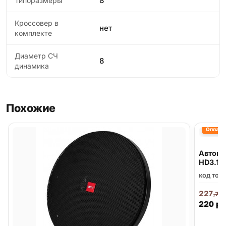
8
Типоразмеры
Кроссовер в
нет
комплекте
Диаметр СЧ
8
динамика
Похожие
Оплата 
Автомо
HD3.1
код тов
227
,70
220
р.