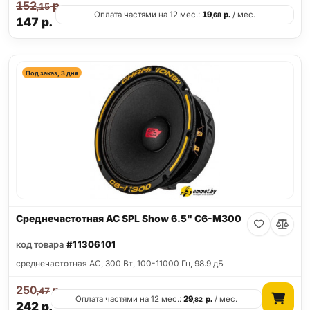
152
р.
,15
Оплата частями на 12 мес.:
19
р.
/ мес.
,68
147
р.
Под заказ, 3 дня
Среднечастотная АС SPL Show 6.5" C6-M300
код товара
#11306101
среднечастотная АС, 300 Вт, 100-11000 Гц, 98.9 дБ
250
р.
,47
Оплата частями на 12 мес.:
29
р.
/ мес.
,82
242
р.