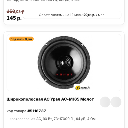
150
р.
,08
Оплата частями на 12 мес.:
20
р.
/ мес.
,08
145
р.
Под заказ, 3 дня
Широкополосная АС Урал АС-М165 Молот
код товара
#5118737
широкополосная АС, 90 Вт, 73–17000 Гц, 94 дБ, 4 Ом