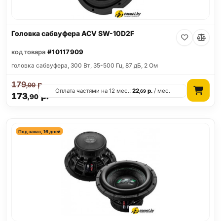
Головка сабвуфера ACV SW-10D2F
код товара
#10117909
головка сабвуфера, 300 Вт, 35-500 Гц, 87 дБ, 2 Ом
179
р.
,99
Оплата частями на 12 мес.:
22
р.
/ мес.
,69
173
р.
,90
Под заказ, 16 дней