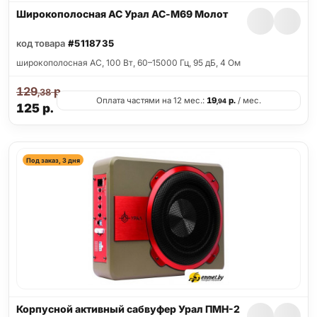
Широкополосная АС Урал АС-М69 Молот
код товара
#5118735
широкополосная АС, 100 Вт, 60–15000 Гц, 95 дБ, 4 Ом
129
р.
,38
Оплата частями на 12 мес.:
19
р.
/ мес.
,94
125
р.
Под заказ, 3 дня
Корпусной активный сабвуфер Урал ПМН-2