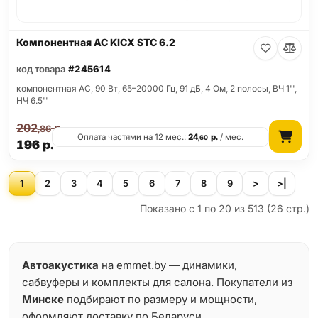
Компонентная АС KICX STC 6.2
код товара
#245614
компонентная АС, 90 Вт, 65–20000 Гц, 91 дБ, 4 Ом, 2 полосы, ВЧ 1'',
НЧ 6.5''
202
р.
,86
Оплата частями на 12 мес.:
24
р.
/ мес.
,60
196
р.
1
2
3
4
5
6
7
8
9
>
>|
Показано с 1 по 20 из 513 (26 стр.)
Автоакустика
на emmet.by — динамики,
сабвуферы и комплекты для салона. Покупатели из
Минске
подбирают по размеру и мощности,
оформляют доставку по Беларуси.