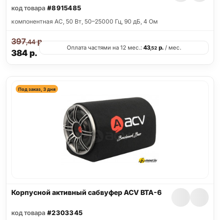
код товара
#8915485
компонентная АС, 50 Вт, 50–25000 Гц, 90 дБ, 4 Ом
397
р.
,44
Оплата частями на 12 мес.:
43
р.
/ мес.
,52
384
р.
Под заказ, 3 дня
Корпусной активный сабвуфер ACV BTA-6
код товара
#2303345