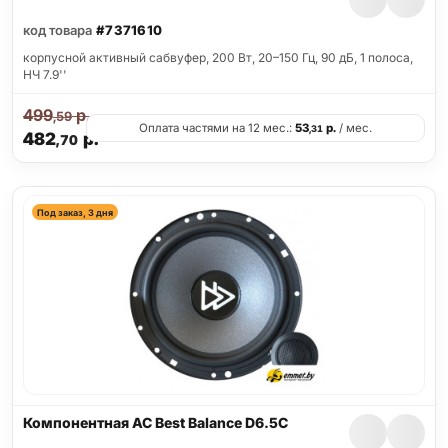
код товара
#7371610
корпусной активный сабвуфер, 200 Вт, 20–150 Гц, 90 дБ, 1 полоса,
НЧ 7.9''
499
р.
,59
Оплата частями на 12 мес.:
53
р.
/ мес.
,31
482
р.
,70
Под заказ, 3 дня
Компонентная АС Best Balance D6.5C