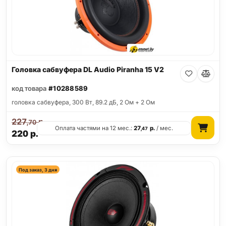
Головка сабвуфера DL Audio Piranha 15 V2
код товара
#10288589
головка сабвуфера, 300 Вт, 89.2 дБ, 2 Ом + 2 Ом
227
р.
,70
Оплата частями на 12 мес.:
27
р.
/ мес.
,47
220
р.
Под заказ, 3 дня