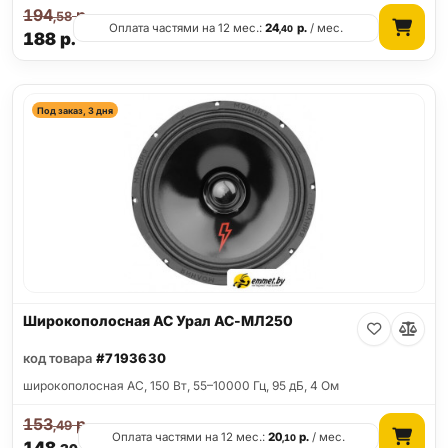
194
р.
,58
Оплата частями на 12 мес.:
24
р.
/ мес.
,40
188
р.
Под заказ, 3 дня
Широкополосная АС Урал АС-МЛ250
код товара
#7193630
широкополосная АС, 150 Вт, 55–10000 Гц, 95 дБ, 4 Ом
153
р.
,49
Оплата частями на 12 мес.:
20
р.
/ мес.
,10