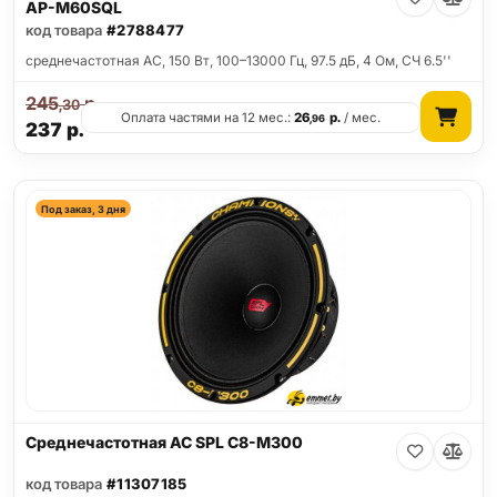
AP-M60SQL
код товара
#2788477
среднечастотная АС, 150 Вт, 100–13000 Гц, 97.5 дБ, 4 Ом, СЧ 6.5''
245
р.
,30
Оплата частями на 12 мес.:
26
р.
/ мес.
,96
237
р.
Под заказ, 3 дня
Среднечастотная АС SPL C8-M300
код товара
#11307185