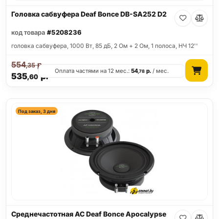
Головка сабвуфера Deaf Bonce DB-SA252 D2
код товара
#5208236
головка сабвуфера, 1000 Вт, 85 дБ, 2 Ом + 2 Ом, 1 полоса, НЧ 12''
554
р.
,35
Оплата частями на 12 мес.:
54
р.
/ мес.
,78
535
р.
,60
Под заказ, 3 дня
Среднечастотная АС Deaf Bonce Apocalypse