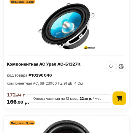
Под заказ, 3 дня
Компонентная АС Урал АС-Б1327К
код товара
#10296046
компонентная АС, 68-23000 Гц, 91 дБ, 4 Ом
172
р.
,74
Оплата частями на 12 мес.:
22
р.
/ мес.
,28
166
р.
,90
Под заказ, 3 дня