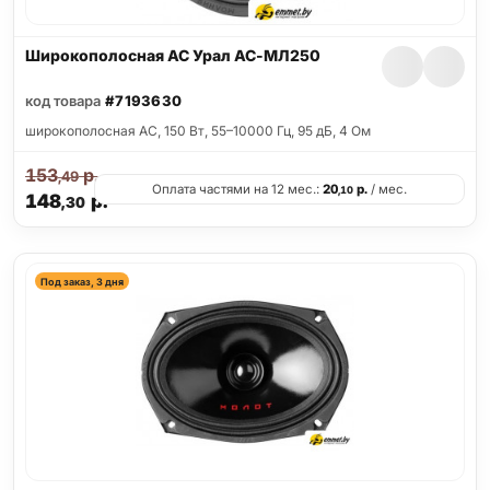
Широкополосная АС Урал АС-МЛ250
код товара
#7193630
широкополосная АС, 150 Вт, 55–10000 Гц, 95 дБ, 4 Ом
153
р.
,49
Оплата частями на 12 мес.:
20
р.
/ мес.
,10
148
р.
,30
Под заказ, 3 дня