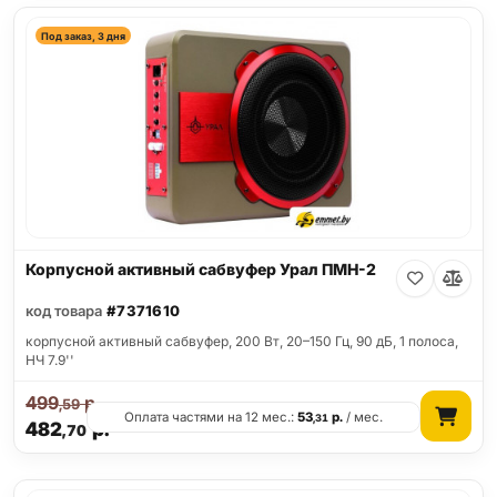
Под заказ, 3 дня
Корпусной активный сабвуфер Урал ПМН-2
код товара
#7371610
корпусной активный сабвуфер, 200 Вт, 20–150 Гц, 90 дБ, 1 полоса,
НЧ 7.9''
499
р.
,59
Оплата частями на 12 мес.:
53
р.
/ мес.
,31
482
р.
,70