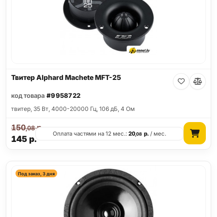
Твитер Alphard Machete MFT-25
код товара
#9958722
твитер, 35 Вт, 4000-20000 Гц, 106 дБ, 4 Ом
150
р.
,08
Оплата частями на 12 мес.:
20
р.
/ мес.
,08
145
р.
Под заказ, 3 дня