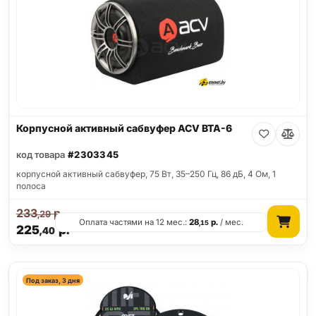
Корпусной активный сабвуфер ACV BTA-6
код товара
#2303345
корпусной активный сабвуфер, 75 Вт, 35–250 Гц, 86 дБ, 4 Ом, 1
полоса
233
р.
,29
Оплата частями на 12 мес.:
28
р.
/ мес.
,15
225
р.
,40
Под заказ, 3 дня