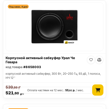
Под заказ, 4 дня
Корпусной активный сабвуфер Урал Че
Гевара
код товара
#8658003
корпусной активный сабвуфер, 300 Вт, 20–250 Гц, 93 дБ, 1 полоса,
НЧ 12''
539
р.
,86
Оплата частями на 12 мес.:
55
р.
/ мес.
,92
521
р.
,60