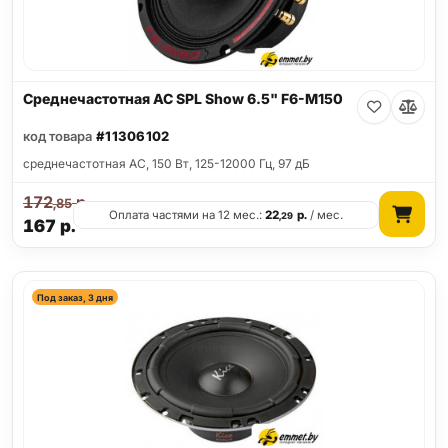
Среднечастотная АС SPL Show 6.5" F6-M150
код товара
#11306102
среднечастотная АС, 150 Вт, 125-12000 Гц, 97 дБ
172
р.
,85
Оплата частями на 12 мес.:
22
р.
/ мес.
,29
167
р.
Под заказ, 3 дня