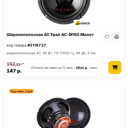
Широкополосная АС Урал АС-М165 Молот
код товара
#5118737
широкополосная АС, 90 Вт, 73–17000 Гц, 94 дБ, 4 Ом
152
р.
,15
Оплата частями на 12 мес.:
19
р.
/ мес.
,68
147
р.
Под заказ, 3 дня