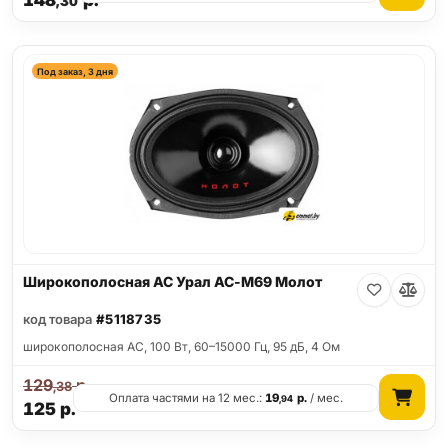
148
р.
,30
Под заказ, 3 дня
Широкополосная АС Урал АС-М69 Молот
код товара
#5118735
широкополосная АС, 100 Вт, 60–15000 Гц, 95 дБ, 4 Ом
129
р.
,38
Оплата частями на 12 мес.:
19
р.
/ мес.
,94
125
р.