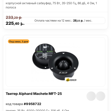
корпусной активный сабвуфер, 75 Вт, 35–250 Гц, 86 дБ, 4 Ом, 1
полоса
233
р.
,29
Оплата частями на 12 мес.:
28
р.
/ мес.
,15
225
р.
,40
Под заказ, 3 дня
Твитер Alphard Machete MFT-25
код товара
#9958722
твитер, 35 Вт, 4000-20000 Гц, 106 дБ, 4 Ом