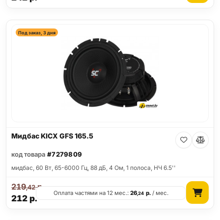
Под заказ, 3 дня
Мидбас KICX GFS 165.5
код товара
#7279809
мидбас, 60 Вт, 65-6000 Гц, 88 дБ, 4 Ом, 1 полоса, НЧ 6.5''
219
р.
,42
Оплата частями на 12 мес.:
26
р.
/ мес.
,24
212
р.