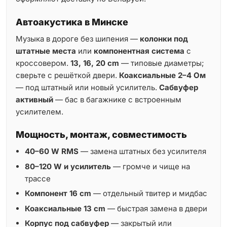
Автоакустика в Минске
Музыка в дороге без шипения —
колонки под
штатные места
или
компонентная система
с
кроссовером.
13, 16, 20 cm
— типовые диаметры;
сверьте с решёткой двери.
Коаксиальные 2–4 Ом
— под штатный или новый усилитель.
Сабвуфер
активный
— бас в багажнике с встроенным
усилителем.
Мощность, монтаж, совместимость
40–60 W RMS
— замена штатных без усилителя
80–120 W и усилитель
— громче и чище на
трассе
Компонент 16 cm
— отдельный твитер и мидбас
Коаксиальные 13 cm
— быстрая замена в двери
Корпус под сабвуфер
— закрытый или