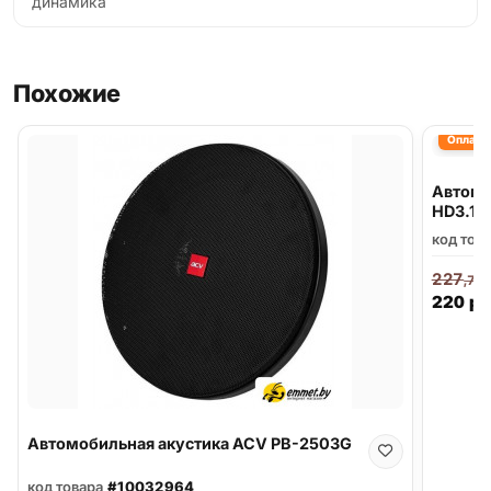
динамика
Похожие
Оплата 
Автомо
HD3.1
код тов
227
,70
220
р.
Автомобильная акустика ACV PB-2503G
код товара
#10032964