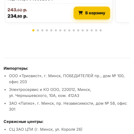
243
р.
,02
В корзину
234
р.
,80
Реквизиты и условия
Импортеры:
ООО «Триовист», г. Минск, ПОБЕДИТЕЛЕЙ пр., дом № 100,
офис 203
Электросервис и КО ООО, 220012, Минск,
ул. Чернышевского, 10А, ком. 412А3
ЗАО «Патио», г. Минск, пр. Независимости, дом № 58, офис
301
Сервисные центры:
СЦ ЗАО ЦТИ (г. Минск, ул. Короля 26)